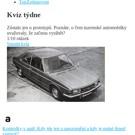
TopZajímavosti
Kvíz týdne
Zůstalo jen u prototypů. Poznáte, o čem tuzemské automobilky
uvažovaly, že začnou vyrábět?
1/10 otázek
Spustit kvíz
Kontrolky v autě: Kdy jde jen o upozornění a kdy je nutné ihned
zastavit?