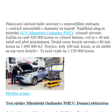
Plánovaný odchod může souviset i s nejnovějšími změnami
v cenících automobilů s diamanty na kapotě. Například plug-in
hybridní
SUV Mitsubishi Outlander PHEV
výrazně zlevnilo.
Začíná na ceně 929 900 korun ve výbavě Intense, což je o 30 tisíc
méně než před prázdninami. Druhá verze Instyle zlevnila o 80 tisíc
korun na 1 099 900 Kč. Nejvíce, tedy 100 tisíc korun, se dá ušetřit
na top verzi Instyle+. Ta nyní vyjde na 1 159 900 korun.
Přečtěte si také:
Test ojetiny Mitsubishi Outlander PHEV: Domácí elektrárna