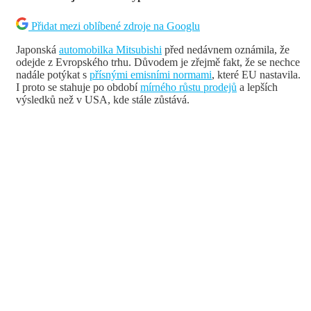
Přidat mezi oblíbené zdroje na Googlu
Japonská
automobilka Mitsubishi
před nedávnem oznámila, že
odejde z Evropského trhu. Důvodem je zřejmě fakt, že se nechce
nadále potýkat s
přísnými emisními normami
, které EU nastavila.
I proto se stahuje po období
mírného růstu prodejů
a lepších
výsledků než v USA, kde stále zůstává.