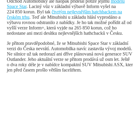
Odchod Automobilky ale naopak přidělal potíže jejímu
modelu
Space Star
. Laciný vůz v základní výbavě Inform vyšel na
224 850 korun. Byl tak
čtvrtým nejlevnějším hatchbackem na
českém trhu
. Teď ale Mitsubishi u základu hlásí vyprodáno a
výbavu rovnou odstranilo z nabídky. Je ho tak možné pořídit až od
vyšší verze Inform+, která vyjde na 265 850 korun, což ho
nedostane ani mezi desítku nejlevnějších hathcbacků v Česku.
Je přitom pravděpodobné, že se Mitsubishi Space Star v základní
verzi do Česka nevrátí. Automobilka navíc zastavila vývoj modelů.
Ne silnice už tak nedorazí ani dříve plánovaná nová generace SUV
Outlander. Jeho aktuální verze se přitom prodává už osm let. Ještě
o dva roky déle je v nabídce kompaktní SUV Mitsubishi ASX, kter
jen před časem prošlo větším faceliftem.