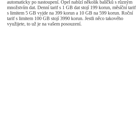
automaticky po nastoupení. Opel nabízí několik balíčků s různým
množstvím dat. Denní tarif s 1 GB dat stojí 199 korun, měsíční tarif
s limitem 5 GB vyjde na 399 korun a 10 GB na 599 korun. Roční
tarif s limitem 100 GB stojí 3990 korun. Jestli něco takového
využijete, to už je na vašem posouzení.