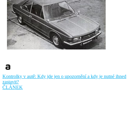
Kontrolky v autě: Kdy jde jen o upozornění a kdy je nutné ihned
zastavit?
ČLÁNEK