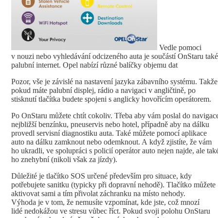
Vedle pomoci
v nouzi nebo vyhledávání odcizeného auta je součástí OnStaru také
palubní internet. Opel nabízí různé balíčky objemu dat
Pozor, vše je závislé na nastavení jazyka zábavního systému. Takže
pokud máte palubní displej, rádio a navigaci v angličtině, po
stisknutí tlačítka budete spojeni s anglicky hovořícím operátorem.
Po OnStaru můžete chtít cokoliv. Třeba aby vám poslal do navigac
nejbližší benzínku, pneuservis nebo hotel, případně aby na dálku
provedl servisní diagnostiku auta. Také můžete pomocí aplikace
auto na dálku zamknout nebo odemknout. A když zjistíte, že vám
ho ukradli, ve spolupráci s policií operátor auto nejen najde, ale tak
ho znehybní (nikoli však za jízdy).
Důležité je tlačítko SOS určené především pro situace, kdy
potřebujete sanitku (typicky při dopravní nehodě). Tlačítko můžete
aktivovat sami a tím přivolat záchranku na místo nehody.
Výhoda je v tom, že nemusíte vzpomínat, kde jste, což mnozí
lidé nedokážou ve stresu vůbec říct. Pokud svoji polohu OnStaru