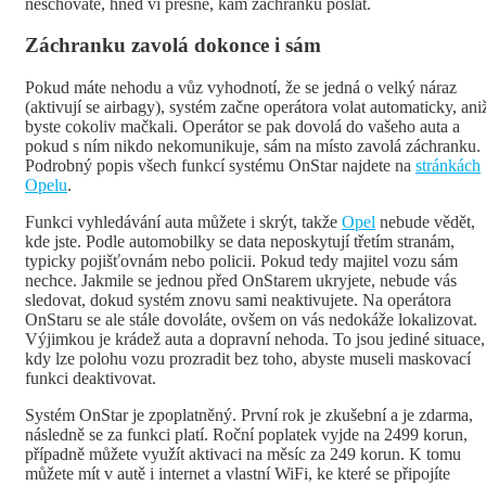
neschováte, hned ví přesně, kam záchranku poslat.
Záchranku zavolá dokonce i sám
Pokud máte nehodu a vůz vyhodnotí, že se jedná o velký náraz
(aktivují se airbagy), systém začne operátora volat automaticky, ani
byste cokoliv mačkali. Operátor se pak dovolá do vašeho auta a
pokud s ním nikdo nekomunikuje, sám na místo zavolá záchranku.
Podrobný popis všech funkcí systému OnStar najdete na
stránkách
Opelu
.
Funkci vyhledávání auta můžete i skrýt, takže
Opel
nebude vědět,
kde jste. Podle automobilky se data neposkytují třetím stranám,
typicky pojišťovnám nebo policii. Pokud tedy majitel vozu sám
nechce. Jakmile se jednou před OnStarem ukryjete, nebude vás
sledovat, dokud systém znovu sami neaktivujete. Na operátora
OnStaru se ale stále dovoláte, ovšem on vás nedokáže lokalizovat.
Výjimkou je krádež auta a dopravní nehoda. To jsou jediné situace,
kdy lze polohu vozu prozradit bez toho, abyste museli maskovací
funkci deaktivovat.
Systém OnStar je zpoplatněný. První rok je zkušební a je zdarma,
následně se za funkci platí. Roční poplatek vyjde na 2499 korun,
případně můžete využít aktivaci na měsíc za 249 korun. K tomu
můžete mít v autě i internet a vlastní WiFi, ke které se připojíte