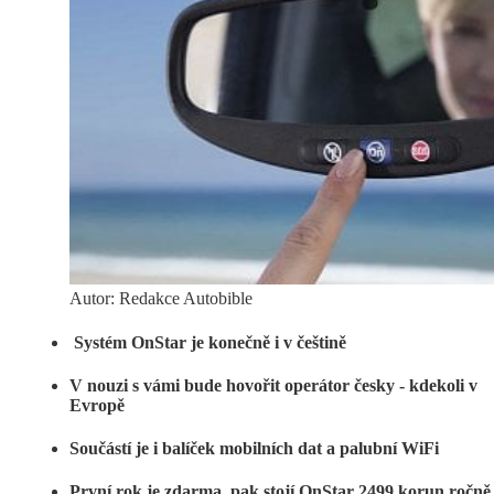
Autor: Redakce Autobible
Systém OnStar je konečně i v češtině
V nouzi s vámi bude hovořit operátor česky - kdekoli v
Evropě
Součástí je i balíček mobilních dat a palubní WiFi
První rok je zdarma, pak stojí OnStar 2499 korun ročně