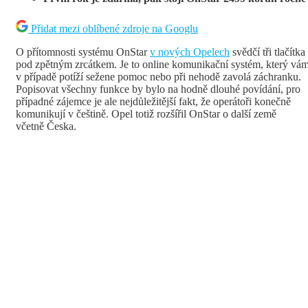
Přidat mezi oblíbené zdroje na Googlu
O přítomnosti systému OnStar
v nových Opelech
svědčí tři tlačítka
pod zpětným zrcátkem. Je to online komunikační systém, který vá
v případě potíží sežene pomoc nebo při nehodě zavolá záchranku.
Popisovat všechny funkce by bylo na hodně dlouhé povídání, pro
případné zájemce je ale nejdůležitější fakt, že operátoři konečně
komunikují v češtině. Opel totiž rozšířil OnStar o další země
včetně Česka.