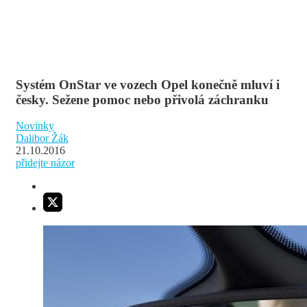
Systém OnStar ve vozech Opel konečně mluví i
česky. Sežene pomoc nebo přivolá záchranku
Novinky
Dalibor Žák
21.10.2016
přidejte názor