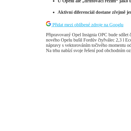
U Opelu ale „driftovací režim“ jako
Aktivní diferenciál dostane zřejmě j
Přidat mezi oblíbené zdroje na Googlu
Připravovaný Opel Insignia OPC bude sdílet 
nového Opelu bušil Fordův čtyřválec 2,3 l Eco
nápravy s vektorováním točivého momentu od
Na trhu nabízí svoje řešení pod obchodním o