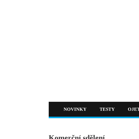
NOVINKY
TESTY
OJE
Komerční sdělení