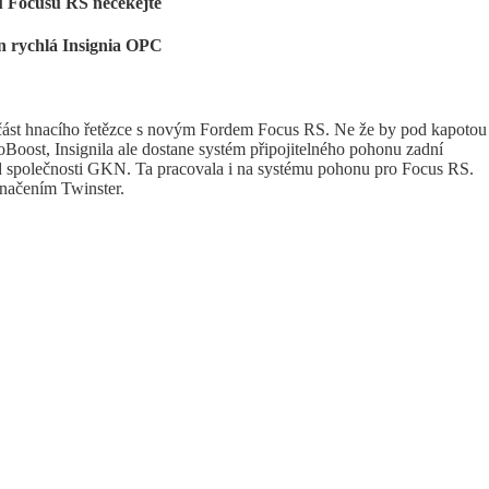
 u Focusu RS nečekejte
en rychlá Insignia OPC
část hnacího řetězce s novým Fordem Focus RS. Ne že by pod kapotou
Boost, Insignila ale dostane systém připojitelného pohonu zadní
 společnosti GKN. Ta pracovala i na systému pohonu pro Focus RS.
značením Twinster.