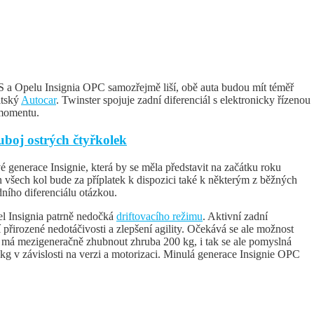
 a Opelu Insignia OPC samozřejmě liší, obě auta budou mít téměř
itský
Autocar
. Twinster spojuje zadní diferenciál s elektronicky řízenou
 momentu.
uboj ostrých čtyřkolek
 generace Insignie, která by se měla představit na začátku roku
všech kol bude za příplatek k dispozici také k některým z běžných
dního diferenciálu otázkou.
el Insignia patrně nedočká
driftovacího režimu
. Aktivní zadní
 přirozené nedotáčivosti a zlepšení agility. Očekává se ale možnost
 má mezigeneračně zhubnout zhruba 200 kg, i tak se ale pomyslná
kg v závislosti na verzi a motorizaci. Minulá generace Insignie OPC