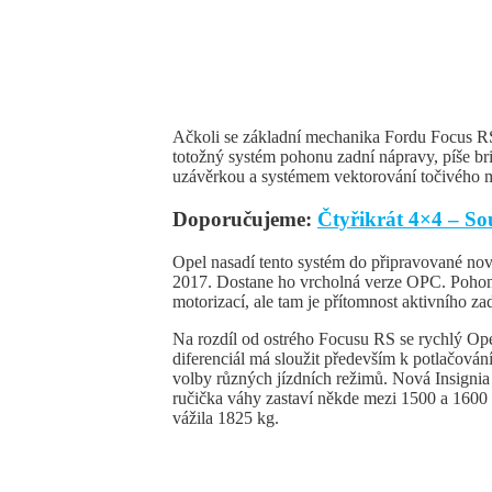
Ačkoli se základní mechanika Fordu Focus RS
totožný systém pohonu zadní nápravy, píše br
uzávěrkou a systémem vektorování točivého
Doporučujeme:
Čtyřikrát 4×4 – So
Opel nasadí tento systém do připravované nové
2017. Dostane ho vrcholná verze OPC. Pohon 
motorizací, ale tam je přítomnost aktivního za
Na rozdíl od ostrého Focusu RS se rychlý Op
diferenciál má sloužit především k potlačování
volby různých jízdních režimů. Nová Insignia
ručička váhy zastaví někde mezi 1500 a 1600 
vážila 1825 kg.