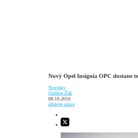
Nový Opel Insignia OPC dostane t
Novinky
Dalibor Žák
08.10.2016
přidejte názor