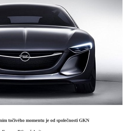
váním točivého momentu je od společnosti GKN