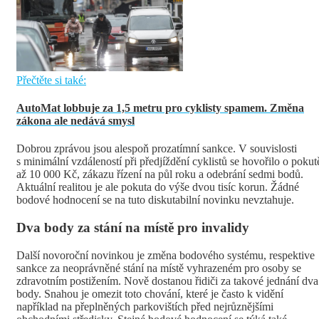
Přečtěte si také:
AutoMat lobbuje za 1,5 metru pro cyklisty spamem. Změna
zákona ale nedává smysl
Dobrou zprávou jsou alespoň prozatímní sankce. V souvislosti
s minimální vzdáleností při předjíždění cyklistů se hovořilo o pokut
až 10 000 Kč, zákazu řízení na půl roku a odebrání sedmi bodů.
Aktuální realitou je ale pokuta do výše dvou tisíc korun. Žádné
bodové hodnocení se na tuto diskutabilní novinku nevztahuje.
Dva body za stání na místě pro invalidy
Další novoroční novinkou je změna bodového systému, respektive
sankce za neoprávněné stání na místě vyhrazeném pro osoby se
zdravotním postižením. Nově dostanou řidiči za takové jednání dva
body. Snahou je omezit toto chování, které je často k vidění
například na přeplněných parkovištích před nejrůznějšími