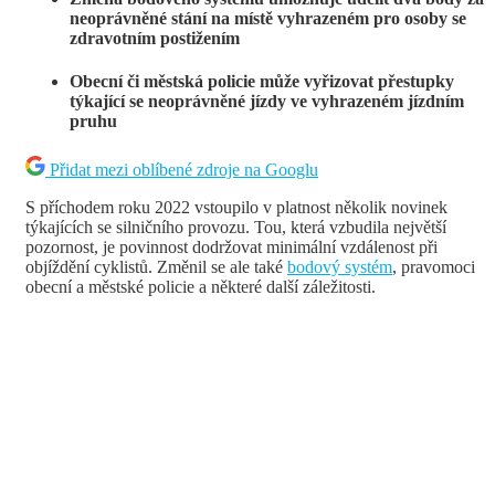
neoprávněné stání na místě vyhrazeném pro osoby se
zdravotním postižením
Obecní či městská policie může vyřizovat přestupky
týkající se neoprávněné jízdy ve vyhrazeném jízdním
pruhu
Přidat mezi oblíbené zdroje na Googlu
S příchodem roku 2022 vstoupilo v platnost několik novinek
týkajících se silničního provozu. Tou, která vzbudila největší
pozornost, je povinnost dodržovat minimální vzdálenost při
objíždění cyklistů. Změnil se ale také
bodový systém
, pravomoci
obecní a městské policie a některé další záležitosti.