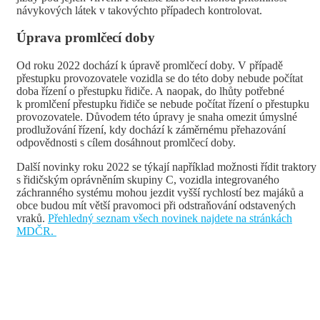
návykových látek v takovýchto případech kontrolovat.
Úprava promlčecí doby
Od roku 2022 dochází k úpravě promlčecí doby. V případě
přestupku provozovatele vozidla se do této doby nebude počítat
doba řízení o přestupku řidiče. A naopak, do lhůty potřebné
k promlčení přestupku řidiče se nebude počítat řízení o přestupku
provozovatele. Důvodem této úpravy je snaha omezit úmyslné
prodlužování řízení, kdy dochází k záměrnému přehazování
odpovědnosti s cílem dosáhnout promlčecí doby.
Další novinky roku 2022 se týkají například možnosti řídit traktory
s řidičským oprávněním skupiny C, vozidla integrovaného
záchranného systému mohou jezdit vyšší rychlostí bez majáků a
obce budou mít větší pravomoci při odstraňování odstavených
vraků.
Přehledný seznam všech novinek najdete na stránkách
MDČR.