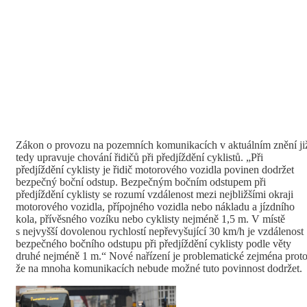
Zákon o provozu na pozemních komunikacích v aktuálním znění ji
tedy upravuje chování řidičů při předjíždění cyklistů. „Při
předjíždění cyklisty je řidič motorového vozidla povinen dodržet
bezpečný boční odstup. Bezpečným bočním odstupem při
předjíždění cyklisty se rozumí vzdálenost mezi nejbližšími okraji
motorového vozidla, přípojného vozidla nebo nákladu a jízdního
kola, přívěsného vozíku nebo cyklisty nejméně 1,5 m. V místě
s nejvyšší dovolenou rychlostí nepřevyšující 30 km/h je vzdálenost
bezpečného bočního odstupu při předjíždění cyklisty podle věty
druhé nejméně 1 m.“ Nové nařízení je problematické zejména proto
že na mnoha komunikacích nebude možné tuto povinnost dodržet.