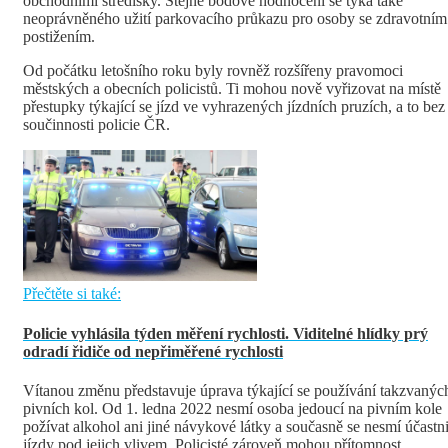
obchodními středisky. Stejné bodové hodnocení se týká také
neoprávněného užití parkovacího průkazu pro osoby se zdravotním
postižením.
Od počátku letošního roku byly rovněž rozšířeny pravomoci
městských a obecních policistů. Ti mohou nově vyřizovat na místě
přestupky týkající se jízd ve vyhrazených jízdních pruzích, a to bez
součinnosti policie ČR.
Přečtěte si také:
Policie vyhlásila týden měření rychlosti. Viditelné hlídky prý
odradí řidiče od nepřiměřené rychlosti
Vítanou změnu představuje úprava týkající se používání takzvanýc
pivních kol. Od 1. ledna 2022 nesmí osoba jedoucí na pivním kole
požívat alkohol ani jiné návykové látky a současně se nesmí účastni
jízdy pod jejich vlivem. Policisté zároveň mohou přítomnost