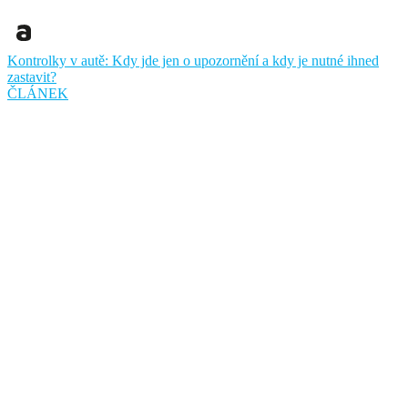
Kontrolky v autě: Kdy jde jen o upozornění a kdy je nutné ihned
zastavit?
ČLÁNEK