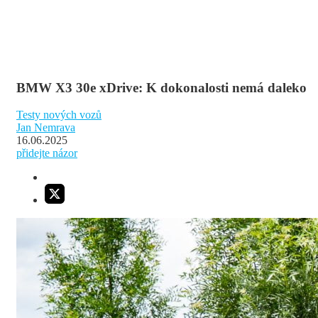
BMW X3 30e xDrive: K dokonalosti nemá daleko
Testy nových vozů
Jan Nemrava
16.06.2025
přidejte názor