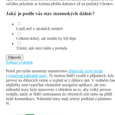
začátku prázdnin se kolona přelila dokonce až na pražský Chodov.
Jaký je podle vás stav tuzemských dálnic?
Lepší než v okolních zemích
Celkem dobrý, ale mohlo by být lépe
Tristní, stát staví málo a pomalu
Odpověz
Zobraz výsledek
Právě pro tyhle momenty ministerstvo
připravilo nové trvale
vyznačené náhradní trasy.
Ty mohou řidiči využít v případech, kdy
provoz na dálnicích vázne a vyplatí se z dálnice sjet. V reálném čas
objížďky umí vypočítat všemožné navigační aplikace, ale tyto
náhradní trasy byly stanoveny s ohledem na to, aby velký provoz
zvládly, takže se řidiči nedostanou do obytných zón nebo na příliš
úzké komunikace. Náhradní trasy mají zelený podklad a písmeno
N.