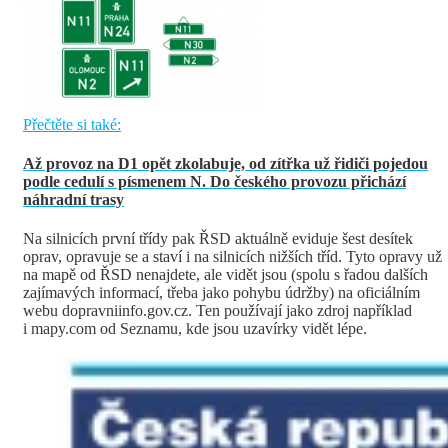
Přečtěte si také:
Až provoz na D1 opět zkolabuje, od zítřka už řidiči pojedou
podle cedulí s písmenem N. Do českého provozu přichází
náhradní trasy
Na silnicích první třídy pak ŘSD aktuálně eviduje šest desítek
oprav, opravuje se a staví i na silnicích nižších tříd. Tyto opravy už
na mapě od ŘSD nenajdete, ale vidět jsou (spolu s řadou dalších
zajímavých informací, třeba jako pohybu údržby) na oficiálním
webu dopravniinfo.gov.cz. Ten používají jako zdroj například
i mapy.com od Seznamu, kde jsou uzavírky vidět lépe.