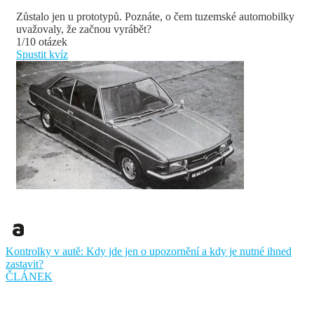
Zůstalo jen u prototypů. Poznáte, o čem tuzemské automobilky
uvažovaly, že začnou vyrábět?
1/10 otázek
Spustit kvíz
Kontrolky v autě: Kdy jde jen o upozornění a kdy je nutné ihned
zastavit?
ČLÁNEK