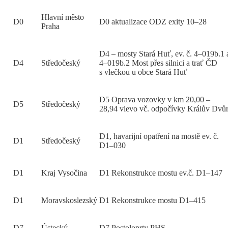
Hlavní město
D0
D0 aktualizace ODZ exity 10–28
Praha
D4 – mosty Stará Huť, ev. č. 4–019b.1 
D4
Středočeský
4–019b.2 Most přes silnici a trať ČD
s vlečkou u obce Stará Huť
D5 Oprava vozovky v km 20,00 –
D5
Středočeský
28,94 vlevo vč. odpočívky Králův Dvů
D1, havarijní opatření na mostě ev. č.
D1
Středočeský
D1–030
D1
Kraj Vysočina
D1 Rekonstrukce mostu ev.č. D1–147
D1
Moravskoslezský
D1 Rekonstrukce mostu D1–415
D7
Ústecký
D7 Postoloprty PHS