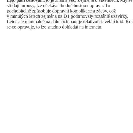
Léto patří cestování, to je známá věc. Zejména o víkendech, kdy se
střídají turnusy, lze očekávat hodně hustou dopravu. To
pochopitelně způsobuje dopravní komplikace a zácpy, což
v minulých letech zejména na D1 podtrhovaly rozsáhlé uzavírky.
Letos ale minimálně na dálnicích panuje relativní stavební klid. Kd
se co opravuje, to lze snadno dohledat na internetu.