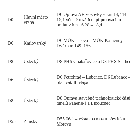
D0 Oprava AB vozovky v km 13,443 –
Hlavní město
D0
16,1 včetně rozšíření připojovacího
Praha
pruhu v km 16,28 – 18,4
D6 MÚK Tisová – MÚK Kamenný
D6
Karlovarský
Dvůr km 149–156
D8
Ústecký
D8 PHS Chabařovice a D8 PHS Stadic
D6 Petrohrad – Lubenec, D6 Lubenec 
D6
Ústecký
obchvat, II. etapa
D8 Oprava stavebně technologické část
D8
Ústecký
tunelů Panenská a Libouchec
D55 06.1 – výstavba mostu přes řeku
D55
Zlínský
Moravu