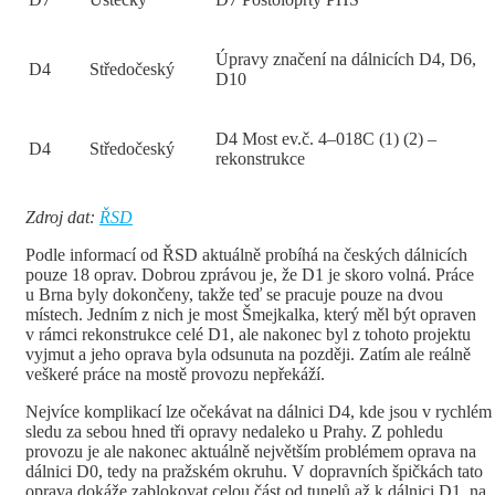
Úpravy značení na dálnicích D4, D6,
D4
Středočeský
D10
D4 Most ev.č. 4–018C (1) (2) –
D4
Středočeský
rekonstrukce
Zdroj dat:
ŘSD
Podle informací od ŘSD aktuálně probíhá na českých dálnicích
pouze 18 oprav. Dobrou zprávou je, že D1 je skoro volná. Práce
u Brna byly dokončeny, takže teď se pracuje pouze na dvou
místech. Jedním z nich je most Šmejkalka, který měl být opraven
v rámci rekonstrukce celé D1, ale nakonec byl z tohoto projektu
vyjmut a jeho oprava byla odsunuta na později. Zatím ale reálně
veškeré práce na mostě provozu nepřekáží.
Nejvíce komplikací lze očekávat na dálnici D4, kde jsou v rychlém
sledu za sebou hned tři opravy nedaleko u Prahy. Z pohledu
provozu je ale nakonec aktuálně největším problémem oprava na
dálnici D0, tedy na pražském okruhu. V dopravních špičkách tato
oprava dokáže zablokovat celou část od tunelů až k dálnici D1, na