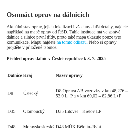
Osmnáct oprav na dálnicích
Aktuální stav oprav, jejich lokalizaci i všechny další detaily, najdete
například na mapě oprav od ŘSD. Tahle instituce má ve správě
dálnice a silnice první třídy, proto také mapa ukazuje pouze tyto
komunikace. Mapu najdete
na tomto odkazu.
Nebo si opravy
projděte v přiložené tabulce.
Přehled oprav dálnic v České republice k 3. 7. 2025
Dálnice
Kraj
Název opravy
D8 Oprava AB vozovky v km 48,276 –
D8
Ústecký
52,0 L+P a v km 69,02 – 82,86 L+P
D35
Olomoucký
D35 Litovel – Křelov LP
D48
Moravskoslezský
D48 MÚK Bělotín–Rybí