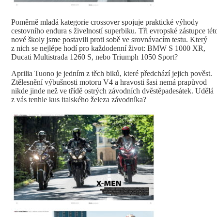
Poměrně mladá kategorie crossover spojuje praktické výhody
cestovního endura s živelností superbiku. Tři evropské zástupce tét
nové školy jsme postavili proti sobě ve srovnávacím testu. Který
z nich se nejlépe hodí pro každodenní život: BMW S 1000 XR,
Ducati Multistrada 1260 S, nebo Triumph 1050 Sport?
Aprilia Tuono je jedním z těch biků, které předchází jejich pověst.
Ztělesnění výbušnosti motoru V4 a hravosti šasi nemá prapůvod
nikde jinde než ve třídě ostrých závodních dvěstěpadesátek. Udělá
z vás tenhle kus italského železa závodníka?