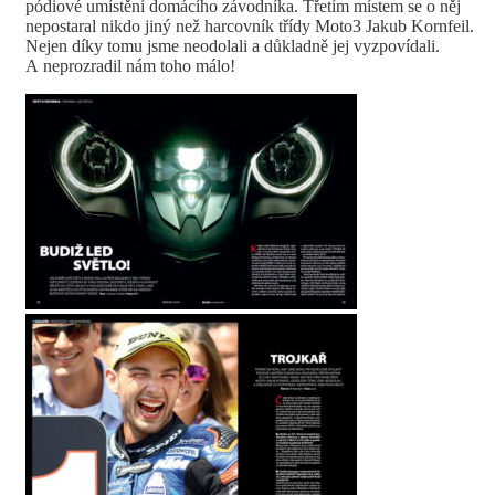
pódiové umístění domácího závodníka. Třetím místem se o něj
nepostaral nikdo jiný než harcovník třídy Moto3 Jakub Kornfeil.
Nejen díky tomu jsme neodolali a důkladně jej vyzpovídali.
A neprozradil nám toho málo!