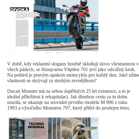
V době, kdy reklamní slogany houfně skloňují slovo všestrannost v
všech pádech, se Husqvarna Vitpilen 701 jeví jako odvážný krok.
Na pohled je pravým opakem motocyklu pro každý den. Jaké užitn
vlastnosti se skrývají za strohým zevnějškem?
Ducati Monster má za sebou úspěšných 25 let existence, a to je
ideální příležitost k rekapitulaci. Jak dlouhou cestu za tu dobu
urazila, se ukazuje na srovnání prvního modelu M 900 z roku
1993 a výročního Monsteru 797, který přišel do prodejen letos.