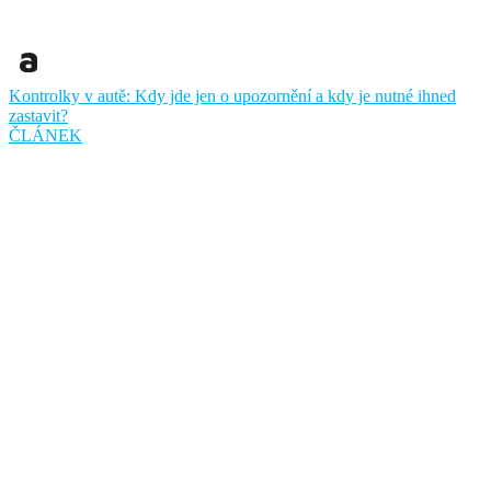
Kontrolky v autě: Kdy jde jen o upozornění a kdy je nutné ihned
zastavit?
ČLÁNEK