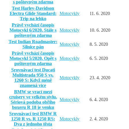
s poštovným zdarma
Test Harley-Davidson
Electra Glide Standard:
Motocykly
11. 6. 2020
Trip na lehko
Právě vychází časopis
Motocykl 6/2020. Stále s
Motocykly
10. 6. 2020
poštovným zdarma
Test Indian Roadmaster:
Motocykly
8. 5. 2020
Silnice pán
Právě vychází časopis
Motocykl 5/2020. Opět s
Motocykly
6. 5. 2020
poštovným zdarma
Srovnávací test Ducati
Multistrada 950 S vs.
Motocykly
23. 4. 2020
1260 S: Když méně
znamená více
BMW se vrací mezi
cruisery ve velkém stylu.
Motocykly
6. 4. 2020
Sériová podoba obřího
boxeru R 18 je venku
Srovnávací test BMW R
1250 R vs. R 1250 RS:
Motocykly
2. 4. 2020
Dva z jednoho těsta