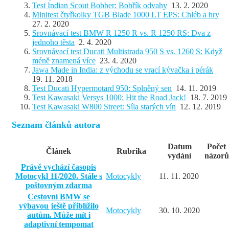
Test Indian Scout Bobber: Bobřík odvahy
13. 2. 2020
Minitest čtyřkolky TGB Blade 1000 LT EPS: Chléb a hry
27. 2. 2020
Srovnávací test BMW R 1250 R vs. R 1250 RS: Dva z
jednoho těsta
2. 4. 2020
Srovnávací test Ducati Multistrada 950 S vs. 1260 S: Když
méně znamená více
23. 4. 2020
Jawa Made in India: z východu se vrací kývačka i pérák
19. 11. 2018
Test Ducati Hypermotard 950: Splněný sen
14. 11. 2019
Test Kawasaki Versys 1000: Hit the Road Jack!
18. 7. 2019
Test Kawasaki W800 Street: Síla starých vín
12. 12. 2019
Seznam článků autora
Datum
Počet
Článek
Rubrika
vydání
názorů
Právě vychází časopis
Motocykl 11/2020. Stále s
Motocykly
11. 11. 2020
poštovným zdarma
Cestovní BMW se
výbavou ještě přiblížilo
Motocykly
30. 10. 2020
autům. Může mít i
adaptivní tempomat