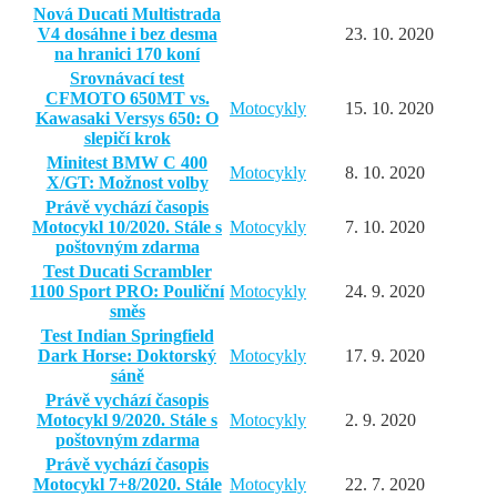
Nová Ducati Multistrada
V4 dosáhne i bez desma
23. 10. 2020
na hranici 170 koní
Srovnávací test
CFMOTO 650MT vs.
Motocykly
15. 10. 2020
Kawasaki Versys 650: O
slepičí krok
Minitest BMW C 400
Motocykly
8. 10. 2020
X/GT: Možnost volby
Právě vychází časopis
Motocykl 10/2020. Stále s
Motocykly
7. 10. 2020
poštovným zdarma
Test Ducati Scrambler
1100 Sport PRO: Pouliční
Motocykly
24. 9. 2020
směs
Test Indian Springfield
Dark Horse: Doktorský
Motocykly
17. 9. 2020
sáně
Právě vychází časopis
Motocykl 9/2020. Stále s
Motocykly
2. 9. 2020
poštovným zdarma
Právě vychází časopis
Motocykl 7+8/2020. Stále
Motocykly
22. 7. 2020