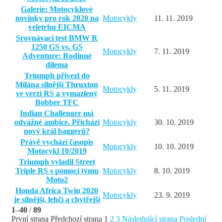
Galerie: Motocyklové
novinky pro rok 2020 na
Motocykly
11. 11. 2019
veletrhu EICMA
Srovnávací test BMW R
1250 GS vs. GS
Motocykly
7. 11. 2019
Adventure: Rodinné
dilema
Triumph přivezl do
Milána silnější Thruxton
Motocykly
5. 11. 2019
ve verzi RS a vymazlený
Bobber TFC
Indian Challenger má
odvážné ambice. Přichází
Motocykly
30. 10. 2019
nový král baggerů?
Právě vychází časopis
Motocykly
10. 10. 2019
Motocykl 10/2019
Triumph vyladil Street
Triple RS s pomocí týmu
Motocykly
8. 10. 2019
Moto2
Honda Africa Twin 2020
Motocykly
23. 9. 2019
je silnější, lehčí a chytřejší
1
–
40
/
89
První strana
Předchozí strana
1
2
3
Následující strana
Poslední