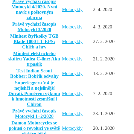
Právě vychází časopis
Motocykl 4/2020. Nyní
Motocykly
2. 4. 2020
navíc s poštovným
zdarma
Právě vychází časopis
Motocykly
4. 3. 2020
Motocykl 3/2020
Minitest čtyřkolky TGB
Blade 1000 LT EPS:
Motocykly
27. 2. 2020
Chléb a hry
Minitest elektrického
skútru Yadea C-line: Aku
Motocykly
21. 2. 2020
trpaslík
Test Indian Scout
Motocykly
13. 2. 2020
Bobber: Bobřík odvahy
Superleggera V4 je
nejlehčí a nejsilnější
Ducati. Poměrem výkonu
Motocykly
7. 2. 2020
k hmotnosti zesměšní i
Chiron
Právě vychází časopis
Motocykly
23. 1. 2020
Motocykl 1+2/2020
Damon Motorcycles se
pokusí o revoluci ve světě
Motocykly
20. 1. 2020
elektro biků