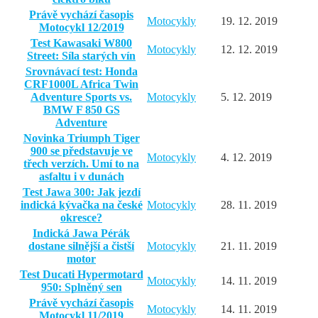
Právě vychází časopis
Motocykly
19. 12. 2019
Motocykl 12/2019
Test Kawasaki W800
Motocykly
12. 12. 2019
Street: Síla starých vín
Srovnávací test: Honda
CRF1000L Africa Twin
Adventure Sports vs.
Motocykly
5. 12. 2019
BMW F 850 GS
Adventure
Novinka Triumph Tiger
900 se představuje ve
Motocykly
4. 12. 2019
třech verzích. Umí to na
asfaltu i v dunách
Test Jawa 300: Jak jezdí
indická kývačka na české
Motocykly
28. 11. 2019
okresce?
Indická Jawa Pérák
dostane silnější a čistší
Motocykly
21. 11. 2019
motor
Test Ducati Hypermotard
Motocykly
14. 11. 2019
950: Splněný sen
Právě vychází časopis
Motocykly
14. 11. 2019
Motocykl 11/2019