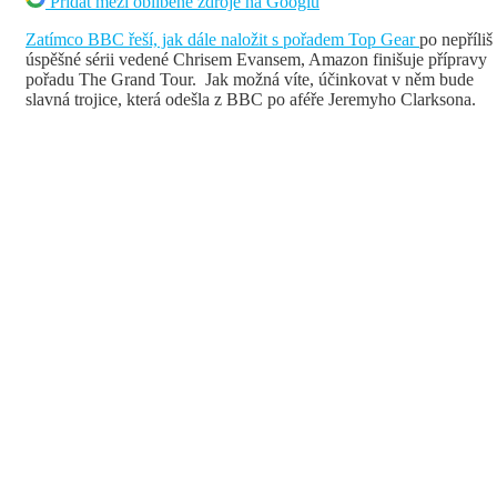
Přidat mezi oblíbené zdroje na Googlu
Zatímco BBC řeší, jak dále naložit s pořadem Top Gear
po nepříliš
úspěšné sérii vedené Chrisem Evansem, Amazon finišuje přípravy
pořadu The Grand Tour. Jak možná víte, účinkovat v něm bude
slavná trojice, která odešla z BBC po aféře Jeremyho Clarksona.