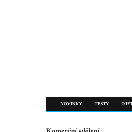
NOVINKY
TESTY
OJE
Komerční sdělení