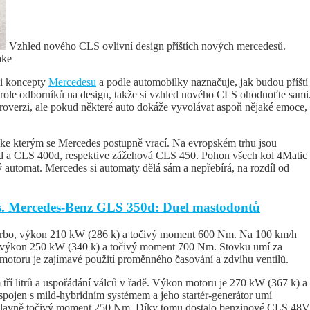
Vzhled nového CLS ovlivní design příštích nových mercedesů.
ake
i koncepty
Mercedesu
a podle automobilky naznačuje, jak budou příští
ole odborníků na design, takže si vzhled nového CLS ohodnoťte sami
overzi, ale pokud některé auto dokáže vyvolávat aspoň nějaké emoce,
 ke kterým se Mercedes postupně vrací. Na evropském trhu jsou
0d a CLS 400d, respektive zážehová CLS 450. Pohon všech kol 4Matic
vý automat. Mercedes si automaty dělá sám a nepřebírá, na rozdíl od
s. Mercedes-Benz GLS 350d: Duel mastodontů
urbo, výkon 210 kW (286 k) a točivý moment 600 Nm. Na 100 km/h
a, výkon 250 kW (340 k) a točivý moment 700 Nm. Stovku umí za
motoru je zajímavé použití proměnného časování a zdvihu ventilů.
ří litrů a uspořádání válců v řadě. Výkon motoru je 270 kW (367 k) a
pojen s mild-hybridním systémem a jeho startér-generátor umí
 hlavně točivý moment 250 Nm. Díky tomu dostalo benzinové CLS 48V