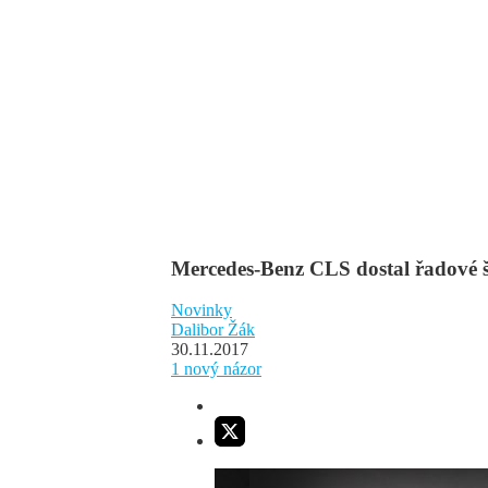
Mercedes-Benz CLS dostal řadové še
Novinky
Dalibor Žák
30.11.2017
1
nový názor