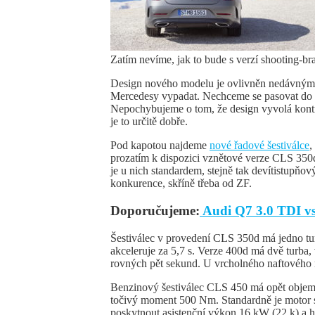
Zatím nevíme, jak to bude s verzí shooting-br
Design nového modelu je ovlivněn nedávným
Mercedesy vypadat. Nechceme se pasovat do r
Nepochybujeme o tom, že design vyvolá kontr
je to určitě dobře.
Pod kapotou najdeme
nové řadové šestiválce
,
prozatím k dispozici vznětové verze CLS 35
je u nich standardem, stejně tak devítistupňo
konkurence, skříně třeba od ZF.
Doporučujeme:
Audi Q7 3.0 TDI v
Šestiválec v provedení CLS 350d má jedno t
akceleruje za 5,7 s. Verze 400d má dvě turb
rovných pět sekund. U vrcholného naftového 
Benzinový šestiválec CLS 450 má opět objem t
točivý moment 500 Nm. Standardně je motor s
poskytnout asistenční výkon 16 kW (22 k) a