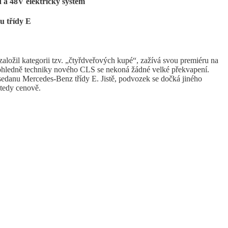
 a 48V elektrický systém
u třídy E
 založil kategorii tzv. „čtyřdveřových kupé“, zažívá svou premiéru na
, ohledně techniky nového CLS se nekoná žádné velké překvapení.
 sedanu Mercedes-Benz třídy E. Jistě, podvozek se dočká jiného
 tedy cenově.