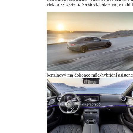
elektrický systém. Na stovku akceleruje mild-
benzinový má dokonce mild-hybridní asistenc