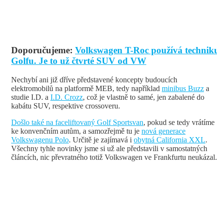
Doporučujeme:
Volkswagen T-Roc používá technik
Golfu. Je to už čtvrté SUV od VW
Nechybí ani již dříve představené koncepty budoucích
elektromobilů na platformě MEB, tedy například
minibus Buzz
a
studie I.D. a
I.D. Crozz
, což je vlastně to samé, jen zabalené do
kabátu SUV, respektive crossoveru.
Došlo také na faceliftovaný Golf Sportsvan
, pokud se tedy vrátíme
ke konvenčním autům, a samozřejmě tu je
nová generace
Volkswagenu Polo
. Určitě je zajímavá i
obytná California XXL
.
Všechny tyhle novinky jsme si už ale představili v samostatných
článcích, nic převratného totiž Volkswagen ve Frankfurtu neukázal.