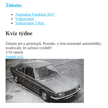
Témata:
Autosalon Frankfurt 2017
Volkswagen
Volkswagen T-Roc
Kvíz týdne
Zůstalo jen u prototypů. Poznáte, o čem tuzemské automobilky
uvažovaly, že začnou vyrábět?
1/10 otázek
Spustit kvíz