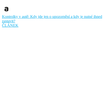
Kontrolky v autě: Kdy jde jen o upozornění a kdy je nutné ihned
zastavit?
ČLÁNEK