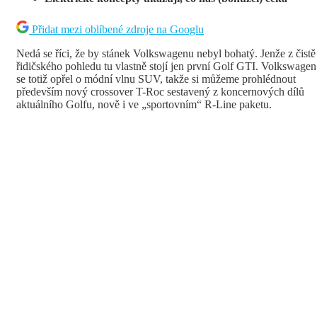
Přidat mezi oblíbené zdroje na Googlu
Nedá se říci, že by stánek Volkswagenu nebyl bohatý. Jenže z čistě
řidičského pohledu tu vlastně stojí jen první Golf GTI. Volkswagen
se totiž opřel o módní vlnu SUV, takže si můžeme prohlédnout
především nový crossover T-Roc sestavený z koncernových dílů
aktuálního Golfu, nově i ve „sportovním“ R-Line paketu.