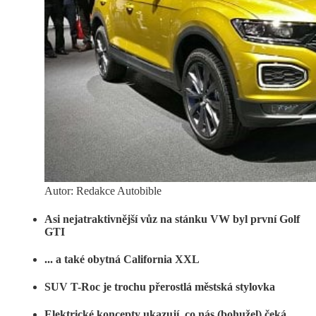
Autor: Redakce Autobible
Asi nejatraktivnější vůz na stánku VW byl první Golf
GTI
... a také obytná California XXL
SUV T-Roc je trochu přerostlá městská stylovka
Elektrické koncepty ukazují, co nás (bohužel) čeká