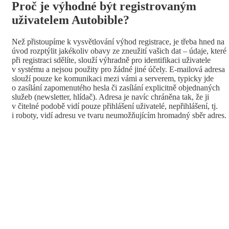
Proč je výhodné být registrovaným
uživatelem Autobible?
Než přistoupíme k vysvětlování výhod registrace, je třeba hned na
úvod rozptýlit jakékoliv obavy ze zneužití vašich dat – údaje, které
při registraci sdělíte, slouží výhradně pro identifikaci uživatele
v systému a nejsou použity pro žádné jiné účely. E-mailová adresa
slouží pouze ke komunikaci mezi vámi a serverem, typicky jde
o zasílání zapomenutého hesla či zasílání explicitně objednaných
služeb (newsletter, hlídač). Adresa je navíc chráněna tak, že ji
v čitelné podobě vidí pouze přihlášení uživatelé, nepřihlášení, tj.
i roboty, vidí adresu ve tvaru neumožňujícím hromadný sběr adres.