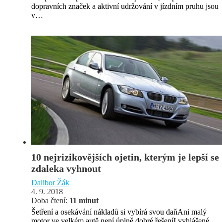
dopravních značek a aktivní udržování v jízdním pruhu jsou
v…
10 nejrizikovějších ojetin, kterým je lepší se
zdaleka vyhnout
Dalibor Žák
4. 9. 2018
Doba čtení:
11 minut
Šetření a osekávání nákladů si vybírá svou daňAni malý
motor ve velkém autě není úplně dobré řešeníI vyhlášené