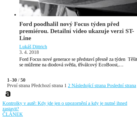
Ford poodhalil nový Focus týden před
premiérou. Detailní video ukazuje verzi ST-
Line
Lukáš Dittrich
3. 4. 2018
Ford Focus nové generace se představí přesně za týden Těši
se můžeme na diodová světla, tříválcový EcoBoost,…
1
–
30
/
50
První strana
Předchozí strana
1
2
Následující strana
Poslední strana
Kontrolky v autě: Kdy jde jen o upozornění a kdy je nutné ihned
zastavit?
ČLÁNEK