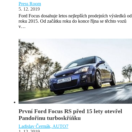
Press Room
5. 12. 2019
Ford Focus dosahuje letos nejlepších prodejních výsledků od
roku 2015. Od začátku roku do konce října se těchto vozů
v…
První Ford Focus RS před 15 lety otevřel
Pandořinu turboskříňku
Ladislav Čermák, AUTO7
1. 12. 2019