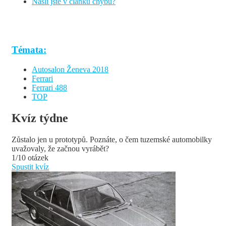
Našli jste v článku chybu?
Témata:
Autosalon Ženeva 2018
Ferrari
Ferrari 488
TOP
Kvíz týdne
Zůstalo jen u prototypů. Poznáte, o čem tuzemské automobilky
uvažovaly, že začnou vyrábět?
1/10 otázek
Spustit kvíz