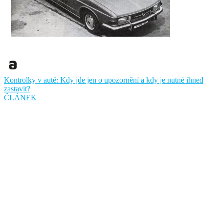
Kontrolky v autě: Kdy jde jen o upozornění a kdy je nutné ihned
zastavit?
ČLÁNEK