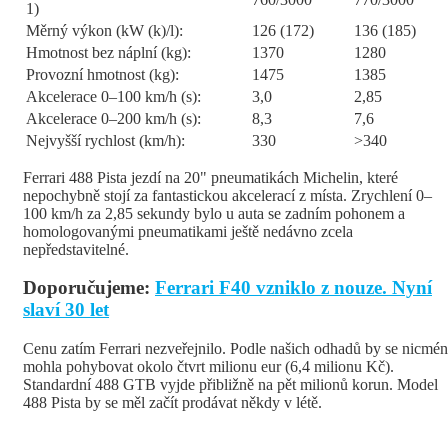
1)
Měrný výkon (kW (k)/l):
126 (172)
136 (185)
Hmotnost bez náplní (kg):
1370
1280
Provozní hmotnost (kg):
1475
1385
Akcelerace 0–100 km/h (s):
3,0
2,85
Akcelerace 0–200 km/h (s):
8,3
7,6
Nejvyšší rychlost (km/h):
330
>340
Ferrari 488 Pista jezdí na 20" pneumatikách Michelin, které
nepochybně stojí za fantastickou akcelerací z místa. Zrychlení 0–
100 km/h za 2,85 sekundy bylo u auta se zadním pohonem a
homologovanými pneumatikami ještě nedávno zcela
nepředstavitelné.
Doporučujeme:
Ferrari F40 vzniklo z nouze. Nyní
slaví 30 let
Cenu zatím Ferrari nezveřejnilo. Podle našich odhadů by se nicmé
mohla pohybovat okolo čtvrt milionu eur (6,4 milionu Kč).
Standardní 488 GTB vyjde přibližně na pět milionů korun. Model
488 Pista by se měl začít prodávat někdy v létě.