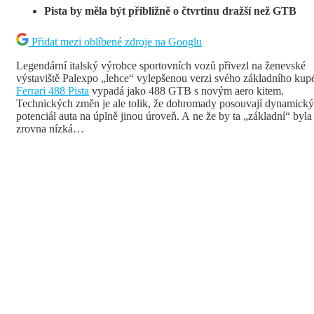
Pista by měla být přibližně o čtvrtinu dražší než GTB
Přidat mezi oblíbené zdroje na Googlu
Legendární italský výrobce sportovních vozů přivezl na ženevské
výstaviště Palexpo „lehce“ vylepšenou verzi svého základního kup
Ferrari 488 Pista
vypadá jako 488 GTB s novým aero kitem.
Technických změn je ale tolik, že dohromady posouvají dynamický
potenciál auta na úplně jinou úroveň. A ne že by ta „základní“ byla
zrovna nízká…