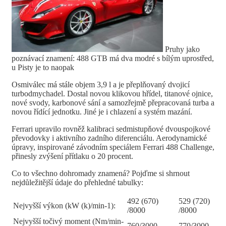
Pruhy jako
poznávací znamení: 488 GTB má dva modré s bílým uprostřed,
u Pisty je to naopak
Osmiválec má stále objem 3,9 l a je přeplňovaný dvojicí
turbodmychadel. Dostal novou klikovou hřídel, titanové ojnice,
nové svody, karbonové sání a samozřejmě přepracovaná turba a
novou řídící jednotku. Jiné je i chlazení a systém mazání.
Ferrari upravilo rovněž kalibraci sedmistupňové dvouspojkové
převodovky i aktivního zadního diferenciálu. Aerodynamické
úpravy, inspirované závodním speciálem Ferrari 488 Challenge,
přinesly zvýšení přítlaku o 20 procent.
Co to všechno dohromady znamená? Pojďme si shrnout
nejdůležitější údaje do přehledné tabulky:
492 (670)
529 (720)
Nejvyšší výkon (kW (k)/min-1):
/8000
/8000
Nejvyšší točivý moment (Nm/min-
760/3000
770/3000