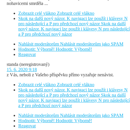
nohavicemi smrděla ...
Zobrazit celé vlákno
Zobrazit celé vlákno
Skok na další nový názor. K navigaci lze použít i klávesy N
pro následující a P pro předchozí nový názor
Skok na další
nový názor. K navigaci lze použít i klávesy N pro následující
a P pro předchozí nový názor
Nahlásit moderátorům
Nahlásit moderátorům jako SPAM
Hodnotit: Výborně!
Hodnotit: Výborně!
Reagovat
standa
(neregistrovaný)
15. 6. 2020 9:18
z Vás, neboli z Vašeho příspěvku přímo vyzařuje nenávist.
Zobrazit celé vlákno
Zobrazit celé vlákno
Skok na další nový názor. K navigaci lze použít i klávesy N
pro následující a P pro předchozí nový názor
Skok na další
nový názor. K navigaci lze použít i klávesy N pro následující
a P pro předchozí nový názor
Nahlásit moderátorům
Nahlásit moderátorům jako SPAM
Hodnotit: Výborně!
Hodnotit: Výborně!
Reagovat