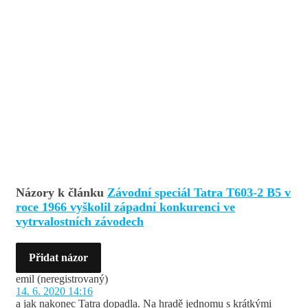
Názory k článku
Závodní speciál Tatra T603-2 B5 v
roce 1966 vyškolil západní konkurenci ve
vytrvalostních závodech
Přidat názor
emil
(neregistrovaný)
14. 6. 2020 14:16
a jak nakonec Tatra dopadla. Na hradě jednomu s krátkými