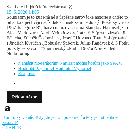
Stanislav Hajdušek
(neregistrovaný)
15. 6. 2020 14:05
Souhlasím,je to kus krásné a úspěšné tatrovácké historie a chtělo to
od autora pečlivěji načíst fakta. Jinak za mne dobrý. Posádky v roc
1967, kategorie B5, barva oranžová- černá Stanislav Hajdušek,z.m.
Alois Mark, z.m.s Adolf Veřmiřovský, Tatra č. 5 (první zleva) Jiří
Pělucha, Zdeněk Čechmánek, Josef CHovanec Tatra č. 4 (prostřed
) Jindřích Kysučan , Bohuslav Stiborek, Julius Randýsek č. 3 Fotk
použity ze závodu "Štramberský okruh" 1967 a Nordschleif
Nurburgring
Nahlásit moderátorům
Nahlásit moderátorům jako SPAM
Hodnotit: Výborně!
Hodnotit: Výborně!
Reagovat
Přidat názor
Kontrolky v autě: Kdy jde jen o upozornění a kdy je nutné ihned
zastavit?
ČLÁNEK