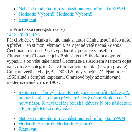
Nahlásit moderátorům
Nahlásit moderátorům jako SPAM
Hodnotit: Výborně!
Hodnotit: Výborně!
Reagovat
Jiří Procházka
(neregistrovaný)
14. 6. 2020 20:36
Pár chybiček v článku je, ale jinak si autor článku aspoň něco našel
a přečetl. Jen si mohl všimnout, že v jedné větě nechá Zdenka
Čechmánka v roce 1965 vypadnout v posádce s Josefem
Chovancem (Chovanec jel s Bohuslavem Stiborkem a opravdu
vypadli) a ob větu dále nechá Čechmánka s Aloisem Markem dojet
na 4. místě v kategorii GT v tom samém ročníku (což je správně).
Co je největší chyba je, že T603 B5 byly v nejúspěšnějším roce
1966 žluté s černými kapotami. Oranžové byly až zmiňované
modernizované v roce 1967.
Skok na další nový názor. K navigaci lze použít i klávesy N
pro následující a P pro předchozí nový názor
Skok na další
nový názor. K navigaci lze použít i klávesy N pro následující
a P pro předchozí nový názor
Nahlásit moderátorům
Nahlásit moderátorům jako SPAM
Hodnotit: Výborně!
Hodnotit: Výborně!
Reagovat