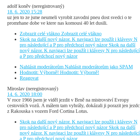
adolf koněv
(neregistrovaný)
18. 6. 2020 15:28
uz jen to ze jsme neumeli vyrobit zavodni pneu dost svedci o te
promrhane dobe ve ktere nas komousi 40 let dusili.
Zobrazit celé vlákno
Zobrazit celé vlákno
Skok na další nový názor. K navigaci lze použít i klávesy N
pro následující a P pro předchozí nový názor
Skok na další
nový názor. K navigaci lze použít i klávesy N pro následující
a P pro předchozí nový názor
Nahlásit moderátorům
Nahlásit moderátorům jako SPAM
Hodnotit: Výborně!
Hodnotit: Výborně!
Reagovat
Miroslav
(neregistrovaný)
14. 6. 2020 18:00
V roce 1966 jsem je viděl jezdit v Brně na mistrovství Evropy
cestovních vozů. A málem tam vyhrály, dokázali ji porazit jen jezdc
z Rakouska s vozem Ford Cortina Lotus.
Skok na další nový názor. K navigaci lze použít i klávesy N
pro následující a P pro předchozí nový názor
Skok na další
nový názor. K navigaci lze použít i klávesy N pro následující
a P pro předchozí nový názor