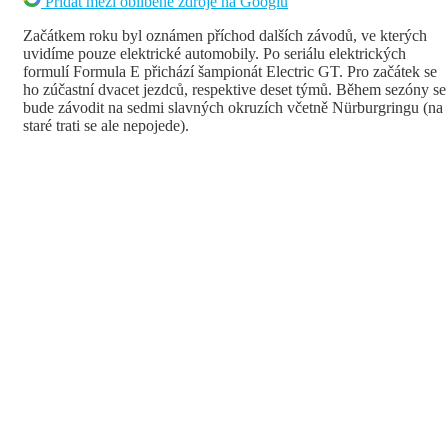
Přidat mezi oblíbené zdroje na Googlu
Začátkem roku byl oznámen příchod dalších závodů, ve kterých
uvidíme pouze elektrické automobily. Po seriálu elektrických
formulí Formula E přichází šampionát Electric GT. Pro začátek se
ho zúčastní dvacet jezdců, respektive deset týmů. Během sezóny se
bude závodit na sedmi slavných okruzích včetně Nürburgringu (na
staré trati se ale nepojede).