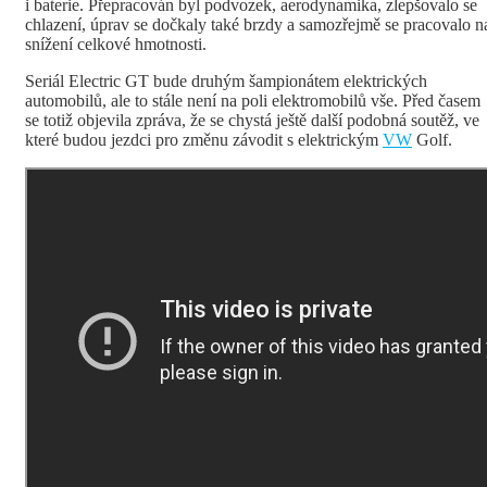
i baterie. Přepracován byl podvozek, aerodynamika, zlepšovalo se
chlazení, úprav se dočkaly také brzdy a samozřejmě se pracovalo n
snížení celkové hmotnosti.
Seriál Electric GT bude druhým šampionátem elektrických
automobilů, ale to stále není na poli elektromobilů vše. Před časem
se totiž objevila zpráva, že se chystá ještě další podobná soutěž, ve
které budou jezdci pro změnu závodit s elektrickým
VW
Golf.