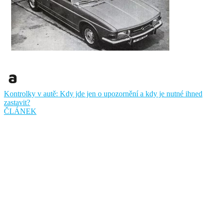
Kontrolky v autě: Kdy jde jen o upozornění a kdy je nutné ihned
zastavit?
ČLÁNEK