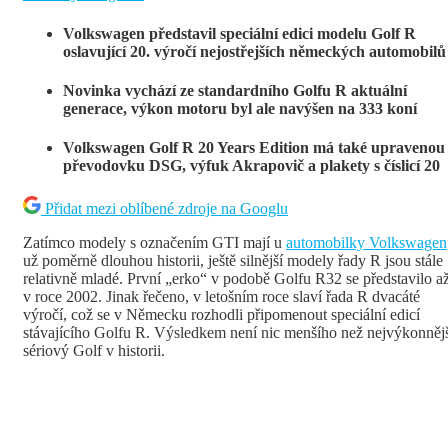
Volkswagen představil speciální edici modelu Golf R
oslavující 20. výročí nejostřejších německých automobilů
Novinka vychází ze standardního Golfu R aktuální
generace, výkon motoru byl ale navýšen na 333 koní
Volkswagen Golf R 20 Years Edition má také upravenou
převodovku DSG, výfuk Akrapovič a plakety s číslicí 20
Přidat mezi oblíbené zdroje na Googlu
Zatímco modely s označením GTI mají u
automobilky Volkswagen
už poměrně dlouhou historii, ještě silnější modely řady R jsou stále
relativně mladé. První „erko“ v podobě Golfu R32 se představilo a
v roce 2002. Jinak řečeno, v letošním roce slaví řada R dvacáté
výročí, což se v Německu rozhodli připomenout speciální edicí
stávajícího Golfu R. Výsledkem není nic menšího než nejvýkonněj
sériový Golf v historii.