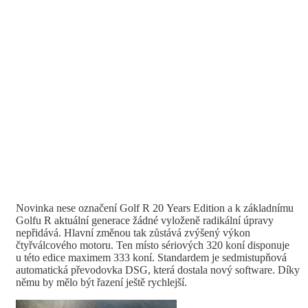
Novinka nese označení Golf R 20 Years Edition a k základnímu
Golfu R aktuální generace žádné vyloženě radikální úpravy
nepřidává. Hlavní změnou tak zůstává zvýšený výkon
čtyřválcového motoru. Ten místo sériových 320 koní disponuje
u této edice maximem 333 koní. Standardem je sedmistupňová
automatická převodovka DSG, která dostala nový software. Díky
němu by mělo být řazení ještě rychlejší.