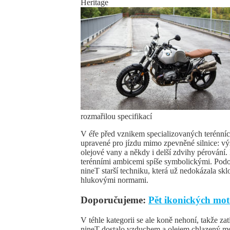
Heritage
rozmařilou specifikací
V éře před vznikem specializovaných terénní
upravené pro jízdu mimo zpevněné silnice: vý
olejové vany a někdy i delší zdvihy pérování
terénními ambicemi spíše symbolickými. Pod
nineT starší techniku, která už nedokázala sk
hlukovými normami.
Doporučujeme:
Pět ikonických moto
V téhle kategorii se ale koně nehoní, takže 
nineT dostalo vzduchem a olejem chlazený mo