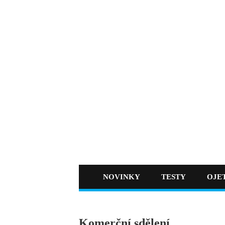
NOVINKY
TESTY
OJE
Komerční sdělení