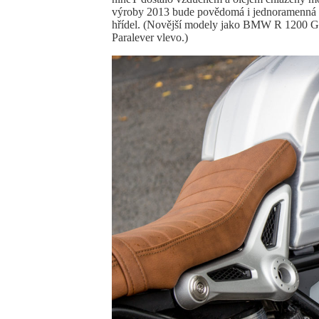
výroby 2013 bude povědomá i jednoramenná za
hřídel. (Novější modely jako BMW R 1200 G
Paralever vlevo.)