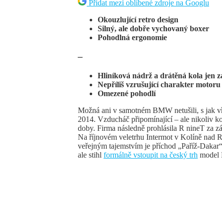
Přidat mezi oblíbené zdroje na Googlu
Okouzlující retro design
Silný, ale dobře vychovaný boxer
Pohodlná ergonomie
–
Hliníková nádrž a drátěná kola jen z
Nepříliš vzrušující charakter motoru
Omezené pohodlí
Možná ani v samotném BMW netušili, s jak vře
2014. Vzducháč připomínající – ale nikoliv k
doby. Firma následně prohlásila R nineT za zá
Na říjnovém veletrhu Intermot v Kolíně na
veřejným tajemstvím je příchod „Paříž-Dakar
ale stihl
formálně vstoupit na český trh
model 