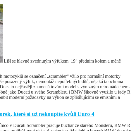
Liší se hlavně zvednutým výfukem, 19" předním kolem a méně
ch motocyklů se označení „scrambler“ vžilo pro normální motorky
še posazený výfuk, demontáž nepotřebných dílů, nějaká ta ochrana
. Dnes to nejčastěji znamená tovární model s výrazným retro nádechem 
obně jako Ducati u svého Scrambleru i BMW šikovně využilo u řady R
loubit moderní požadavky na výkon se zpřísňujícími se emisními a
rek, které si už nekoupíte kvůli Euro 4
zatímco v Ducati Scrambler pracuje buchar ze starého Monsteru, BMW R
tor s protiběžnými písty. A nejen ten. Majitelům boxerů BMW do rok