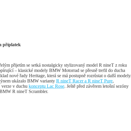
a příplatek
lým přijetím se setká nostalgicky stylizovaný model R nineT z roku
opírující – klasické modely BMW Motorrad se přesně trefil do ducha
klad nové řady Heritage, která se má postupně rozrůstat o další modely
d Rýnem ukázalo BMW varianty
R nineT Racer a R nineT Pure
,
“ verze v duchu
konceptu Lac Rose
. Ještě před závěrem letošní sezóny
BMW R nineT Scrambler.