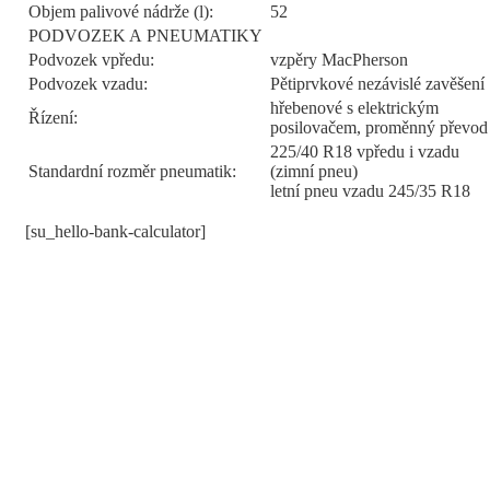
Objem palivové nádrže (l):
52
PODVOZEK A PNEUMATIKY
Podvozek vpředu:
vzpěry MacPherson
Podvozek vzadu:
Pětiprvkové nezávislé zavěšení
hřebenové s elektrickým
Řízení:
posilovačem, proměnný převod
225/40 R18 vpředu i vzadu
Standardní rozměr pneumatik:
(zimní pneu)
letní pneu vzadu 245/35 R18
[su_hello-bank-calculator]