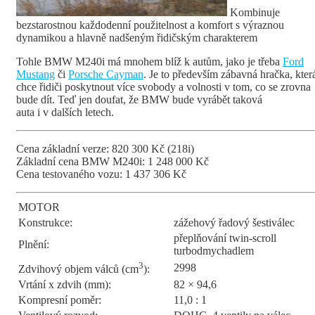
Kombinuje
bezstarostnou každodenní použitelnost a komfort s výraznou
dynamikou a hlavně nadšeným řidičským charakterem
Tohle BMW M240i má mnohem blíž k autům, jako je třeba
Ford
Mustang
či
Porsche Cayman
. Je to především zábavná hračka, kter
chce řidiči poskytnout více svobody a volnosti v tom, co se zrovna
bude dít. Teď jen doufat, že BMW bude vyrábět taková
auta i v dalších letech.
Cena základní verze: 820 300 Kč (218i)
Základní cena BMW M240i: 1 248 000 Kč
Cena testovaného vozu: 1 437 306 Kč
MOTOR
Konstrukce:
zážehový řadový šestiválec
přeplňování twin-scroll
Plnění:
turbodmychadlem
3
2998
Zdvihový objem válců (cm
):
Vrtání x zdvih (mm):
82 × 94,6
Kompresní poměr:
11,0 : 1