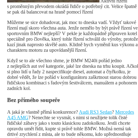
Aktivní řízení
s proměnným převodem okrádá řidiče o potřebný cit. Velice špatně
se pak dá balancovat na hraně pomocí řízení
Můžeme se sice dohadovat, jak moc to dneska vadí. Vždyť takové
řízení mají skoro všechna auta. Jenže nemělo by být právě řízení ve
sportovním BMW nejlepší? V pekle je každopádně připraven kotel
speciálně pro člověka, který tohle řízení schválil do výroby, protože
kazí jinak naprosto skvělé auto. Klidně bych vyměnil kus výkonu a
charakteru motoru za upovídanější řízení.
Když se to ale všechno shrne, je BMW M240i pořád jedno
z nejlepších aut své kategorie, jaké lze dneska na trhu koupit. Ačkol
si plno lidí u řady 2 naspecifikuje diesel, automat a čtyřkolku, je
dobré vědět, že lze pořád v konfigurátoru zaškrtnout starou dobrou
řidičskou kombinaci s řadovým šestiválcem, manuálem a pohonem
zadních kol.
Bez přímého soupeře
A jaká je vlastně přímá konkurence?
Audi RS3 Sedan
?
Mercedes
A45 AMG
? Nenechte se vysmát, s nimi si neužijete tolik čisté
řidičské zábavy jako s touto klasickou zadokolkou. Jestli chcete
opravdu umět řídit, kupte si právě tohle BMW. Možná nemá tak
drtivé zrychlení z místa, ale to bude někomu, kdo upřednostňuje