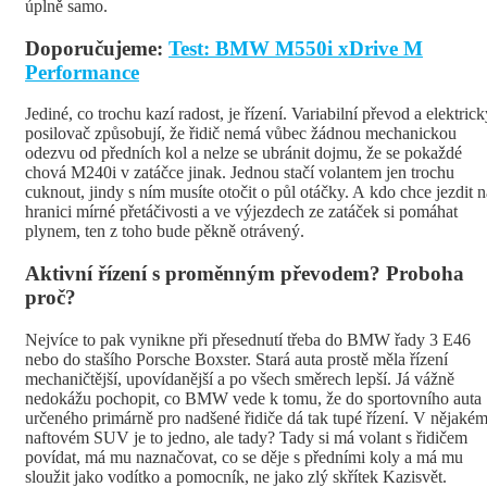
úplně samo.
Doporučujeme:
Test: BMW M550i xDrive M
Performance
Jediné, co trochu kazí radost, je řízení. Variabilní převod a elektric
posilovač způsobují, že řidič nemá vůbec žádnou mechanickou
odezvu od předních kol a nelze se ubránit dojmu, že se pokaždé
chová M240i v zatáčce jinak. Jednou stačí volantem jen trochu
cuknout, jindy s ním musíte otočit o půl otáčky. A kdo chce jezdit n
hranici mírné přetáčivosti a ve výjezdech ze zatáček si pomáhat
plynem, ten z toho bude pěkně otrávený.
Aktivní řízení s proměnným převodem? Proboha
proč?
Nejvíce to pak vynikne při přesednutí třeba do BMW řady 3 E46
nebo do stašího Porsche Boxster. Stará auta prostě měla řízení
mechaničtější, upovídanější a po všech směrech lepší. Já vážně
nedokážu pochopit, co BMW vede k tomu, že do sportovního auta
určeného primárně pro nadšené řidiče dá tak tupé řízení. V nějaké
naftovém SUV je to jedno, ale tady? Tady si má volant s řidičem
povídat, má mu naznačovat, co se děje s předními koly a má mu
sloužit jako vodítko a pomocník, ne jako zlý skřítek Kazisvět.