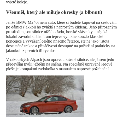
vyjeté koleje.
Všeuměl, který ale miluje okresky (a blbnutí)
Jenže BMW M240i není auto, které si budete kupovat na cestování
po dálnici (jakkoli ho zvládá s naprostým klidem). Jeho přirozeným
prostředím jsou silnice nižšího řádu, horské vlásenky a nějaká
lokální závodní dráha. Tam teprve vynikne kouzlo klasické
koncepce a vyvážení celého hnacího řetězce, stejně jako jistota
dostatečné trakce a přetáčivosti dostupné na požádání prakticky na
jakoukoli z prvních tří rychlostí.
V rakouských Alpách jsou opravdu krásné silnice, ale já sem jedu
především kvůli ježdění na sněhu. Na speciálně upravené ledové
ploše je kompaktní zadokolka s manuálem naprosté požehnání.