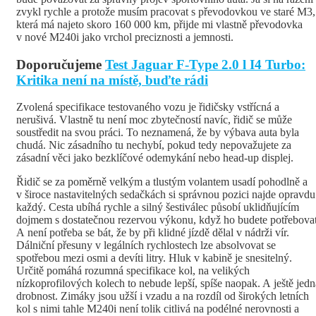
zvykl rychle a protože musím pracovat s převodovkou ve staré M3,
která má najeto skoro 160 000 km, přijde mi vlastně převodovka
v nové M240i jako vrchol preciznosti a jemnosti.
Doporučujeme
Test Jaguar F-Type 2.0 l I4 Turbo:
Kritika není na místě, buďte rádi
Zvolená specifikace testovaného vozu je řidičsky vstřícná a
nerušivá. Vlastně tu není moc zbytečností navíc, řidič se může
soustředit na svou práci. To neznamená, že by výbava auta byla
chudá. Nic zásadního tu nechybí, pokud tedy nepovažujete za
zásadní věci jako bezklíčové odemykání nebo head-up displej.
Řidič se za poměrně velkým a tlustým volantem usadí pohodlně a
v široce nastavitelných sedačkách si správnou pozici najde opravdu
každý. Cesta ubíhá rychle a silný šestiválec působí uklidňujícím
dojmem s dostatečnou rezervou výkonu, když ho budete potřebovat
A není potřeba se bát, že by při klidné jízdě dělal v nádrži vír.
Dálniční přesuny v legálních rychlostech lze absolvovat se
spotřebou mezi osmi a devíti litry. Hluk v kabině je snesitelný.
Určitě pomáhá rozumná specifikace kol, na velikých
nízkoprofilových kolech to nebude lepší, spíše naopak. A ještě jedn
drobnost. Zimáky jsou užší i vzadu a na rozdíl od širokých letních
kol s nimi tahle M240i není tolik citlivá na podélné nerovnosti a