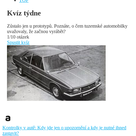
TOP
Kvíz týdne
Zůstalo jen u prototypů. Poznáte, o čem tuzemské automobilky
uvažovaly, že začnou vyrábět?
1/10 otázek
Spustit kvíz
Kontrolky v autě: Kdy jde jen o upozornění a kdy je nutné ihned
zastavit?