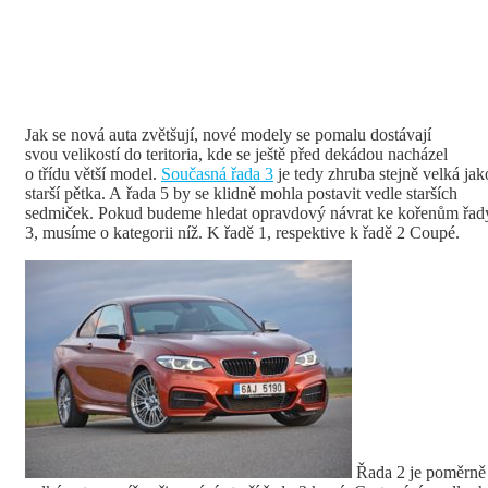
Jak se nová auta zvětšují, nové modely se pomalu dostávají
svou velikostí do teritoria, kde se ještě před dekádou nacházel
o třídu větší model.
Současná řada 3
je tedy zhruba stejně velká jak
starší pětka. A řada 5 by se klidně mohla postavit vedle starších
sedmiček. Pokud budeme hledat opravdový návrat ke kořenům řad
3, musíme o kategorii níž. K řadě 1, respektive k řadě 2 Coupé.
Řada 2 je poměrně