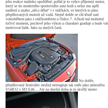
jeho reakce malinko opožděné, pořád je to velice příjemný motor,
který se do moderního sportovního auta hodí a nelze mu upřít
nadšení a snahu „něco dělat“ i v otáčkách, ve kterých to plno
přeplňovaných motorů už vzdá. Stejně dobře se cítí těsně nad
volnoběhem jako s otáčkoměrem u číslice 7. Ačkoli má mohutný
točivý moment, pocitově jeho výkon a charakter graduje a bude vá
motivovat řadit. Jako za starých časů.
No dobře,
přeplňovaný šestiválec možná nereagtuje tak ostře jako atmosféra
S54B32 v M3 E46… Ale na dnešní dobu je to skvělý motor