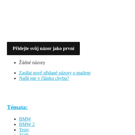
Přidejte svůj názor jako první
Žádné názory
Zasílat nově přidané názory e-mailem
Našli jste v článku chybu?
Témata:
BMW
BMW 2
Testy