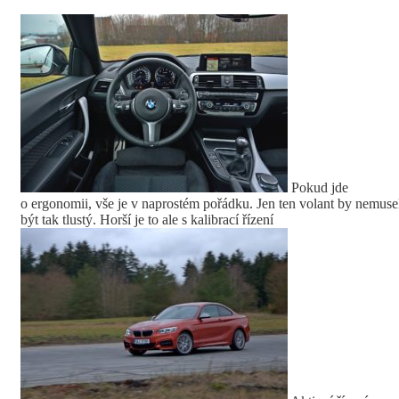
Pokud jde
o ergonomii, vše je v naprostém pořádku. Jen ten volant by nemuse
být tak tlustý. Horší je to ale s kalibrací řízení