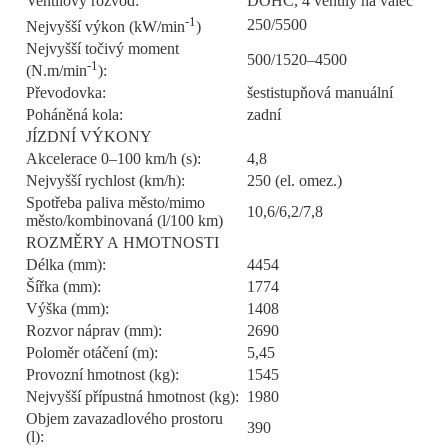
Ventilový rozvod:
DOHC, 4 ventily na válec
-1
250/5500
Nejvyšší výkon (kW/min
)
Nejvyšší točivý moment
500/1520–4500
-1
(N.m/min
):
Převodovka:
šestistupňová manuální
Poháněná kola:
zadní
JÍZDNÍ VÝKONY
Akcelerace 0–100 km/h (s):
4,8
Nejvyšší rychlost (km/h):
250 (el. omez.)
Spotřeba paliva město/mimo
10,6/6,2/7,8
město/kombinovaná (l/100 km)
ROZMĚRY A HMOTNOSTI
Délka (mm):
4454
Šířka (mm):
1774
Výška (mm):
1408
Rozvor náprav (mm):
2690
Poloměr otáčení (m):
5,45
Provozní hmotnost (kg):
1545
Nejvyšší přípustná hmotnost (kg):
1980
Objem zavazadlového prostoru
390
(l):