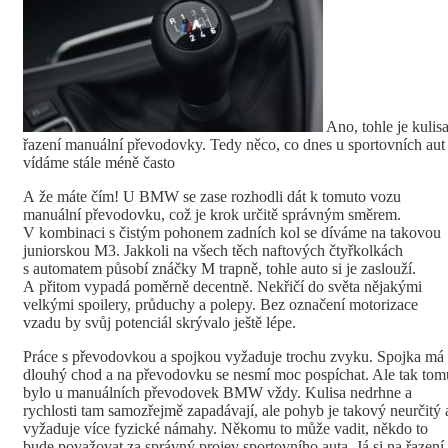
Ano, tohle je kulis
řazení manuální převodovky. Tedy něco, co dnes u sportovních aut
vídáme stále méně často
A že máte čím! U BMW se zase rozhodli dát k tomuto vozu
manuální převodovku, což je krok určitě správným směrem.
V kombinaci s čistým pohonem zadních kol se díváme na takovou
juniorskou M3. Jakkoli na všech těch naftových čtyřkolkách
s automatem působí znáčky M trapně, tohle auto si je zaslouží.
A přitom vypadá poměrně decentně. Nekřičí do světa nějakými
velkými spoilery, průduchy a polepy. Bez označení motorizace
vzadu by svůj potenciál skrývalo ještě lépe.
Práce s převodovkou a spojkou vyžaduje trochu zvyku. Spojka má
dlouhý chod a na převodovku se nesmí moc pospíchat. Ale tak tom
bylo u manuálních převodovek BMW vždy. Kulisa nedrhne a
rychlosti tam samozřejmě zapadávají, ale pohyb je takový neurčitý 
vyžaduje více fyzické námahy. Někomu to může vadit, někdo to
bude považovat za správný projev sportovního auta. Já si na řazení