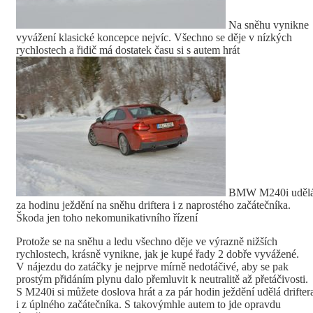
Na sněhu vynikne
vyvážení klasické koncepce nejvíc. Všechno se děje v nízkých
rychlostech a řidič má dostatek času si s autem hrát
BMW M240i uděl
za hodinu ježdění na sněhu driftera i z naprostého začátečníka.
Škoda jen toho nekomunikativního řízení
Protože se na sněhu a ledu všechno děje ve výrazně nižších
rychlostech, krásně vynikne, jak je kupé řady 2 dobře vyvážené.
V nájezdu do zatáčky je nejprve mírně nedotáčivé, aby se pak
prostým přidáním plynu dalo přemluvit k neutralitě až přetáčivosti.
S M240i si můžete doslova hrát a za pár hodin ježdění udělá drifter
i z úplného začátečníka. S takovýmhle autem to jde opravdu