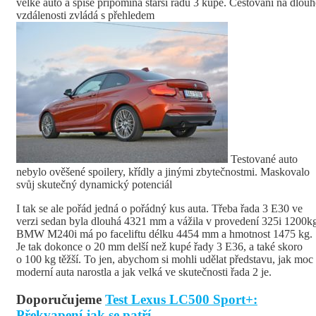
velké auto a spíše připomíná starší řadu 3 kupé. Cestování na dlouh
vzdálenosti zvládá s přehledem
Testované auto
nebylo ověšené spoilery, křídly a jinými zbytečnostmi. Maskovalo
svůj skutečný dynamický potenciál
I tak se ale pořád jedná o pořádný kus auta. Třeba řada 3 E30 ve
verzi sedan byla dlouhá 4321 mm a vážila v provedení 325i 1200k
BMW M240i má po faceliftu délku 4454 mm a hmotnost 1475 kg.
Je tak dokonce o 20 mm delší než kupé řady 3 E36, a také skoro
o 100 kg těžší. To jen, abychom si mohli udělat představu, jak moc
moderní auta narostla a jak velká ve skutečnosti řada 2 je.
Doporučujeme
Test Lexus LC500 Sport+:
Překvapení jak se patří