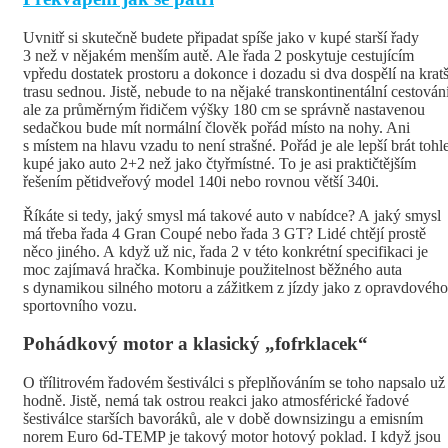
Uvnitř si skutečně budete připadat spíše jako v kupé starší řady
3 než v nějakém menším autě. Ale řada 2 poskytuje cestujícím
vpředu dostatek prostoru a dokonce i dozadu si dva dospělí na kratš
trasu sednou. Jistě, nebude to na nějaké transkontinentální cestování
ale za průměrným řidičem výšky 180 cm se správně nastavenou
sedačkou bude mít normální člověk pořád místo na nohy. Ani
s místem na hlavu vzadu to není strašné. Pořád je ale lepší brát tohl
kupé jako auto 2+2 než jako čtyřmístné. To je asi praktičtějším
řešením pětidveřový model 140i nebo rovnou větší 340i.
Říkáte si tedy, jaký smysl má takové auto v nabídce? A jaký smysl
má třeba řada 4 Gran Coupé nebo řada 3 GT? Lidé chtějí prostě
něco jiného. A když už nic, řada 2 v této konkrétní specifikaci je
moc zajímavá hračka. Kombinuje použitelnost běžného auta
s dynamikou silného motoru a zážitkem z jízdy jako z opravdového
sportovního vozu.
Pohádkový motor a klasický „fofrklacek“
O třílitrovém řadovém šestiválci s přeplňováním se toho napsalo už
hodně. Jistě, nemá tak ostrou reakci jako atmosférické řadové
šestiválce starších bavoráků, ale v době downsizingu a emisním
norem Euro 6d-TEMP je takový motor hotový poklad. I když jsou