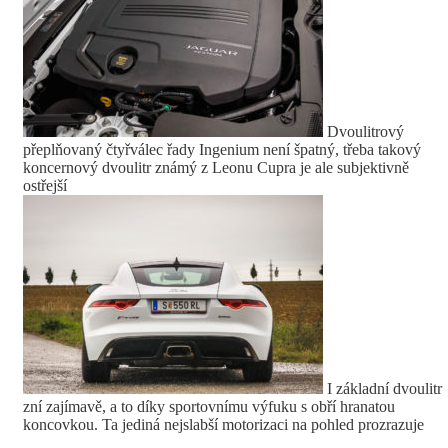
Dvoulitrový
přeplňovaný čtyřválec řady Ingenium není špatný, třeba takový
koncernový dvoulitr známý z Leonu Cupra je ale subjektivně
ostřejší
I základní dvoulitr
zní zajímavě, a to díky sportovnímu výfuku s obří hranatou
koncovkou. Ta jediná nejslabší motorizaci na pohled prozrazuje