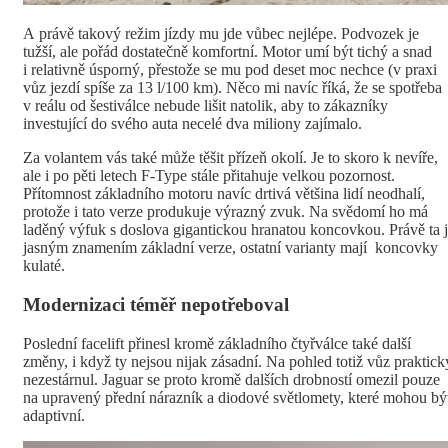
A právě takový režim jízdy mu jde vůbec nejlépe. Podvozek je
tužší, ale pořád dostatečně komfortní. Motor umí být tichý a snad
i relativně úsporný, přestože se mu pod deset moc nechce (v praxi
vůz jezdí spíše za 13 l/100 km). Něco mi navíc říká, že se spotřeba
v reálu od šestiválce nebude lišit natolik, aby to zákazníky
investující do svého auta necelé dva miliony zajímalo.
Za volantem vás také může těšit přízeň okolí. Je to skoro k nevíře,
ale i po pěti letech F-Type stále přitahuje velkou pozornost.
Přítomnost základního motoru navíc drtivá většina lidí neodhalí,
protože i tato verze produkuje výrazný zvuk. Na svědomí ho má
laděný výfuk s doslova gigantickou hranatou koncovkou. Právě ta 
jasným znamením základní verze, ostatní varianty mají koncovky
kulaté.
Modernizaci téměř nepotřeboval
Poslední facelift přinesl kromě základního čtyřválce také další
změny, i když ty nejsou nijak zásadní. Na pohled totiž vůz praktick
nezestárnul. Jaguar se proto kromě dalších drobností omezil pouze
na upravený přední nárazník a diodové světlomety, které mohou bý
adaptivní.