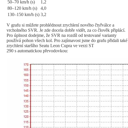
50–70 km/h (s)
1,2
80–120 km/h (s)
4,0
130–150 km/h (s)
3,2
V grafu si můžete prohlédnout zrychlení nového čtyřválce a
vrcholného SVR. Je zde docela dobře vidět, za co člověk připlácí.
Pro úplnost dodejme, že SVR na rozdíl od testované varianty
používá pohon všech kol. Pro zajímavost jsme do grafu přidali také
zrychlení staršího Seatu Leon Cupra ve verzi ST
290 s automatickou převodovkou: