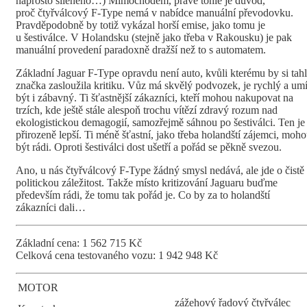
naprosto šíleného…) Mimochodem, právě tohle je důvod,
proč čtyřválcový F-Type nemá v nabídce manuální převodovku.
Pravděpodobně by totiž vykázal horší emise, jako tomu je
u šestiválce. V Holandsku (stejně jako třeba v Rakousku) je pak
manuální provedení paradoxně dražší než to s automatem.
Základní Jaguar F-Type opravdu není auto, kvůli kterému by si tah
značka zasloužila kritiku. Vůz má skvělý podvozek, je rychlý a um
být i zábavný. Ti šťastnější zákazníci, kteří mohou nakupovat na
trzích, kde ještě stále alespoň trochu vítězí zdravý rozum nad
ekologistickou demagogií, samozřejmě sáhnou po šestiválci. Ten je
přirozeně lepší. Ti méně šťastní, jako třeba holandští zájemci, moh
být rádi. Oproti šestiválci dost ušetří a pořád se pěkně svezou.
Ano, u nás čtyřválcový F-Type žádný smysl nedává, ale jde o čistě
politickou záležitost. Takže místo kritizování Jaguaru buďme
především rádi, že tomu tak pořád je. Co by za to holandští
zákazníci dali…
Základní cena: 1 562 715 Kč
Celková cena testovaného vozu: 1 942 948 Kč
MOTOR
zážehový řadový čtyřválec