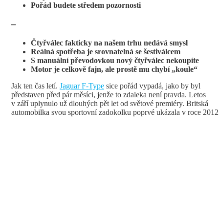
Pořád budete středem pozornosti
–
Čtyřválec fakticky na našem trhu nedává smysl
Reálná spotřeba je srovnatelná se šestiválcem
S manuální převodovkou nový čtyřválec nekoupíte
Motor je celkově fajn, ale prostě mu chybí „koule“
Jak ten čas letí.
Jaguar F-Type
sice pořád vypadá, jako by byl
představen před pár měsíci, jenže to zdaleka není pravda. Letos
v září uplynulo už dlouhých pět let od světové premiéry. Britská
automobilka svou sportovní zadokolku poprvé ukázala v roce 2012