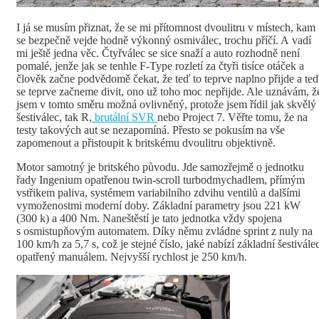
I já se musím přiznat, že se mi přítomnost dvoulitru v místech, kam
se bezpečně vejde hodně výkonný osmiválec, trochu příčí. A vadí
mi ještě jedna věc. Čtyřválec se sice snaží a auto rozhodně není
pomalé, jenže jak se tenhle F-Type rozletí za čtyři tisíce otáček a
člověk začne podvědomě čekat, že teď to teprve naplno přijde a te
se teprve začneme divit, ono už toho moc nepřijde. Ale uznávám, ž
jsem v tomto směru možná ovlivněný, protože jsem řídil jak skvělý
šestiválec, tak R,
brutální SVR
nebo Project 7. Věřte tomu, že na
testy takových aut se nezapomíná. Přesto se pokusím na vše
zapomenout a přistoupit k britskému dvoulitru objektivně.
Motor samotný je britského původu. Jde samozřejmě o jednotku
řady Ingenium opatřenou twin-scroll turbodmychadlem, přímým
vstřikem paliva, systémem variabilního zdvihu ventilů a dalšími
vymoženostmi moderní doby. Základní parametry jsou 221 kW
(300 k) a 400 Nm. Naneštěstí je tato jednotka vždy spojena
s osmistupňovým automatem. Díky němu zvládne sprint z nuly na
100 km/h za 5,7 s, což je stejné číslo, jaké nabízí základní šestivále
opatřený manuálem. Nejvyšší rychlost je 250 km/h.