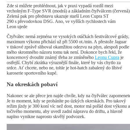
Zde si můžete prohlédnout, jak v praxi vypadá rozdíl mezi
vrcholným F-Type SVR (modrá) a základním čtyřválcem (červená)
Zelená pak pro představu ukazuje starší Leon Cupra ST
290 s převodovkou DSG. Ano, ve vyšších rychlostech vám
Leon ujede
Čtyřválec nemá zejména ve vysokých otáčkách šestiválcové grády,
maximum výkonu přichází už při 5500 ot./min. A přestože Jaguar
v tiskové zprávě sliboval okamžitou odezvu na plyn, alespoň podle
mého skromného názoru tomu tak není. Dokonce bych řekl, že
koncernový dvoulitr známý třeba ze zmíněného
Leonu Cupra
je
ostřejší. Chybí zkrátka výraznější finále, které by vás chytlo za
srdce. Ať chcete, nebo ne, tohle je hot-hatch zabalený do líbivé
karoserie sportovního kupé.
Na okreskách pobaví
Nakonec se ale přece jen najde chvíle, kdy na čtyřválec zapomenet
Je to moment, kdy se proháníte po úzkých okreskách. Pro takový
režim jízdy je 300 koní víc než dost, motor má pořád dost výkonu a
točivého momentu, aby uvedl zadní nápravu do driftu, a hlavně
naplno vynikne naprosto skvělý podvozek.