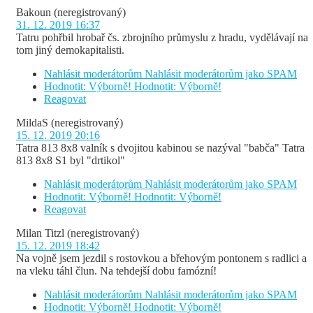
Bakoun
(neregistrovaný)
31. 12. 2019 16:37
Tatru pohřbil hrobař čs. zbrojního průmyslu z hradu, vydělávají na
tom jiný demokapitalisti.
Nahlásit moderátorům
Nahlásit moderátorům jako SPAM
Hodnotit: Výborně!
Hodnotit: Výborně!
Reagovat
MildaS
(neregistrovaný)
15. 12. 2019 20:16
Tatra 813 8x8 valník s dvojitou kabinou se nazýval "babča" Tatra
813 8x8 S1 byl "drtikol"
Nahlásit moderátorům
Nahlásit moderátorům jako SPAM
Hodnotit: Výborně!
Hodnotit: Výborně!
Reagovat
Milan Titzl
(neregistrovaný)
15. 12. 2019 18:42
Na vojně jsem jezdil s rostovkou a břehovým pontonem s radlici a
na vleku táhl člun. Na tehdejší dobu famózní!
Nahlásit moderátorům
Nahlásit moderátorům jako SPAM
Hodnotit: Výborně!
Hodnotit: Výborně!