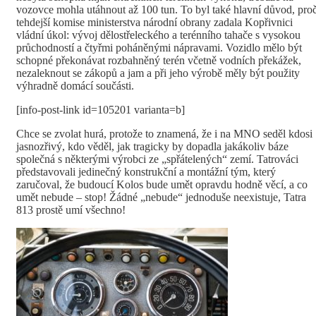
vozovce mohla utáhnout až 100 tun. To byl také hlavní důvod, pro
tehdejší komise ministerstva národní obrany zadala Kopřivnici
vládní úkol: vývoj dělostřeleckého a terénního tahače s vysokou
průchodností a čtyřmi poháněnými nápravami. Vozidlo mělo být
schopné překonávat rozbahněný terén včetně vodních překážek,
nezaleknout se zákopů a jam a při jeho výrobě měly být použity
výhradně domácí součásti.
[info-post-link id=105201 varianta=b]
Chce se zvolat hurá, protože to znamená, že i na MNO seděl kdosi
jasnozřivý, kdo věděl, jak tragicky by dopadla jakákoliv báze
společná s některými výrobci ze „spřátelených“ zemí. Tatrováci
představovali jedinečný konstrukční a montážní tým, který
zaručoval, že budoucí Kolos bude umět opravdu hodně věcí, a co
umět nebude – stop! Žádné „nebude“ jednoduše neexistuje, Tatra
813 prostě umí všechno!