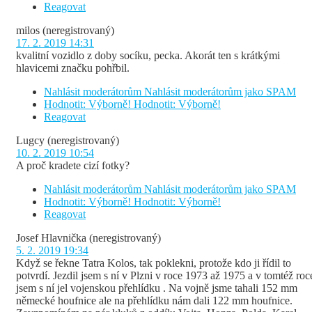
Reagovat
milos
(neregistrovaný)
17. 2. 2019 14:31
kvalitní vozidlo z doby socíku, pecka. Akorát ten s krátkými
hlavicemi značku pohřbil.
Nahlásit moderátorům
Nahlásit moderátorům jako SPAM
Hodnotit: Výborně!
Hodnotit: Výborně!
Reagovat
Lugcy
(neregistrovaný)
10. 2. 2019 10:54
A proč kradete cizí fotky?
Nahlásit moderátorům
Nahlásit moderátorům jako SPAM
Hodnotit: Výborně!
Hodnotit: Výborně!
Reagovat
Josef Hlavnička
(neregistrovaný)
5. 2. 2019 19:34
Když se řekne Tatra Kolos, tak poklekni, protože kdo ji řídil to
potvrdí. Jezdil jsem s ní v Plzni v roce 1973 až 1975 a v tomtéž roc
jsem s ní jel vojenskou přehlídku . Na vojně jsme tahali 152 mm
německé houfnice ale na přehlídku nám dali 122 mm houfnice.