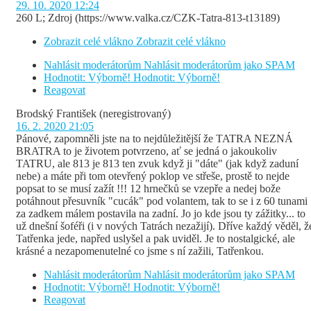
29. 10. 2020 12:24
260 L; Zdroj (https://www.valka.cz/CZK-Tatra-813-t13189)
Zobrazit celé vlákno
Zobrazit celé vlákno
Nahlásit moderátorům
Nahlásit moderátorům jako SPAM
Hodnotit: Výborně!
Hodnotit: Výborně!
Reagovat
Brodský František
(neregistrovaný)
16. 2. 2020 21:05
Pánové, zapomněli jste na to nejdůležitější že TATRA NEZNÁ
BRATRA to je životem potvrzeno, ať se jedná o jakoukoliv
TATRU, ale 813 je 813 ten zvuk když ji "dáte" (jak když zaduní
nebe) a máte při tom otevřený poklop ve střeše, prostě to nejde
popsat to se musí zažít !!! 12 hrnečků se vzepře a nedej bože
potáhnout přesuvník "cucák" pod volantem, tak to se i z 60 tunami
za zadkem málem postavila na zadní. Jo jo kde jsou ty zážitky... to
už dnešní šoféři (i v nových Tatrách nezažijí). Dříve každý věděl, ž
Tatřenka jede, napřed uslyšel a pak uviděl. Je to nostalgické, ale
krásné a nezapomenutelné co jsme s ní zažili, Tatřenkou.
Nahlásit moderátorům
Nahlásit moderátorům jako SPAM
Hodnotit: Výborně!
Hodnotit: Výborně!
Reagovat