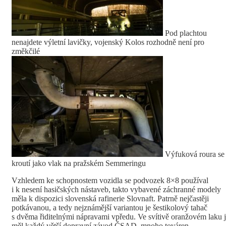
Pod plachtou
nenajdete výletní lavičky, vojenský Kolos rozhodně není pro
změkčilé
Výfuková roura se
kroutí jako vlak na pražském Semmeringu
Vzhledem ke schopnostem vozidla se podvozek 8×8 používal
i k nesení hasičských nástaveb, takto vybavené záchranné modely
měla k dispozici slovenská rafinerie Slovnaft. Patrně nejčastěji
potkávanou, a tedy nejznámější variantou je šestikolový tahač
s dvěma řiditelnými nápravami vpředu. Ve svítivě oranžovém laku 
měl každý větší dopravní závod ČSAD, mnoho továren