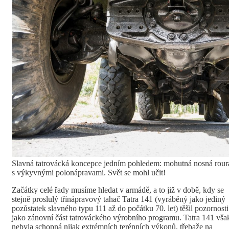
Slavná tatrovácká koncepce jedním pohledem: mohutná nosná rour
s výkyvnými polonápravami. Svět se mohl učit!
Začátky celé řady musíme hledat v armádě, a to již v době, kdy se
stejně proslulý třínápravový tahač Tatra 141 (vyráběný jako jediný
pozůstatek slavného typu 111 až do počátku 70. let) těšil pozornosti
jako zánovní část tatrováckého výrobního programu. Tatra 141 vša
nebyla schopná nijak extrémních terénních výkonů, třebaže na