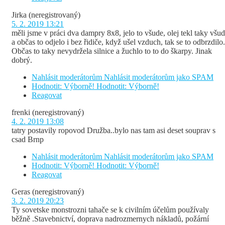
Jirka
(neregistrovaný)
5. 2. 2019 13:21
měli jsme v práci dva dampry 8x8, jelo to všude, olej tekl taky všu
a občas to odjelo i bez řidiče, když ušel vzduch, tak se to odbrzdilo.
Občas to taky nevydržela silnice a žuchlo to to do škarpy. Jinak
dobrý.
Nahlásit moderátorům
Nahlásit moderátorům jako SPAM
Hodnotit: Výborně!
Hodnotit: Výborně!
Reagovat
frenki
(neregistrovaný)
4. 2. 2019 13:08
tatry postavily ropovod Družba..bylo nas tam asi deset souprav s
csad Brnp
Nahlásit moderátorům
Nahlásit moderátorům jako SPAM
Hodnotit: Výborně!
Hodnotit: Výborně!
Reagovat
Geras
(neregistrovaný)
3. 2. 2019 20:23
Ty sovetske monstrozni tahače se k civilním účelům používaly
běžně .Stavebnictví, doprava nadrozmernych nákladů, požární