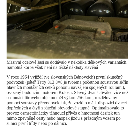
Masivní ocelové šasi se dodávalo v několika délkových variantách.
Samotná korba však není na těžké náklady stavěná
V roce 1964 vyjíždí (ve slovenských Bánovcích) první skutečný
podvozek (páteř Tatry 813 8×8 je tvořena početnou soustavou skřín
hlavních montážních celků pohonu navzájem spojených rourami),
osazený budoucím motorem Kolosu. Slavný dvanáctiválec více ne
sedmnáctilitrového objemu měl výkon 256 koní, rozdělovaný
pomocí soustavy převodovek tak, že vozidlo má k dispozici dvacet
dopředných a čtyři zpáteční převodové stupně. Optimalizovalo to
provoz osmsettřináctky táhnoucí přívěs o hmotnosti desítek tun
mimo zpevněné cesty nebo naopak jízdu s prázdným vozem po
silnici první třídy nebo po dálnici.