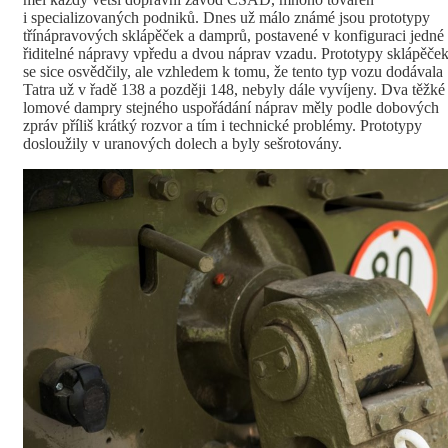
i specializovaných podniků. Dnes už málo známé jsou prototypy
třínápravových sklápěček a damprů, postavené v konfiguraci jedné
řiditelné nápravy vpředu a dvou náprav vzadu. Prototypy sklápěče
se sice osvědčily, ale vzhledem k tomu, že tento typ vozu dodávala
Tatra už v řadě 138 a později 148, nebyly dále vyvíjeny. Dva těžké
lomové dampry stejného uspořádání náprav měly podle dobových
zpráv příliš krátký rozvor a tím i technické problémy. Prototypy
dosloužily v uranových dolech a byly sešrotovány.