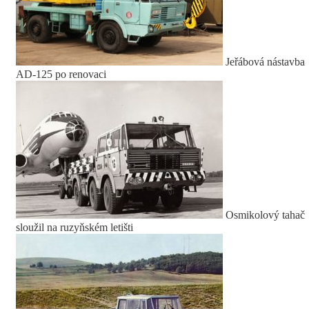
Jeřábová nástavba
AD-125 po renovaci
Osmikolový tahač
sloužil na ruzyňském letišti