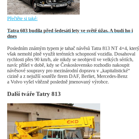
Přečtěte si také:
Tatra 603 budila před šedesáti lety ve světě úžas. A budí ho i
dnes
Posledním známým typem je tahač návěsů Tatra 813 NT 4×4, kter
však nemohl plně využít terénních schopností vozidla. Dosahoval
rychlosti přes 90 km/h, ale nikdy se neobjevil ve velkých sériích,
navíc přišel v době, kdy se Československo rozhodlo nakoupit
návěsové soupravy pro mezinárodní dopravu v „kapitalistické“
cizině a z nejužší soutěže firem DAF, Berliet, Mercedes-Benz
a Volvo vyšel vítězně posledně jmenovaný výrobce.
Další tváře Tatry 813