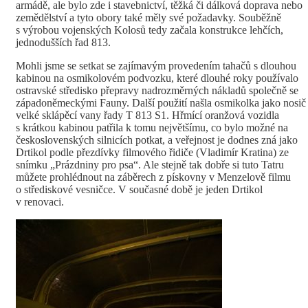
armádě, ale bylo zde i stavebnictví, těžká či dálková doprava nebo
zemědělství a tyto obory také měly své požadavky. Souběžně
s výrobou vojenských Kolosů tedy začala konstrukce lehčích,
jednodušších řad 813.
Mohli jsme se setkat se zajímavým provedením tahačů s dlouhou
kabinou na osmikolovém podvozku, které dlouhé roky používalo
ostravské středisko přepravy nadrozměrných nákladů společně se
západoněmeckými Fauny. Další použití našla osmikolka jako nosič
velké sklápěcí vany řady T 813 S1. Hřmící oranžová vozidla
s krátkou kabinou patřila k tomu největšímu, co bylo možné na
československých silnicích potkat, a veřejnost je dodnes zná jako
Drtikol podle přezdívky filmového řidiče (Vladimír Kratina) ze
snímku „Prázdniny pro psa“. Ale stejně tak dobře si tuto Tatru
můžete prohlédnout na záběrech z pískovny v Menzelově filmu
o střediskové vesničce. V současné době je jeden Drtikol
v renovaci.