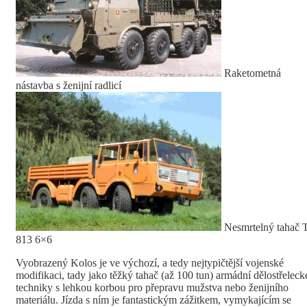
Raketometná
nástavba s ženijní radlicí
Nesmrtelný tahač 
813 6×6
Vyobrazený Kolos je ve výchozí, a tedy nejtypičtější vojenské
modifikaci, tady jako těžký tahač (až 100 tun) armádní dělostřeleck
techniky s lehkou korbou pro přepravu mužstva nebo ženijního
materiálu. Jízda s ním je fantastickým zážitkem, vymykajícím se