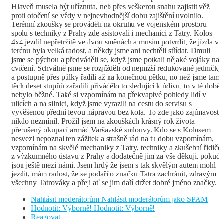
Hlaveň musela být uříznuta, neb přes veškerou snahu zajistit věž
proti otočení se vždy v nejnevhodnější dobu zajištění uvolnilo.
Terénní zkoušky se prováděli na okruhu ve vojenském prostoru
spolu s techniky z Prahy zde asistovali i mechanici z Tatry. Kolos
4x4 jezdil nepřetržitě ve dvou směnách a musím potvrdit, že jízda v
terénu byla velká radost, a někdy jsme ani nechtěli střídat. Dmuli
jsme se pýchou a předváděli se, když jsme potkali nějaké vojáky na
cvičení. Schválně jsme se rozjížděli od nejnižší redukované jedničk
a postupně přes půlky řadili až na konečnou pětku, no než jsme ta
těch deset stupňů zařadili přivádělo to sledující k údivu, to v té dob
nebylo běžné. Také si vzpomínám na překvapivé pohledy lidí v
ulicích a na silnici, když jsme vyrazili na cestu do servisu s
vyvěšenou přední levou nápravou bez kola. To zde jako zajímavost
nikdo nezmínil. Prožil jsem na zkouškách krásný rok života
přerušený okupací armád Varšavské smlouvy. Kdo se s Kolosem
nesvezl nepoznal ten zážitek a strašně rád na tu dobu vzpomínám,
vzpomínám na skvělé mechaniky z Tatry, techniky a zkušební řidič
z výzkumného ústavu z Prahy a dodatečně jim za vše děkuji, poku
jsou ještě mezi námi. Jsem hrdý že jsem s tak skvělým autem mohl
jezdit, mám radost, že se podařilo značku Tatra zachránit, zdravým
všechny Tatrováky a přeji ať se jim daří držet dobré jméno značky.
Nahlásit moderátorům
Nahlásit moderátorům jako SPAM
Hodnotit: Výborně!
Hodnotit: Výborně!
Reagovat