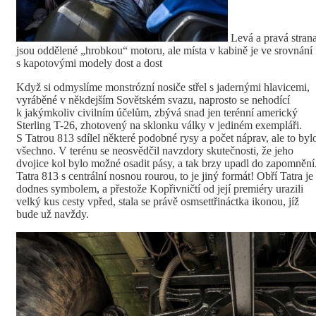
Levá a pravá stran
jsou oddělené „hrobkou“ motoru, ale místa v kabině je ve srovnání
s kapotovými modely dost a dost
Když si odmyslíme monstrózní nosiče střel s jadernými hlavicemi,
vyráběné v někdejším Sovětském svazu, naprosto se nehodící
k jakýmkoliv civilním účelům, zbývá snad jen terénní americký
Sterling T-26, zhotovený na sklonku války v jediném exempláři.
S Tatrou 813 sdílel některé podobné rysy a počet náprav, ale to byl
všechno. V terénu se neosvědčil navzdory skutečnosti, že jeho
dvojice kol bylo možné osadit pásy, a tak brzy upadl do zapomnění
Tatra 813 s centrální nosnou rourou, to je jiný formát! Obří Tatra je
dodnes symbolem, a přestože Kopřivničtí od její premiéry urazili
velký kus cesty vpřed, stala se právě osmsettřináctka ikonou, jíž
bude už navždy.