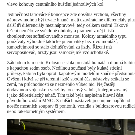
vlevo kohouty centrálního huštění jednotlivých kol
Jedinečnost tatrovácké koncepce zde dosáhla vrcholu, všechny
nápravy mohou být trvale hnané, mají uzavíratelné diferenciály plu
další tři diferenciály mezinápravové, tedy celkem sedm! Takové
řešení nemělo ve své době obdoby a pramení z něj i jistá
choulostivost sofistikovaného monstra. Kolosy armádního typu
používaly výhradně taktické pneumatiky bez dvojmontáží,
samozřejmostí se stalo dohušťování za jízdy. Řízení má
servoposilovač, brzdy jsou samozřejmě vzduchotlaké.
Základem karoserie Kolosu se stala proslulá hranatá a dlouhá kabin
s kapacitou sedm osob. Nedílnou součástí byly kulaté střešní
průlezy, kabina byla oproti kapotovým modelům značně předsunutá
Ovšem i když se při terénní jízdě spodní část nástavby setkala se
zemí, na průchodnosti se nezměnilo vůbec nic. Nejčastěji
dodávanou vojenskou verzí byl ocelový valník, kategorizovaný
i jako dělostřelecký tahač. Tím také byla naplněna hlavní část
původního zadání MNO. Z dalších nástaveb jmenujme například
nosiče mostních souprav či pontonů, vozidla s buldozerovou radlicí
nebo raketometným systémem.