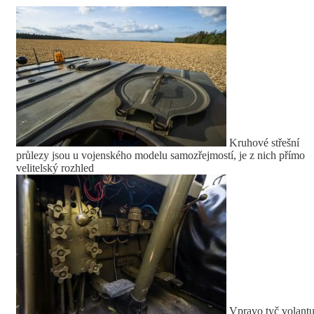
Kruhové střešní
průlezy jsou u vojenského modelu samozřejmostí, je z nich přímo
velitelský rozhled
Vpravo tyč volantu