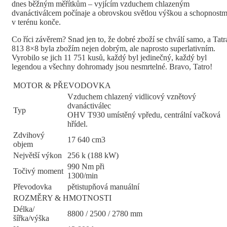
dnes běžným měřítkům – vyjícím vzduchem chlazeným
dvanáctiválcem počínaje a obrovskou světlou výškou a schopnostm
v terénu konče.
Co říci závěrem? Snad jen to, že dobré zboží se chválí samo, a Tatr
813 8×8 byla zbožím nejen dobrým, ale naprosto superlativním.
Vyrobilo se jich 11 751 kusů, každý byl jedinečný, každý byl
legendou a všechny dohromady jsou nesmrtelné. Bravo, Tatro!
MOTOR & PŘEVODOVKA
Vzduchem chlazený vidlicový vznětový
dvanáctiválec
Typ
OHV T930 umístěný vpředu, centrální vačková
hřídel.
Zdvihový
17 640 cm3
objem
Největší výkon
256 k (188 kW)
990 Nm při
Točivý moment
1300/min
Převodovka
pětistupňová manuální
ROZMĚRY & HMOTNOSTI
Délka/
8800 / 2500 / 2780 mm
šířka/výška