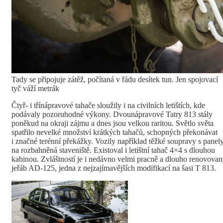
Tady se připojuje zátěž, počítaná v řádu desítek tun. Jen spojovací
tyč váží metrák
Čtyř- i třínápravové tahače sloužily i na civilních letištích, kde
podávaly pozoruhodné výkony. Dvounápravové Tatry 813 stály
poněkud na okraji zájmu a dnes jsou velkou raritou. Světlo světa
spatřilo nevelké množství krátkých tahačů, schopných překonávat
i značné terénní překážky. Vozily například těžké soupravy s panel
na rozbahněná staveniště. Existoval i letištní tahač 4×4 s dlouhou
kabinou. Zvláštností je i nedávno velmi pracně a dlouho renovova
jeřáb AD-125, jedna z nejzajímavějších modifikací na šasi T 813.