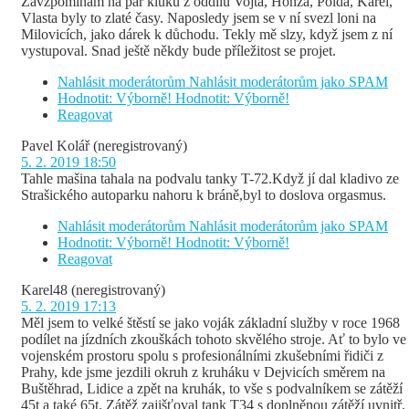
Zavzpomínám na pár kluků z oddílu Vojta, Honza, Polda, Karel,
Vlasta byly to zlaté časy. Naposledy jsem se v ní svezl loni na
Milovicích, jako dárek k důchodu. Tekly mě slzy, když jsem z ní
vystupoval. Snad ještě někdy bude příležitost se projet.
Nahlásit moderátorům
Nahlásit moderátorům jako SPAM
Hodnotit: Výborně!
Hodnotit: Výborně!
Reagovat
Pavel Kolář
(neregistrovaný)
5. 2. 2019 18:50
Tahle mašina tahala na podvalu tanky T-72.Když jí dal kladivo ze
Strašického autoparku nahoru k bráně,byl to doslova orgasmus.
Nahlásit moderátorům
Nahlásit moderátorům jako SPAM
Hodnotit: Výborně!
Hodnotit: Výborně!
Reagovat
Karel48
(neregistrovaný)
5. 2. 2019 17:13
Měl jsem to velké štěstí se jako voják základní služby v roce 1968
podílet na jízdních zkouškách tohoto skvělého stroje. Ať to bylo ve
vojenském prostoru spolu s profesionálními zkušebními řidiči z
Prahy, kde jsme jezdili okruh z kruháku v Dejvicích směrem na
Buštěhrad, Lidice a zpět na kruhák, to vše s podvalníkem se zátěží
45t a také 65t. Zátěž zajišťoval tank T34 s doplněnou zátěží uvnitř.