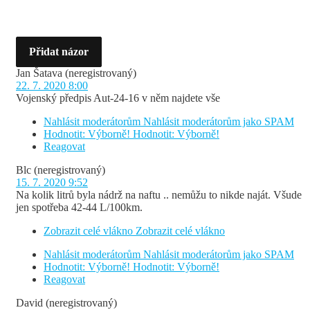
Přidat názor
Jan Šatava
(neregistrovaný)
22. 7. 2020 8:00
Vojenský předpis Aut-24-16 v něm najdete vše
Nahlásit moderátorům
Nahlásit moderátorům jako SPAM
Hodnotit: Výborně!
Hodnotit: Výborně!
Reagovat
Blc
(neregistrovaný)
15. 7. 2020 9:52
Na kolik litrů byla nádrž na naftu .. nemůžu to nikde naját. Všude
jen spotřeba 42-44 L/100km.
Zobrazit celé vlákno
Zobrazit celé vlákno
Nahlásit moderátorům
Nahlásit moderátorům jako SPAM
Hodnotit: Výborně!
Hodnotit: Výborně!
Reagovat
David
(neregistrovaný)