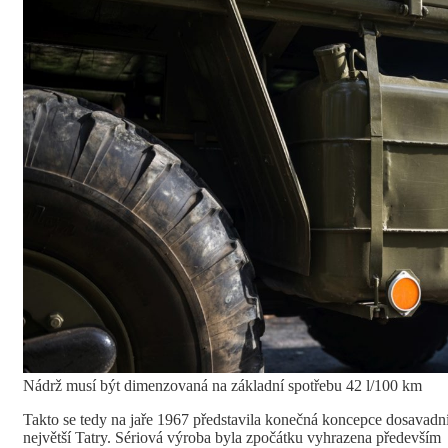
Nádrž musí být dimenzovaná na základní spotřebu 42 l/100 km
Takto se tedy na jaře 1967 představila konečná koncepce dosavadn
největší Tatry. Sériová výroba byla zpočátku vyhrazena především