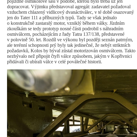
pojízdné osmikolové šasi v podobě, kterou bylo třeba už jen
dopracovat. Výjimku představoval agregát: zadavatel požadoval
vzduchem chlazený vidlicový dvanáctiválec, v té době osazovaný
jen do Tater 111 a příbuzných typů. Tady se však jednalo
o konstrukčně zastaralý motor, vzniklý během války. Jízdním
zkouškám se tedy prototyp nosné části podrobil s náhradním
osmiválcem, pocházejícím z řady Tatra 137/138, představené
v polovině 50. let. Rozdíl ve výkonu byl později seznán patrným,
ale terénní schopnosti prý byly tak jedinečné, že nebýt striktních
požadavků, Kolos by býval zůstal motorizován osmiválcem. Takto
nezbývalo než připojit čtyři válce způsobem, jakým v Kopřivnici
přidávali či ubírali válce v celé poválečné historii.