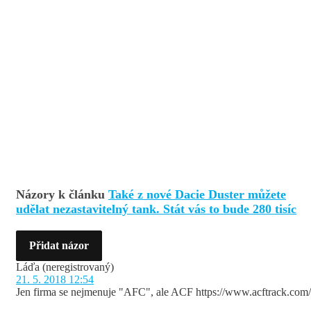
Názory k článku
Také z nové Dacie Duster můžete
udělat nezastavitelný tank. Stát vás to bude 280 tisíc
Přidat názor
Láďa
(neregistrovaný)
21. 5. 2018 12:54
Jen firma se nejmenuje "AFC", ale ACF https://www.acftrack.com/