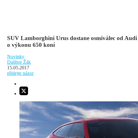
SUV Lamborghini Urus dostane osmiválec od Audi
o výkonu 650 koní
Novinky
Dalibor Žák
15.05.2017
přidejte názor