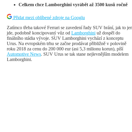
Celkem chce Lamborghini vyrábět až 3500 kusů ročně
Přidat mezi oblíbené zdroje na Googlu
Zatímco třeba takové Ferrari se zavedení řady SUV brání, jak to je
jde, podobně koncipovaný vůz od
Lamborghini
už dospěl do
finálního stádia vývoje. SUV Lamborghini vychází z konceptu
Urus. Na evropském trhu se začne prodávat přibližně v polovině
roku 2018 za cenu do 200 000 eur (asi 5,3 milionu korun), píší
Automotive News
. SUV Urus se tak stane nejlevnějším modelem
Lamborghini.