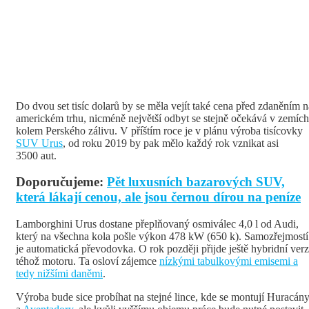
Do dvou set tisíc dolarů by se měla vejít také cena před zdaněním n
americkém trhu, nicméně největší odbyt se stejně očekává v zemích
kolem Perského zálivu. V příštím roce je v plánu výroba tisícovky
SUV Urus
, od roku 2019 by pak mělo každý rok vznikat asi
3500 aut.
Doporučujeme:
Pět luxusních bazarových SUV,
která lákají cenou, ale jsou černou dírou na peníze
Lamborghini Urus dostane přeplňovaný osmiválec 4,0 l od Audi,
který na všechna kola pošle výkon 478 kW (650 k). Samozřejmostí
je automatická převodovka. O rok později přijde ještě hybridní ver
téhož motoru. Ta osloví zájemce
nízkými tabulkovými emisemi a
tedy nižšími daněmi
.
Výroba bude sice probíhat na stejné lince, kde se montují Huracán