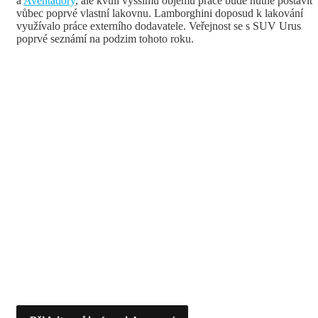
a
Aventadory
, ale kvůli vyššímu objemu práce bude nutné postavit
vůbec poprvé vlastní lakovnu. Lamborghini doposud k lakování
využívalo práce externího dodavatele. Veřejnost se s SUV Urus
poprvé seznámí na podzim tohoto roku.