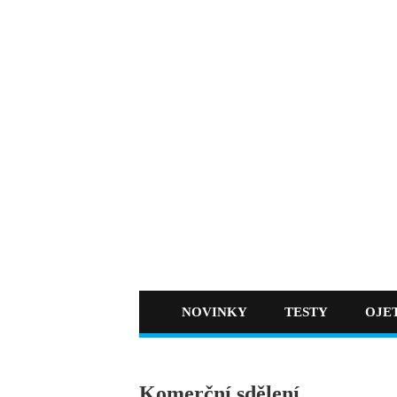
NOVINKY
TESTY
OJE
Komerční sdělení