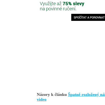
Názory k článku
Špatně rozložený nák
video