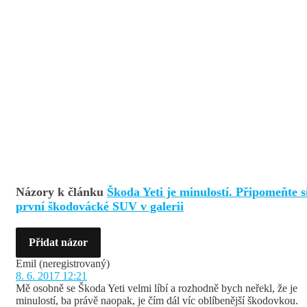
Názory k článku
Škoda Yeti je minulostí. Připomeňte s
první škodovácké SUV v galerii
Přidat názor
Emil
(neregistrovaný)
8. 6. 2017 12:21
Mě osobně se Škoda Yeti velmi líbí a rozhodně bych neřekl, že je
minulostí, ba právě naopak, je čím dál víc oblíbenější škodovkou.