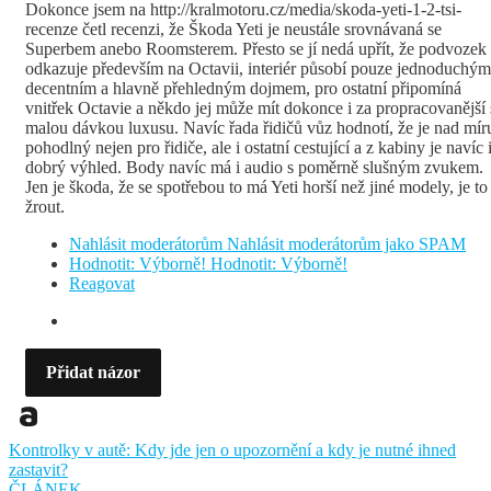
Dokonce jsem na http://kralmotoru.cz/media/skoda-yeti-1-2-tsi-
recenze četl recenzi, že Škoda Yeti je neustále srovnávaná se
Superbem anebo Roomsterem. Přesto se jí nedá upřít, že podvozek
odkazuje především na Octavii, interiér působí pouze jednoduchým
decentním a hlavně přehledným dojmem, pro ostatní připomíná
vnitřek Octavie a někdo jej může mít dokonce i za propracovanější 
malou dávkou luxusu. Navíc řada řidičů vůz hodnotí, že je nad mír
pohodlný nejen pro řidiče, ale i ostatní cestující a z kabiny je navíc 
dobrý výhled. Body navíc má i audio s poměrně slušným zvukem.
Jen je škoda, že se spotřebou to má Yeti horší než jiné modely, je to
žrout.
Nahlásit moderátorům
Nahlásit moderátorům jako SPAM
Hodnotit: Výborně!
Hodnotit: Výborně!
Reagovat
Přidat názor
Kontrolky v autě: Kdy jde jen o upozornění a kdy je nutné ihned
zastavit?
ČLÁNEK