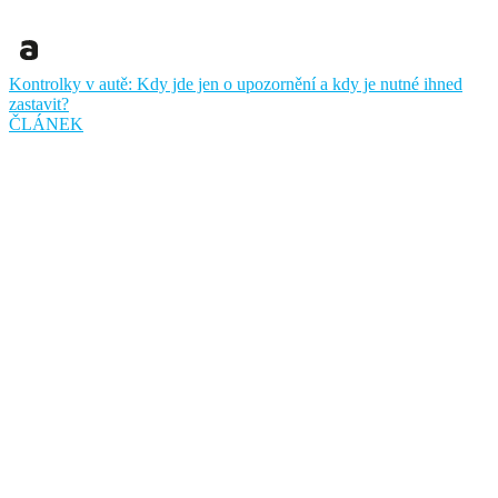
Kontrolky v autě: Kdy jde jen o upozornění a kdy je nutné ihned
zastavit?
ČLÁNEK