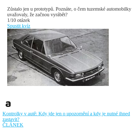
Zůstalo jen u prototypů. Poznáte, o čem tuzemské automobilky
uvažovaly, že začnou vyrábět?
1/10 otázek
Spustit kvíz
Kontrolky v autě: Kdy jde jen o upozornění a kdy je nutné ihned
zastavit?
ČLÁNEK