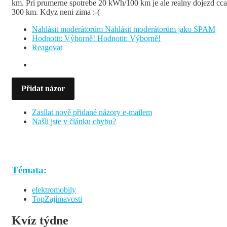
km. Pri prumerne spotrebe 20 kWh/100 km je ale realny dojezd cca
300 km. Kdyz neni zima :-(
Nahlásit moderátorům
Nahlásit moderátorům jako SPAM
Hodnotit: Výborně!
Hodnotit: Výborně!
Reagovat
Přidat názor
Zasílat nově přidané názory e-mailem
Našli jste v článku chybu?
Témata:
elektromobily
TopZajímavosti
Kvíz týdne