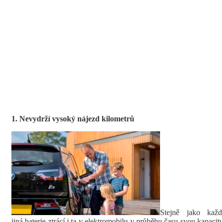
1. Nevydrží vysoký nájezd kilometrů
Stejně jako každ
jiná baterie ztrácí i ta v elektromobilu v průběhu času svou kapacit