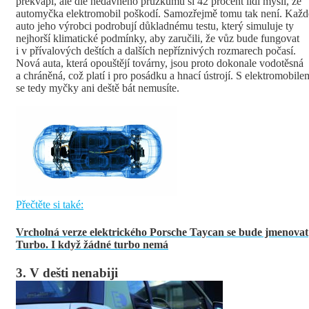
překvapí, ale dle nedávného průzkumu si 42 procent lidí myslí, že
automyčka elektromobil poškodí. Samozřejmě tomu tak není. Každ
auto jeho výrobci podrobují důkladnému testu, který simuluje ty
nejhorší klimatické podmínky, aby zaručili, že vůz bude fungovat
i v přívalových deštích a dalších nepříznivých rozmarech počasí.
Nová auta, která opouštějí továrny, jsou proto dokonale vodotěsná
a chráněná, což platí i pro posádku a hnací ústrojí. S elektromobile
se tedy myčky ani deště bát nemusíte.
Přečtěte si také:
Vrcholná verze elektrického Porsche Taycan se bude jmenovat
Turbo. I když žádné turbo nemá
3. V dešti nenabiji