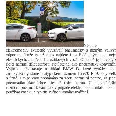
Některé
elektromobily skutečně využívají pneumatiky s nízkým valivý
odporem. Jenže ty už dnes najdete i na řadě jiných aut, neje
elektrických, ale třeba i u užitkových vozů. Ohledně jejich ceny 
řidiči nemusí dělat starosti, stojí stejně jako pneumatiky konvenčn
Výjimku představuje například BMW i3, které využívá obut
značky Bridgestone o atypickém rozměru 155/70 R19, tedy velk
a úzké. I to je však prodáváno za zcela normální peníze, za jed
pneumatiku dáte lehce přes tři tisíce korun. U nejtypičtější
rozměrů pneumatik vám pak v případě elektromobilu nikdo nebrá
používat značku a typ dle svého vlastního uvážení.