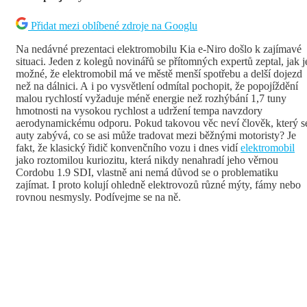
Přidat mezi oblíbené zdroje na Googlu
Na nedávné prezentaci elektromobilu Kia e-Niro došlo k zajímavé
situaci. Jeden z kolegů novinářů se přítomných expertů zeptal, jak j
možné, že elektromobil má ve městě menší spotřebu a delší dojezd
než na dálnici. A i po vysvětlení odmítal pochopit, že popojíždění
malou rychlostí vyžaduje méně energie než rozhýbání 1,7 tuny
hmotnosti na vysokou rychlost a udržení tempa navzdory
aerodynamickému odporu. Pokud takovou věc neví člověk, který s
auty zabývá, co se asi může tradovat mezi běžnými motoristy? Je
fakt, že klasický řidič konvenčního vozu i dnes vidí
elektromobil
jako roztomilou kuriozitu, která nikdy nenahradí jeho věrnou
Cordobu 1.9 SDI, vlastně ani nemá důvod se o problematiku
zajímat. I proto kolují ohledně elektrovozů různé mýty, fámy nebo
rovnou nesmysly. Podívejme se na ně.