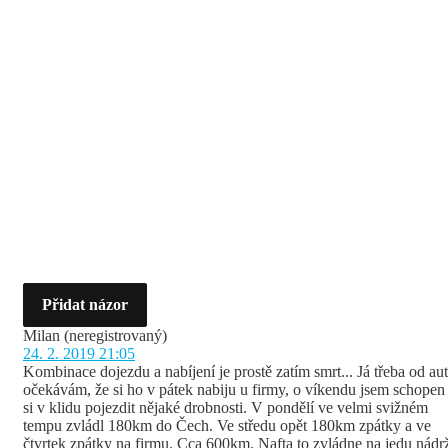
Přidat názor
Milan
(neregistrovaný)
24. 2. 2019 21:05
Kombinace dojezdu a nabíjení je prostě zatím smrt... Já třeba od au
očekávám, že si ho v pátek nabiju u firmy, o víkendu jsem schopen
si v klidu pojezdit nějaké drobnosti. V pondělí ve velmi svižném
tempu zvládl 180km do Čech. Ve středu opět 180km zpátky a ve
čtvrtek zpátky na firmu. Cca 600km. Nafta to zvládne na jedu nádr