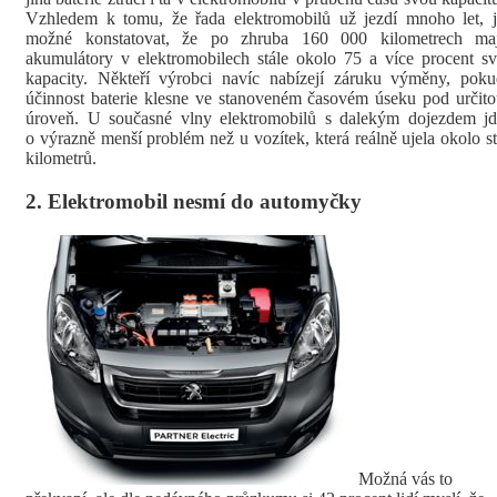
Vzhledem k tomu, že řada elektromobilů už jezdí mnoho let, j
možné konstatovat, že po zhruba 160 000 kilometrech maj
akumulátory v elektromobilech stále okolo 75 a více procent s
kapacity. Někteří výrobci navíc nabízejí záruku výměny, poku
účinnost baterie klesne ve stanoveném časovém úseku pod určit
úroveň. U současné vlny elektromobilů s dalekým dojezdem jd
o výrazně menší problém než u vozítek, která reálně ujela okolo s
kilometrů.
2. Elektromobil nesmí do automyčky
Možná vás to