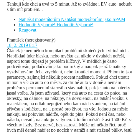
Tankuji kde chci a trvá to 5 minut. Až to zvládne i EV auto, nebud
s tím mít problém...
Nahlásit moderátorům
Nahlásit moderátorům jako SPAM
Hodnotit: Výborně!
Hodnotit: Výborně!
Reagovat
František
(neregistrovaný)
18. 2. 2019 8:17
Článek je neumělou kompilací problémů skutečných i virtuálních.
Například úder blesku, nebo myčku asi nikdo v úvahách neřeší,
naproti tomu dojezd je problém klíčový. V médiích je často
podceňován, potlačován jako podružný a naopak je až fanaticky
vyzdvihováno třeba zrychlení, nebo kroutící moment. Přitom to jso
parametry, zajímající několik procent nadšenců. Pokud chci utratit
milion a víc za auto do města, za druhé auto v domě a nemám
problém s permanentní starostí o stav nabití, pak je auto na baterky
jasná volba. Já jsem uživatel, který má auto na cestu do práce, na
okresky, na dálnice, na nákupy, na dovolenou, na tahání vozíku s
materiálem, na odtah nepojízdného kamaráda s autem, na tahání
přívěsu s lodičkou, na... prostě pro život, na vše. Jednou za měsíc
tankuju asi polovinu nádrže, opět do plna. Pokud není čas, nebo
nálada, nevadí, natankuju za týden. Utratím měsíčně asi 1500 Kč z
všechny jízdy. Bez nervů, bez starostí. Může mi někdo říct, proč
bych měl denně nabíjet po nocích v garáži a mít stažené půlky, jestl