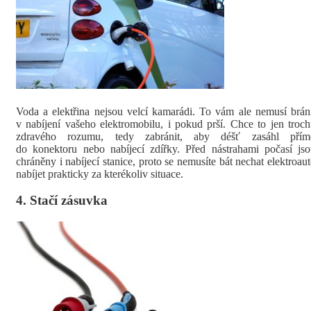
Voda a elektřina nejsou velcí kamarádi. To vám ale nemusí brán
v nabíjení vašeho elektromobilu, i pokud prší. Chce to jen troc
zdravého rozumu, tedy zabránit, aby déšť zasáhl přím
do konektoru nebo nabíjecí zdířky. Před nástrahami počasí js
chráněny i nabíjecí stanice, proto se nemusíte bát nechat elektroau
nabíjet prakticky za kterékoliv situace.
4. Stačí zásuvka