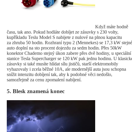
Když máte hodně
času, tak ano. Pokud hodláte dobíjet ze zásuvky s 230 volty,
kupříkladu Teslu Model S nabijete z nulové na plnou kapacitu
za zhruba 50 hodin. Rozhraní typu 2 (Mennekes) se 17,3 kW stejn
auto doplní na sto procent dojezdu za sedm hodin. Přes 50kW
konektor Chademo stejný úkon zabere přes dvě hodiny, u speciální
stanice Tesla Supercharger se 120 kW pak jednu hodinu. U klasick
zásuvky si také musíte hlídat sílu jističů, starší elektromobily
vyhazovaly i zcela běžné 10A, ale modernější auta jsou schopna
snížit intenzitu dobíjení tak, aby k podobné věci nedošlo,
samozřejmě za cenu zpomalení nabíjení.
5. Blesk znamená konec