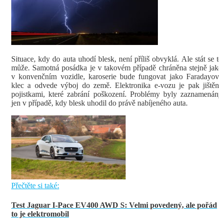
Situace, kdy do auta uhodí blesk, není příliš obvyklá. Ale stát se 
může. Samotná posádka je v takovém případě chráněna stejně ja
v konvenčním vozidle, karoserie bude fungovat jako Faradayov
klec a odvede výboj do země. Elektronika e-vozu je pak jiště
pojistkami, které zabrání poškození. Problémy byly zaznamená
jen v případě, kdy blesk uhodil do právě nabíjeného auta.
Přečtěte si také:
Test Jaguar I-Pace EV400 AWD S: Velmi povedený, ale pořád
to je elektromobil