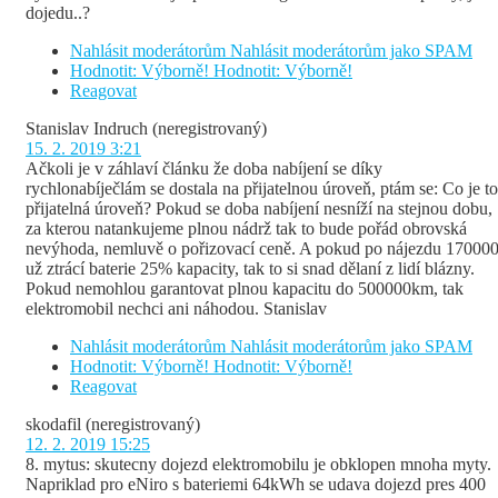
dojedu..?
Nahlásit moderátorům
Nahlásit moderátorům jako SPAM
Hodnotit: Výborně!
Hodnotit: Výborně!
Reagovat
Stanislav Indruch
(neregistrovaný)
15. 2. 2019 3:21
Ačkoli je v záhlaví článku že doba nabíjení se díky
rychlonabíječlám se dostala na přijatelnou úroveň, ptám se: Co je to
přijatelná úroveň? Pokud se doba nabíjení nesníží na stejnou dobu,
za kterou natankujeme plnou nádrž tak to bude pořád obrovská
nevýhoda, nemluvě o pořizovací ceně. A pokud po nájezdu 17000
už ztrácí baterie 25% kapacity, tak to si snad dělaní z lidí blázny.
Pokud nemohlou garantovat plnou kapacitu do 500000km, tak
elektromobil nechci ani náhodou. Stanislav
Nahlásit moderátorům
Nahlásit moderátorům jako SPAM
Hodnotit: Výborně!
Hodnotit: Výborně!
Reagovat
skodafil
(neregistrovaný)
12. 2. 2019 15:25
8. mytus: skutecny dojezd elektromobilu je obklopen mnoha myty.
Napriklad pro eNiro s bateriemi 64kWh se udava dojezd pres 400