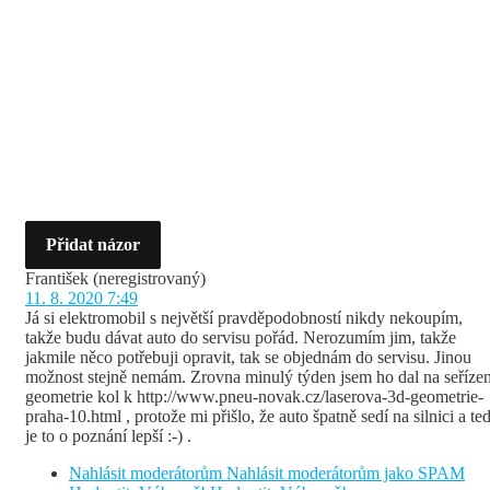
Přidat názor
František
(neregistrovaný)
11. 8. 2020 7:49
Já si elektromobil s největší pravděpodobností nikdy nekoupím,
takže budu dávat auto do servisu pořád. Nerozumím jim, takže
jakmile něco potřebuji opravit, tak se objednám do servisu. Jinou
možnost stejně nemám. Zrovna minulý týden jsem ho dal na seřízen
geometrie kol k http://www.pneu-novak.cz/laserova-3d-geometrie-
praha-10.html , protože mi přišlo, že auto špatně sedí na silnici a te
je to o poznání lepší :-) .
Nahlásit moderátorům
Nahlásit moderátorům jako SPAM