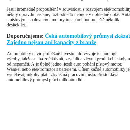
Jestli hromadné propouštění v souvislosti s rozvojem elektromobilit
někdy opravdu nastane, rozhodně to nebude v dohledné době. Aut
s pístovými spalovacími motory tu s námi budou ještě několik
desítek let.
Doporučujeme:
Čeká automobilový průmysl zkáza
Zajedno nejsou ani kapacity z branže
Automobilky navíc průběžně investují do vývoje technologií
výroby, takže snaha zefektivnit, zrychlit a zlevnit produkci je tady 
od nepaměti. A je úplně jedno, jestli auto pohání pístový motor,
Wankel nebo elektromotor s bateriemi. Cílem každé automobilky je
vydělávat, nikoliv platit zbytečná pracovní místa. Přesto dává
automobilový průmysl práci milionům lidí.