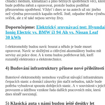
chladící médium, klimatizaci a plno běžných spotřebních věcí, kter
bude potřeba měnit a opravovat, protože budou podléhat
přirozenému opotřebení. Vždyť i dnes se na autech už nic jiného
než výměna provozních kapalin neřeší. Jistě, odpadne třeba výměn
svíček, ale z té také nejsou servisy živy.
Doporučujeme:
Elektrický srovnávací test: Hyunda
Ioniq Electric vs. BMW i3 94 Ah vs. Nissan Leaf
30 kWh
I elektromobily budou navíc bourat a někdo je bude muset
opravovat. Navíc se složitými a citlivými akumulátory budou mít
servisy asi práce dost. A k tomu budou potřebovat lidi, kteří
rozumějí elektronice a elektrotechnice.
4) Budování infrastruktury přinese nové příležitosti
Bateriové elektromobily nemohou využívat stávající infrastrukturu
čerpacích stanic a domácí zásuvky jim stačit nebudou, takže bude
potřeba vybudovat spoustu dobíjecích stanic. A v souvislosti s jejic
provozem a údržbou vznikne řada dalších pracovních míst, která
dnes téměř neexistují.
5) Klasická auta s námi budou ještě desítky let