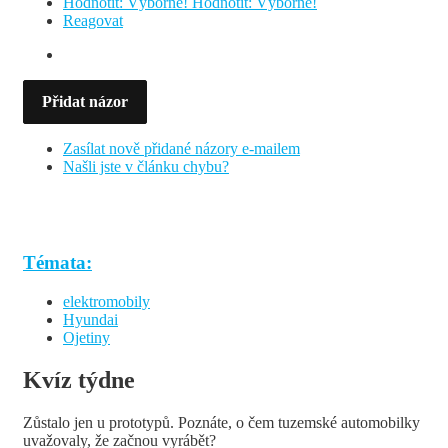
Hodnotit: Výborně!
Hodnotit: Výborně!
Reagovat
Přidat názor
Zasílat nově přidané názory e-mailem
Našli jste v článku chybu?
Témata:
elektromobily
Hyundai
Ojetiny
Kvíz týdne
Zůstalo jen u prototypů. Poznáte, o čem tuzemské automobilky
uvažovaly, že začnou vyrábět?