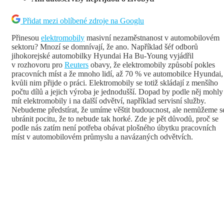
Přidat mezi oblíbené zdroje na Googlu
Přinesou
elektromobily
masivní nezaměstnanost v automobilovém
sektoru? Mnozí se domnívají, že ano. Například šéf odborů
jihokorejské automobilky Hyundai
Ha Bu-Young
vyjádřil
v rozhovoru pro
Reuters
obavy, že elektromobily způsobí pokles
pracovních míst a že mnoho lidí, až 70 % ve automobilce Hyundai,
kvůli nim přijde o práci. Elektromobily se totiž skládají z menšího
počtu dílů a jejich výroba je jednodušší. Dopad by podle něj mohly
mít elektromobily i na další odvětví, například servisní služby.
Nebudeme předstírat, že umíme věštit budoucnost, ale nemůžeme s
ubránit pocitu, že to nebude tak horké. Zde je pět důvodů, proč se
podle nás zatím není potřeba obávat plošného úbytku pracovních
míst v automobilovém průmyslu a navázaných odvětvích.