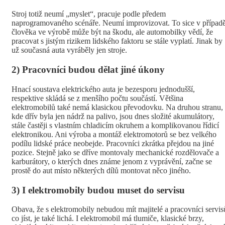
Stroj totiž neumí „myslet“, pracuje podle předem
naprogramovaného scénáře. Neumí improvizovat. To sice v případ
člověka ve výrobě může být na škodu, ale automobilky vědí, že
pracovat s jistým rizikem lidského faktoru se stále vyplatí. Jinak by
už současná auta vyráběly jen stroje.
2) Pracovníci budou dělat jiné úkony
Hnací soustava elektrického auta je bezesporu jednodušší,
respektive skládá se z menšího počtu součástí. Většina
elektromobilů také nemá klasickou převodovku. Na druhou stranu,
kde dřív byla jen nádrž na palivo, jsou dnes složité akumulátory,
stále častěji s vlastním chladicím okruhem a komplikovanou řídicí
elektronikou. Ani výroba a montáž elektromotorů se bez velkého
podílu lidské práce neobejde. Pracovníci zkrátka přejdou na jiné
pozice. Stejně jako se dříve montovaly mechanické rozdělovače a
karburátory, o kterých dnes známe jenom z vyprávění, začne se
prostě do aut místo některých dílů montovat něco jiného.
3) I elektromobily budou muset do servisu
Obava, že s elektromobily nebudou mít majitelé a pracovníci servis
co jíst, je také lichá. I elektromobil má tlumiče, klasické brzy,