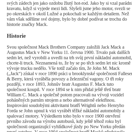
svých zádech jen jako ozdobu žlutý hot-rod. Jako by si vzal parádn
kravatu, když si vyjede mezi lidi. Slyšeli jsme jeho motor, svezli se
po okreskách v okolí Lužné a pokochali se každým detailem. Než
vám však sdělíme své dojmy, bylo by dobré podívat se trochu do
historie značky Mack.
Historie
Svou společnost Mack Brothers Company založili Jack Mack a
Augustus Mack v New Yorku 11. června 1900. Trvalo pak dalších
sedm let, než vyrobili a uvedli na trh svůj první nákladní automobil,
chcete-li truck. Neznamená to, že by se po těch sedm let nic kromě
vývoje trucku nedělo. Vše totiž začalo tím, že John M. Mack
(„Jack“) získal v roce 1890 práci u brooklynské společnosti Fallese
& Berry, která vyráběla povozy a železniční vagony. O tři roky
později, v roce 1893, Johnův bratr Augustus F. Mack tuto
společnost koupil. V roce 1894 se k nim přidal ještě třetí bratr
William C. Mack a společně potom pracovali na vývoji vozidel
poháněných parním strojem a nebo alternativně elektřinou.
Inspirováni soudobými aktivitami bratří Wrightů nebo Henryho
Forda se John upnul k vizi vyrábět těžké nákladní automobily a
spalovací motory. Výsledkem toho bylo v roce 1900 otevření
prvního závodu na výrobu autobusů, kdy ještě téhož roku byl
společnosti organizující vyhlídkové jízdy po New Yorku předán
první autobus. V roce 1904 společnost bratří Macků představila