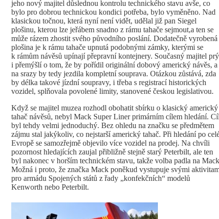
jeho nový majitel důslednou kontrolu technického stavu avše, co
bylo pro dobrou technickou kondici potřeba, bylo vyměněno. Nad
klasickou točnou, která nyní není vidět, udělal již pan Siegel
plošinu, kterou lze jeřábem snadno z rámu tahače sejmout,a ten se
může rázem zhostit svého původního poslání. Dodatečně vyrobená
plošina je k rámu tahače upnutá podobnými zámky, kterými se
k rámům návěsů upínají přepravní kontejnery. Současný majitel prý
i přemýšlí o tom, že by pořídil originální dobový americký návěs, a
na srazy by tedy jezdila kompletní souprava. Otázkou zůstává, zda
by délka takové jízdní soupravy, i třeba s registrací historických
vozidel, splňovala povolené limity, stanovené českou legislativou.
Když se majitel muzea rozhodl obohatit sbírku o klasický americký
tahač návěsů, nebyl Mack Super Liner primárním cílem hledání. Cí
byl tehdy velmi jednoduchý. Bez ohledu na značku se předmětem
zájmu stal jakýkoliv, co nejstarší americký tahač. Při hledání po cel
Evropě se samozřejmě objevilo více vozidel na prodej. Na chvíli
pozornost hledajících zaujal přibližně stejně starý Peterbilt, ale ten
byl nakonec v horším technickém stavu, takže volba padla na Mack
Možná i proto, že značka Mack poněkud vystupuje svými aktivitam
pro armádu Spojených států z řady „konfekčních“ modelů
Kenworth nebo Peterbilt.