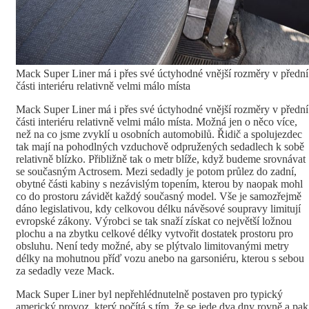
Mack Super Liner má i přes své úctyhodné vnější rozměry v přední
části interiéru relativně velmi málo místa
Mack Super Liner má i přes své úctyhodné vnější rozměry v přední
části interiéru relativně velmi málo místa. Možná jen o něco více,
než na co jsme zvyklí u osobních automobilů. Řidič a spolujezdec
tak mají na pohodlných vzduchově odpružených sedadlech k sobě
relativně blízko. Přibližně tak o metr blíže, když budeme srovnávat
se současným Actrosem. Mezi sedadly je potom průlez do zadní,
obytné části kabiny s nezávislým topením, kterou by naopak mohl
co do prostoru závidět každý současný model. Vše je samozřejmě
dáno legislativou, kdy celkovou délku návěsové soupravy limitují
evropské zákony. Výrobci se tak snaží získat co největší ložnou
plochu a na zbytku celkové délky vytvořit dostatek prostoru pro
obsluhu. Není tedy možné, aby se plýtvalo limitovanými metry
délky na mohutnou příď vozu anebo na garsoniéru, kterou s sebou
za sedadly veze Mack.
Mack Super Liner byl nepřehlédnutelně postaven pro typický
americký provoz, který počítá s tím, že se jede dva dny rovně a pak