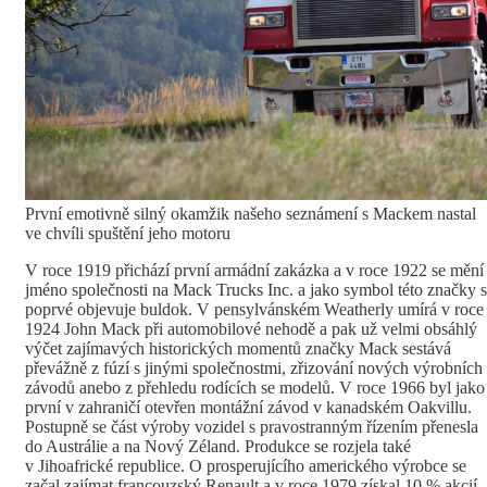
První emotivně silný okamžik našeho seznámení s Mackem nastal
ve chvíli spuštění jeho motoru
V roce 1919 přichází první armádní zakázka a v roce 1922 se mění
jméno společnosti na Mack Trucks Inc. a jako symbol této značky 
poprvé objevuje buldok. V pensylvánském Weatherly umírá v roce
1924 John Mack při automobilové nehodě a pak už velmi obsáhlý
výčet zajímavých historických momentů značky Mack sestává
převážně z fúzí s jinými společnostmi, zřizování nových výrobních
závodů anebo z přehledu rodících se modelů. V roce 1966 byl jako
první v zahraničí otevřen montážní závod v kanadském Oakvillu.
Postupně se část výroby vozidel s pravostranným řízením přenesla
do Austrálie a na Nový Zéland. Produkce se rozjela také
v Jihoafrické republice. O prosperujícího amerického výrobce se
začal zajímat francouzský Renault a v roce 1979 získal 10 % akcií.