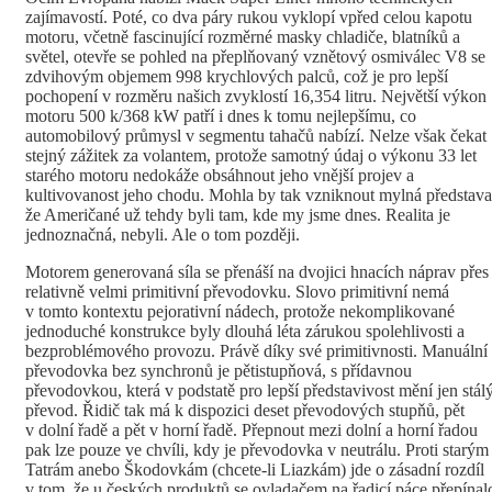
zajímavostí. Poté, co dva páry rukou vyklopí vpřed celou kapotu
motoru, včetně fascinující rozměrné masky chladiče, blatníků a
světel, otevře se pohled na přeplňovaný vznětový osmiválec V8 se
zdvihovým objemem 998 krychlových palců, což je pro lepší
pochopení v rozměru našich zvyklostí 16,354 litru. Největší výkon
motoru 500 k/368 kW patří i dnes k tomu nejlepšímu, co
automobilový průmysl v segmentu tahačů nabízí. Nelze však čekat
stejný zážitek za volantem, protože samotný údaj o výkonu 33 let
starého motoru nedokáže obsáhnout jeho vnější projev a
kultivovanost jeho chodu. Mohla by tak vzniknout mylná představa
že Američané už tehdy byli tam, kde my jsme dnes. Realita je
jednoznačná, nebyli. Ale o tom později.
Motorem generovaná síla se přenáší na dvojici hnacích náprav přes
relativně velmi primitivní převodovku. Slovo primitivní nemá
v tomto kontextu pejorativní nádech, protože nekomplikované
jednoduché konstrukce byly dlouhá léta zárukou spolehlivosti a
bezproblémového provozu. Právě díky své primitivnosti. Manuální
převodovka bez synchronů je pětistupňová, s přídavnou
převodovkou, která v podstatě pro lepší představivost mění jen stál
převod. Řidič tak má k dispozici deset převodových stupňů, pět
v dolní řadě a pět v horní řadě. Přepnout mezi dolní a horní řadou
pak lze pouze ve chvíli, kdy je převodovka v neutrálu. Proti starým
Tatrám anebo Škodovkám (chcete-li Liazkám) jde o zásadní rozdíl
v tom, že u českých produktů se ovladačem na řadicí páce přepínal