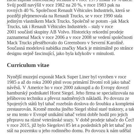
Svůj podíl navýšil v roce 1982 na 20 %, v roce 1983 pak na
rovných 40 %. Společnost Renault Véhicules Industriels, která se
později přejmenovala na Renault Trucks, se v roce 1990 stala
jediným vlastníkem Mack Trucks. Společně se potom –jak Mack
Trucks, tak i Renault Véhicules Industriels – staly v roce
2001 součástí skupiny AB Volvo. Historicky rekordní prodeje
zaznamenal Mack v roce 2006 a v roce 2008 se vedení společnosti
Mack Trucks přestěhovalo do Greensboro v Severní Karolíně.
Současná modelová nabídka značky Mack je minimálně po stránce
designu stejně fascinující, jako byla kdykoliv v minulosti.
Curriculum vitae
Nynější muzejní exponát Mack Super Liner byl vyroben v roce
1985 a až do roku 2000 plnil svou primární životní roli jako tahač
návěsů. V Americe ho v roce 2000 zakoupil a do Evropy dovezl
hamburský podnikatel Horst Siegel. Jeho firma se specializovala na
jeřábovou techniku a převoz nadměrných nákladů. Po dovozu ze
Spojených států byl tahač rozebrán doslova do šroubku a kompletn
zrestaurován. Kromě mnoha jiného Siegel sbíral staré traktory, a ta
se mu tento v Evropě unikátní tahač velmi dobře hodil pro jejich
přepravu na různé veteránské srazy. V době prodeje tahače do Čec
v roce 2015, již bylo Siegelovi 85 let a posledních pět let tahač jen
stál na pozemku u jeho rodinného domu. Po dovozu k nám udělal