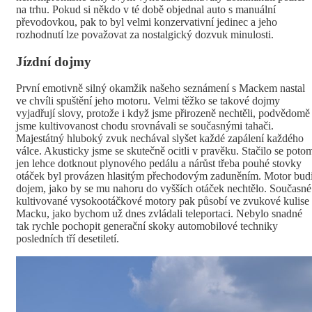
na trhu. Pokud si někdo v té době objednal auto s manuální
převodovkou, pak to byl velmi konzervativní jedinec a jeho
rozhodnutí lze považovat za nostalgický dozvuk minulosti.
Jízdní dojmy
První emotivně silný okamžik našeho seznámení s Mackem nastal
ve chvíli spuštění jeho motoru. Velmi těžko se takové dojmy
vyjadřují slovy, protože i když jsme přirozeně nechtěli, podvědomě
jsme kultivovanost chodu srovnávali se současnými tahači.
Majestátný hluboký zvuk nechával slyšet každé zapálení každého
válce. Akusticky jsme se skutečně ocitli v pravěku. Stačilo se poto
jen lehce dotknout plynového pedálu a nárůst třeba pouhé stovky
otáček byl provázen hlasitým přechodovým zaduněním. Motor budi
dojem, jako by se mu nahoru do vyšších otáček nechtělo. Současné
kultivované vysokootáčkové motory pak působí ve zvukové kulise
Macku, jako bychom už dnes zvládali teleportaci. Nebylo snadné
tak rychle pochopit generační skoky automobilové techniky
posledních tří desetiletí.