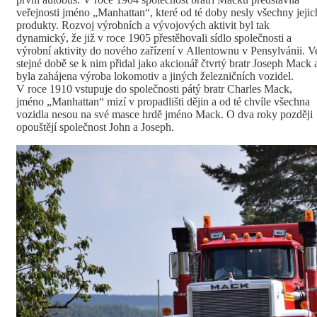
veřejnosti jméno „Manhattan“, které od té doby nesly všechny jejic
produkty. Rozvoj výrobních a vývojových aktivit byl tak
dynamický, že již v roce 1905 přestěhovali sídlo společnosti a
výrobní aktivity do nového zařízení v Allentownu v Pensylvánii. V
stejné době se k nim přidal jako akcionář čtvrtý bratr Joseph Mack 
byla zahájena výroba lokomotiv a jiných železničních vozidel.
V roce 1910 vstupuje do společnosti pátý bratr Charles Mack,
jméno „Manhattan“ mizí v propadlišti dějin a od té chvíle všechna
vozidla nesou na své masce hrdě jméno Mack. O dva roky později
opouštějí společnost John a Joseph.