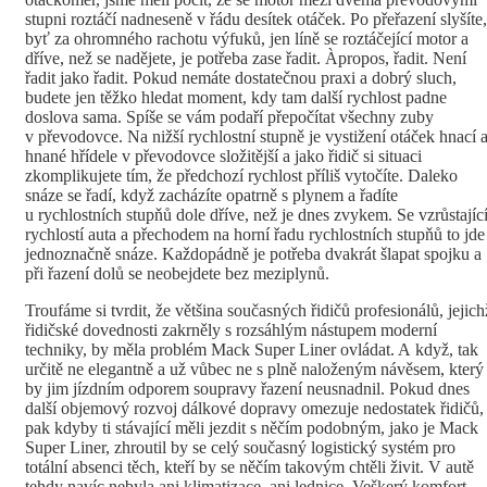
stupni roztáčí nadneseně v řádu desítek otáček. Po přeřazení slyšíte,
byť za ohromného rachotu výfuků, jen líně se roztáčející motor a
dříve, než se nadějete, je potřeba zase řadit. Àpropos, řadit. Není
řadit jako řadit. Pokud nemáte dostatečnou praxi a dobrý sluch,
budete jen těžko hledat moment, kdy tam další rychlost padne
doslova sama. Spíše se vám podaří přepočítat všechny zuby
v převodovce. Na nižší rychlostní stupně je vystižení otáček hnací 
hnané hřídele v převodovce složitější a jako řidič si situaci
zkomplikujete tím, že předchozí rychlost příliš vytočíte. Daleko
snáze se řadí, když zacházíte opatrně s plynem a řadíte
u rychlostních stupňů dole dříve, než je dnes zvykem. Se vzrůstajíc
rychlostí auta a přechodem na horní řadu rychlostních stupňů to jde
jednoznačně snáze. Každopádně je potřeba dvakrát šlapat spojku a
při řazení dolů se neobejdete bez meziplynů.
Troufáme si tvrdit, že většina současných řidičů profesionálů, jejich
řidičské dovednosti zakrněly s rozsáhlým nástupem moderní
techniky, by měla problém Mack Super Liner ovládat. A když, tak
určitě ne elegantně a už vůbec ne s plně naloženým návěsem, který
by jim jízdním odporem soupravy řazení neusnadnil. Pokud dnes
další objemový rozvoj dálkové dopravy omezuje nedostatek řidičů,
pak kdyby ti stávající měli jezdit s něčím podobným, jako je Mack
Super Liner, zhroutil by se celý současný logistický systém pro
totální absenci těch, kteří by se něčím takovým chtěli živit. V autě
tehdy navíc nebyla ani klimatizace, ani lednice. Veškerý komfort