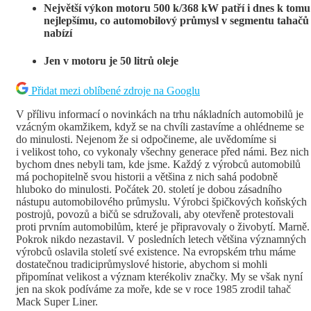
Největší výkon motoru 500 k/368 kW patří i dnes k tomu
nejlepšímu, co automobilový průmysl v segmentu tahačů
nabízí
Jen v motoru je 50 litrů oleje
Přidat mezi oblíbené zdroje na Googlu
V přílivu informací o novinkách na trhu nákladních automobilů je
vzácným okamžikem, když se na chvíli zastavíme a ohlédneme se
do minulosti. Nejenom že si odpočineme, ale uvědomíme si
i velikost toho, co vykonaly všechny generace před námi. Bez nich
bychom dnes nebyli tam, kde jsme. Každý z výrobců automobilů
má pochopitelně svou historii a většina z nich sahá podobně
hluboko do minulosti. Počátek 20. století je dobou zásadního
nástupu automobilového průmyslu. Výrobci špičkových koňských
postrojů, povozů a bičů se sdružovali, aby otevřeně protestovali
proti prvním automobilům, které je připravovaly o živobytí. Marně.
Pokrok nikdo nezastavil. V posledních letech většina významných
výrobců oslavila století své existence. Na evropském trhu máme
dostatečnou tradiciprůmyslové historie, abychom si mohli
připomínat velikost a význam kterékoliv značky. My se však nyní
jen na skok podíváme za moře, kde se v roce 1985 zrodil tahač
Mack Super Liner.