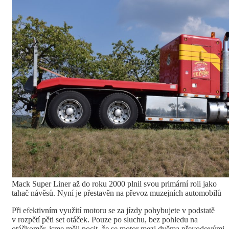
Mack Super Liner až do roku 2000 plnil svou primární roli jako
tahač návěsů. Nyní je přestavěn na převoz muzejních automobilů
Při efektivním využití motoru se za jízdy pohybujete v podstatě
v rozpětí pěti set otáček. Pouze po sluchu, bez pohledu na
otáčkoměr, jsme měli pocit, že se motor mezi dvěma převodovými