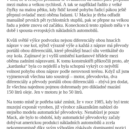
mezi malou a velkou rychlostí. A tak se například řadilo z velké
čtyřky na malou pětku, kdy řidič kromě pohybu řadicí pákou ještě
přepnul ovladač mezi oběma řadami. U Macku je třeba odřadit
manuálně prvních pět rychlostních stupňů, pak se přepne na velkou
řadu a jedete znovu od začátku. Koneckonců tento způsob měla v t
době i spousta evropských nákladních automobilů.
Kvůli světlé výšce podvozku nejsou diferenciály obou hnacích
náprav v ose kol, nýbrž výrazně výše a každá z náprav má převody
portálů obou diferenciálů, které přenášejí hnací sílu vertikálně do
osy kola. Zajímavé je i vyšší umístění kardanové hřídele mezi
oběma zadními nápravami. K tomu konstruktéři přikročili proto, ab
„kardanka“ byla co nejdelší a byla schopná vykrýt co největší
volnost pohybu obou náprav podle nerovnosti terénu. Když už jsm
vyjmenovali všechna tato soustrojí – motor, převodovku, dva
diferenciály a převody portálů obou diferenciálů – zbývá jen dodat,
že všechna najednou pojmou dohromady pro důkladné mazání
150 litrů oleje. Jen v motoru je ho 50 litrů.
Na tomto místě je potřeba také zmínit, že v roce 1985, kdy byl tent
muzejní exponát vyroben, již výrobce zákazníkům nabízel do
stejného modelu automatické převodovky. Nenabízel je pouze
Mack, ale bylo to období, kdy automatické převodovky začaly
dobývat americkou produkci nákladních automobilů a zcela
nekompromisně díky svým výhodám získávaly dominantní pozici