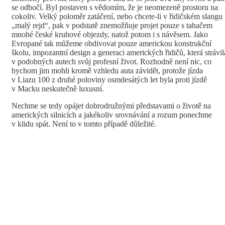
se odbočí. Byl postaven s vědomím, že je neomezeně prostoru na
cokoliv. Velký poloměr zatáčení, nebo chcete-li v řidičském slangu
„malý rejd“, pak v podstatě znemožňuje projet pouze s tahačem
mnohé české kruhové objezdy, natož potom i s návěsem. Jako
Evropané tak můžeme obdivovat pouze americkou konstrukční
školu, impozantní design a generaci amerických řidičů, která strávil
v podobných autech svůj profesní život. Rozhodně není nic, co
bychom jim mohli kromě vzhledu auta závidět, protože jízda
v Liazu 100 z druhé poloviny osmdesátých let byla proti jízdě
v Macku neskutečně luxusní.
Nechme se tedy opájet dobrodružnými představami o životě na
amerických silnicích a jakékoliv srovnávání a rozum ponechme
v klidu spát. Není to v tomto případě důležité.