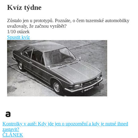
Kvíz týdne
Zůstalo jen u prototypů. Poznáte, o čem tuzemské automobilky
uvažovaly, že začnou vyrábět?
1/10 otázek
Spustit kvíz
Kontrolky v autě: Kdy jde jen o upozornění a kdy je nutné ihned
zastavit?
ČLÁNEK