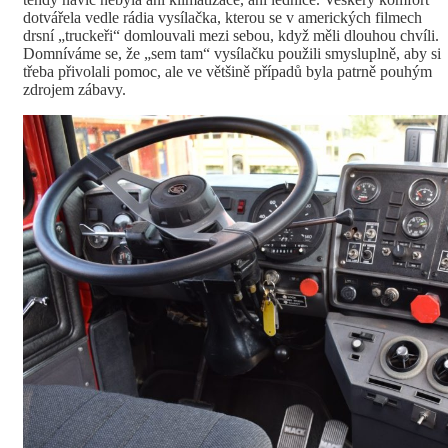
dotvářela vedle rádia vysílačka, kterou se v amerických filmech
drsní „truckeři“ domlouvali mezi sebou, když měli dlouhou chvíli.
Domníváme se, že „sem tam“ vysílačku použili smysluplně, aby si
třeba přivolali pomoc, ale ve většině případů byla patrně pouhým
zdrojem zábavy.