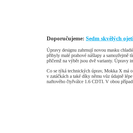
Doporučujeme:
Sedm skvělých oje
Úpravy designu zahrnují novou masku chladič
přibyly malé prahové nášlapy a samozřejmě tí
přičemž na výběr jsou dvě varianty. Úpravy in
Co se týká technických úprav, Mokka X má o tř
v zatáčkách a také díky němu vůz údajně lépe 
naftového čtyřválce 1.6 CDTI. V obou případ