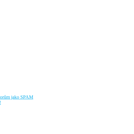
átorům jako SPAM
!