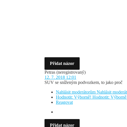
Přidat názor
Petras
(neregistrovaný)
12. 7. 2018 12:01
SUV se sníženým podvozkem, to jako proč
Nahlásit moderátorům
Nahlásit moder
Hodnotit: Výborně!
Hodnotit: Výborně
Reagovat
Přidat názor