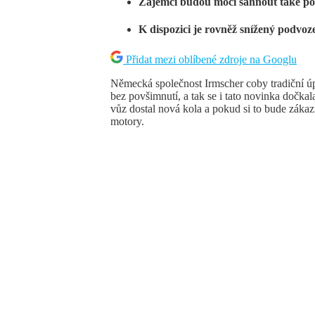
Zájemci budou moci sáhnout také p
K dispozici je rovněž snížený podvoz
Přidat mezi oblíbené zdroje na Googlu
Německá společnost Irmscher coby tradiční 
bez povšimnutí, a tak se i tato novinka dočkal
vůz dostal nová kola a pokud si to bude zákaz
motory.