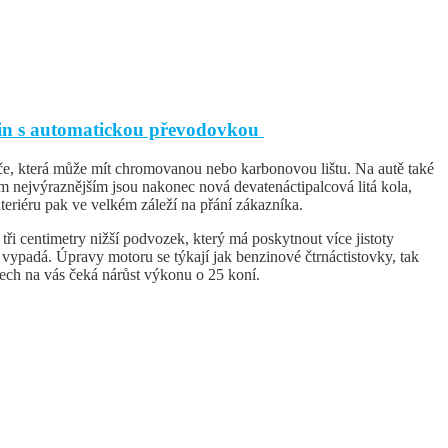
tin s automatickou převodovkou
e, která může mít chromovanou nebo karbonovou lištu. Na autě také
m nejvýraznějším jsou nakonec nová devatenáctipalcová litá kola,
teriéru pak ve velkém záleží na přání zákazníka.
i centimetry nižší podvozek, který má poskytnout více jistoty
vypadá. Úpravy motoru se týkají jak benzinové čtrnáctistovky, tak
ech na vás čeká nárůst výkonu o 25 koní.