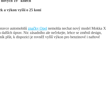
o nových 19" kolech
ek a výkon vyšší o 25 koní
úpravce automobilů
značky Opel
nemohla nechat nový model Mokka X
a dalších úprav. Nic zásadního ale nečekejte, lehce se změnil design,
ník přát, k dispozici je rovněž vyšší výkon pro benzinové i naftové