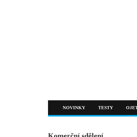
NOVINKY
TESTY
OJE
Komerční sdělení