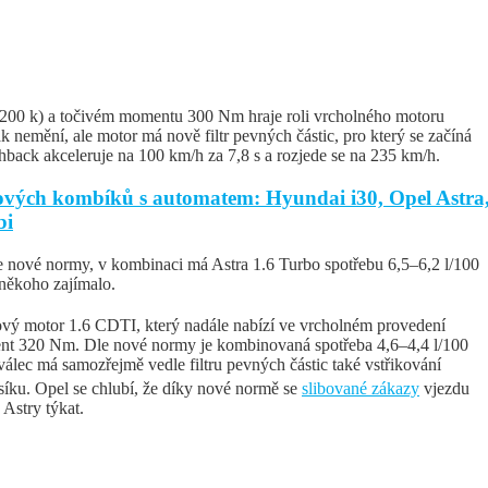
(200 k) a točivém momentu 300 Nm hraje roli vrcholného motoru
k nemění, ale motor má nově filtr pevných částic, pro který se začíná
back akceleruje na 100 km/h za 7,8 s a rozjede se na 235 km/h.
tových kombíků s automatem: Hyundai i30, Opel Astra
bi
le nové normy, v kombinaci má Astra 1.6 Turbo spotřebu 6,5–6,2 l/100
 někoho zajímalo.
vý motor 1.6 CDTI, který nadále nabízí ve vrcholném provedení
nt 320 Nm. Dle nové normy je kombinovaná spotřeba 4,6–4,4 l/100
válec má samozřejmě vedle filtru pevných částic také vstřikování
íku. Opel se chlubí, že díky nové normě se
slibované zákazy
vjezdu
 Astry týkat.