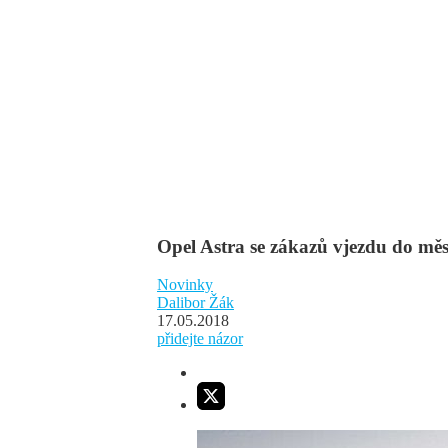
Opel Astra se zákazů vjezdu do m
Novinky
Dalibor Žák
17.05.2018
přidejte názor