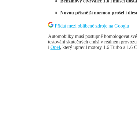
Benzinový čtyřválec 1,6 l musel dostat
Novou přísnější normou prošel i dies
Přidat mezi oblíbené zdroje na Googlu
Automobilky musí postupně homologovat své
testování skutečných emisí v reálném provozu,
i
Opel
, který upravil motory 1.6 Turbo a 1.