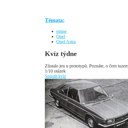
Témata:
emise
Opel
Opel Astra
Kvíz týdne
Zůstalo jen u prototypů. Poznáte, o čem tuze
1/10 otázek
Spustit kvíz