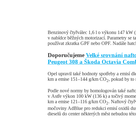
Benzinový čtyřválec 1,6 l o výkonu 147 kW 
v nabídce běžných motorizací. Parametry se ta
používat zkratka GPF nebo OPF. Nadále hatch
Doporučujeme
Velké srovnání naf
Peugeot 308 a Škoda Octavia Com
Opel upravil také hodnoty spotřeby a emisí d
km a emise 151–144 g/km CO
, pokud by to
2
Podle nové normy by homologován také nafto
v Astře výkon 100 kW (136 k) a točivý mome
km a emise 121–116 g/km CO
. Naftový čtyř
2
močoviny AdBlue pro redukci emisí oxidů dus
dieselů do center některých měst nebudou této