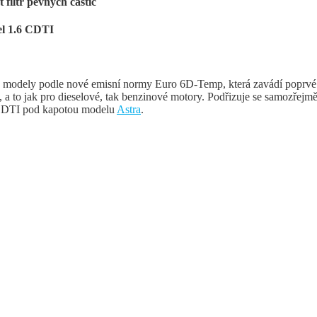
 filtr pevných částic
el 1.6 CDTI
 modely podle nové emisní normy Euro 6D-Temp, která zavádí poprvé
 a to jak pro dieselové, tak benzinové motory. Podřizuje se samozřejm
6 CDTI pod kapotou modelu
Astra
.