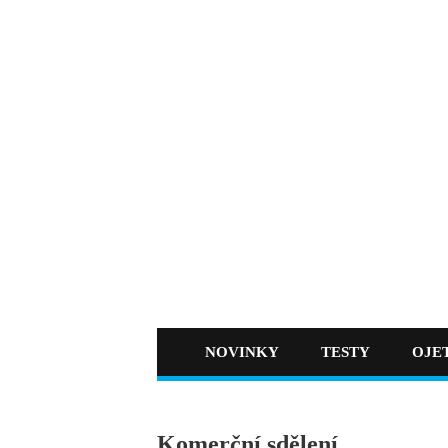
NOVINKY
TESTY
OJE
Komerční sdělení