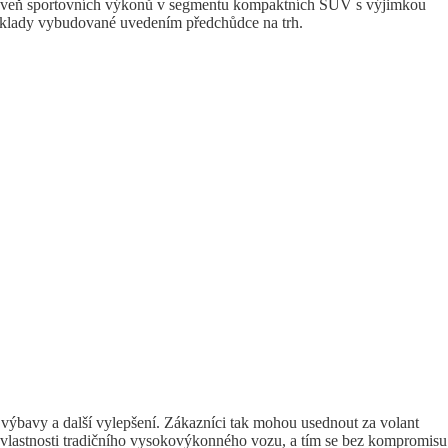
oveň sportovních výkonů v segmentu kompaktních SUV s výjimkou
klady vybudované uvedením předchůdce na trh.
 výbavy a další vylepšení. Zákazníci tak mohou usednout za volant
ní vlastnosti tradičního vysokovýkonného vozu, a tím se bez kompromisu