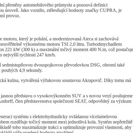
ní přeměny automobilového průmyslu a posouvá definici
úroveň. Jako vozidlo, ztělesňující hodnoty značky CUPRA, je
nní provoz.
otoru, který je pohání, a modernizovaná Ateca si zachovává
neuvěřitelně výkonnému motoru TSI 2,0 litru. Turbodmychadlem
kon 221 kW (300 k) a maximální točivý moment 400 N.m, což postačuj
nejvyšší rychlosti 247 km/h.
cí sedmistupňovou dvouspojkovou převodovkou DSG, ohromí také
za pouhých 4,9 sekundy.
ická kulisa, vytvářená výfukovou soustavou Akrapovič. Díky tomu má
jasnou představu o vysokovýkonném SUV a s novou verzí posilujeme
 Andorff, člen představenstva společnosti SEAT, odpovědný za výzkum
eneraci systému s elektrohydraulicky ovládanou vícelamelovou
bem rozděluje točivý moment mezi jednotlivá kola. Systém nepřetržitě
kladě toho maximalizuje trakci a optimalizuje provozní vlastnosti, aby
dokládá výše uvedená hodnota zrychlení.