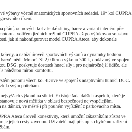
iové výbavy včetně anatomických sportovních sedadel, 19“ kol CUPRA
gresivního řízení.
řání, od nových kol z lehké slitiny, barev a variant interiéru přes
 motoru a voličem jízdních režimů CUPRA až po výfukovou soustavu
ostí, jak si nakonfigurovat model CUPRA Ateca, aby dokonale
ořeny, a nabízí úroveň sportovních výkonů a dynamiky hodnou
 barvě mědi. Motor TSI 2,0 litru o výkonu 300 k, dodávaný ve spojení
DSG, poskytuje dostatek hnací síly i pro nejnáročnější řidiče, ale
í s náležitou mírou komfortu.
ystém pohonu všech kol 4Drive ve spojení s adaptivními tlumiči DCC.
ozidla svým potřebám.
ejvyšších výkonů na silnici. Existuje řada dalších aspektů, které je
anovuje nová měřítka v oblasti bezpečnosti nejvyspělejšími
 na dálnici, ve městě i při pouhém vyjíždění z parkovacího místa.
CUPRA Ateca úroveň konektivity, která umožní zákazníkům zůstat ve
m je jejich cesty zavedou. Uživatelé mají přístup k chytrému zařízení
užbám.