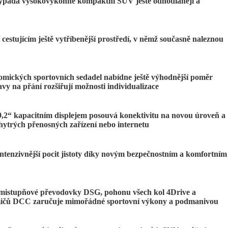
vypadá vysokovýkonné kompaktní SUV ještě odhodlaněji a
 cestujícím ještě vytříbenější prostředí, v němž současně naleznou
omických sportovních sedadel nabídne ještě výhodnější poměr
y na přání rozšiřují možnosti individualizace
9,2“ kapacitním displejem posouvá konektivitu na novou úroveň a
chytrých přenosných zařízení nebo internetu
ntenzivnější pocit jistoty díky novým bezpečnostním a komfortním
dmistupňové převodovky DSG, pohonu všech kol 4Drive a
umičů DCC zaručuje mimořádné sportovní výkony a podmanivou