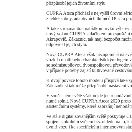
přizpůsobí jejich životními stylu.
CUPRA Ateca přichází s nejvyšší úrovní sér
z lehké slitiny, adaptivních tlumičů DCC a pro
A také s rozmanitou nabídkou prvků výbavy na p
nový volant CUPRA s tlačítkem pro spuštění
Akrapovič. Zákazníci tak mají bezpočet možn
odpovídal jejich stylu.
Nová CUPRA Ateca však nezapomíná na své k
vozidla opatřeného charakteristickým logem v
se sedmistupňovou dvouspojkovou převodovkou 
v případě potřeby zajistí kultivované cestován
K dvojí povaze tohoto modelu přispívá také s
Zákazník si tak může přizpůsobit nastavení v
V současném světě však nejde jen o podávání n
nutné splnit. Nová CUPRA Ateca 2020 proto st
asistenčními systémy, které zabraňují nehodám
Ve stále digitalizovanějším světě poskytuje 
spojení s okolním světem bez ohledu na to, ka
uvnitř vozu i ke specifickým internetovým sl