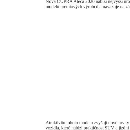
Nová CUPRA Ateca 2020 nabízí nejvyšší úr
modelů prémiových výrobců a navazuje na zá
Atraktivitu tohoto modelu zvyšují nové prvky
vozidla, které nabízí praktičnost SUV a jízd