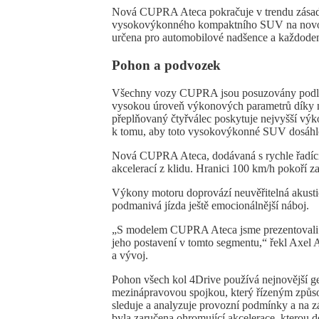
Nová CUPRA Ateca pokračuje v trendu zásad
vysokovýkonného kompaktního SUV na novou 
určena pro automobilové nadšence a každode
Pohon a podvozek
Všechny vozy CUPRA jsou posuzovány podle m
vysokou úroveň výkonových parametrů díky 
přeplňovaný čtyřválec poskytuje nejvyšší vý
k tomu, aby toto vysokovýkonné SUV dosáhlo 
Nová CUPRA Ateca, dodávaná s rychle řadí
akcelerací z klidu. Hranici 100 km/h pokoří 
Výkony motoru doprovází neuvěřitelná akust
podmanivá jízda ještě emocionálnější náboj.
„S modelem CUPRA Ateca jsme prezentovali 
jeho postavení v tomto segmentu,“ řekl Axel
a vývoj.
Pohon všech kol 4Drive používá nejnovější g
mezinápravovou spojkou, který řízeným způso
sleduje a analyzuje provozní podmínky a na zá
byla zaručena ohromující akcelerace, kterou 