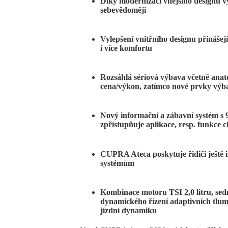
Díky modernizaci vnějšího designu 
sebevědoměji
Vylepšení vnitřního designu přinášejí
i více komfortu
Rozsáhlá sériová výbava včetně anat
cena/výkon, zatímco nové prvky výbav
Nový informační a zábavní systém s 
zpřístupňuje aplikace, resp. funkce 
CUPRA Ateca poskytuje řidiči ještě i
systémům
Kombinace motoru TSI 2,0 litru, se
dynamického řízení adaptivních tl
jízdní dynamiku