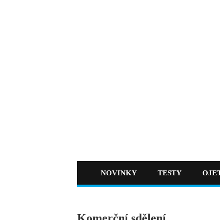
NOVINKY
TESTY
OJE
Komerční sdělení