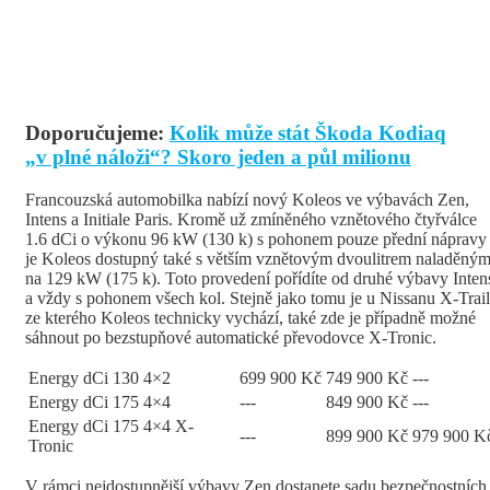
Doporučujeme:
Kolik může stát Škoda Kodiaq
„v plné náloži“? Skoro jeden a půl milionu
Francouzská automobilka nabízí nový Koleos ve výbavách Zen,
Intens a Initiale Paris. Kromě už zmíněného vznětového čtyřválce
1.6 dCi o výkonu 96 kW (130 k) s pohonem pouze přední nápravy
je Koleos dostupný také s větším vznětovým dvoulitrem naladěný
na 129 kW (175 k). Toto provedení pořídíte od druhé výbavy Inten
a vždy s pohonem všech kol. Stejně jako tomu je u Nissanu X-Trail
ze kterého Koleos technicky vychází, také zde je případně možné
sáhnout po bezstupňové automatické převodovce X-Tronic.
Energy dCi 130 4×2
699 900 Kč
749 900 Kč
---
Energy dCi 175 4×4
---
849 900 Kč
---
Energy dCi 175 4×4 X-
---
899 900 Kč
979 900 K
Tronic
V rámci nejdostupnější výbavy Zen dostanete sadu bezpečnostních