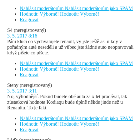
Nahlásit moderátorům
Nahlásit moderátorům jako SPAM
Hodnotit: Výborně!
Hodnotit: Výborně!
Reagovat
S4
(neregistrovaný)
3. 5. 2017 8:16
Páni kluci co vychvalujete renault, vy jste ještě asi nikdy v
pořádným autě neseděli a už vůbec jste žádné auto neopravovali
když píšete co píšete.
Nahlásit moderátorům
Nahlásit moderátorům jako SPAM
Hodnotit: Výborně!
Hodnotit: Výborně!
Reagovat
Steny
(neregistrovaný)
3. 5. 2017 3:11
No, výhodnější. Pokud budete obě auta za x let prodávat, tak
zůstatková hodnota Kodiaqu bude úplně někde jinde než u
Renaultu. To je fakt.
Nahlásit moderátorům
Nahlásit moderátorům jako SPAM
Hodnotit: Výborně!
Hodnotit: Výborně!
Reagovat