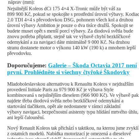
náprav (mm):
Nejsilnější Koleos dCi 175 4×4 X-Tronic může být váš za
899 900 Kč, pokud se spokojíte s prostřední úrovní výbavy. Kodia
2.0 TDI 4×4 s převodovkou DSG, pohonem všech kol a druhou
úrovní výbavy Ambition je pouze o dva tisíce dražší. Spokojit se
budete muset opět s menší porcí výbavy. Za diodová světla bude
znovu potřeba připlatit, stejně tak ve výbavě chybí bezklíčkové
odemykání a za navigaci dáte minimálně 9 000 Kč. Na druhou
stranu dostanete motor o výkonu 140 kW (190 k) a mnohem lepší
převodovku.
Doporučujeme:
Galerie – Škoda Octavia 2017 není
první. Prohlédněte si všechny čtyřoké Škodovky
Mladoboleslavskou alternativou k Renaultu Koleos v nejdražším
provedení Initiale Paris za 979 900 Kč je výbava Style
kombinovaná s nejsilnějším dieselem (966 900 Kč). Ve výbavě pak
najdete třeba diodová světla nebo bezklíčkové odemykání a
startování tlačítkem, opět ale nedostanete v rámci základní
výbavy navigaci, bezpečnostní asistenty typu hlídání mrtvého úhlu,
ani lepší čalounění.
Nový Renault Koleos tak přichází s taktikou, na kterou jsme zvyklí
z ostatních modelů. Nabídka motorizací je omezená a dieselové