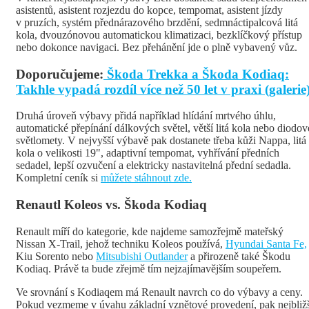
asistentů, asistent rozjezdu do kopce, tempomat, asistent jízdy
v pruzích, systém přednárazového brzdění, sedmnáctipalcová litá
kola, dvouzónovou automatickou klimatizaci, bezklíčkový přístup
nebo dokonce navigaci. Bez přehánění jde o plně vybavený vůz.
Doporučujeme:
Škoda Trekka a Škoda Kodiaq:
Takhle vypadá rozdíl více než 50 let v praxi (galerie
Druhá úroveň výbavy přidá například hlídání mrtvého úhlu,
automatické přepínání dálkových světel, větší litá kola nebo diodov
světlomety. V nejvyšší výbavě pak dostanete třeba kůži Nappa, litá
kola o velikosti 19", adaptivní tempomat, vyhřívání předních
sedadel, lepší ozvučení a elektricky nastavitelná přední sedadla.
Kompletní ceník si
můžete stáhnout zde.
Renautl Koleos vs. Škoda Kodiaq
Renault míří do kategorie, kde najdeme samozřejmě mateřský
Nissan X-Trail, jehož techniku Koleos používá,
Hyundai Santa Fe,
Kiu Sorento nebo
Mitsubishi Outlander
a přirozeně také Škodu
Kodiaq. Právě ta bude zřejmě tím nejzajímavějším soupeřem.
Ve srovnání s Kodiaqem má Renault navrch co do výbavy a ceny.
Pokud vezmeme v úvahu základní vznětové provedení, pak nejbliž