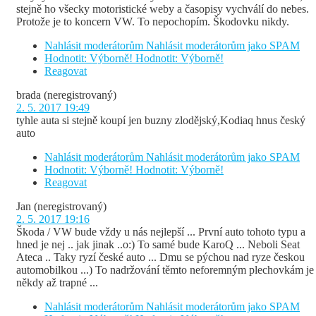
stejně ho všecky motoristické weby a časopisy vychválí do nebes.
Protože je to koncern VW. To nepochopím. Škodovku nikdy.
Nahlásit moderátorům
Nahlásit moderátorům jako SPAM
Hodnotit: Výborně!
Hodnotit: Výborně!
Reagovat
brada
(neregistrovaný)
2. 5. 2017 19:49
tyhle auta si stejně koupí jen buzny zlodějský,Kodiaq hnus český
auto
Nahlásit moderátorům
Nahlásit moderátorům jako SPAM
Hodnotit: Výborně!
Hodnotit: Výborně!
Reagovat
Jan
(neregistrovaný)
2. 5. 2017 19:16
Škoda / VW bude vždy u nás nejlepší ... První auto tohoto typu a
hned je nej .. jak jinak ..o:) To samé bude KaroQ ... Neboli Seat
Ateca .. Taky ryzí české auto ... Dmu se pýchou nad ryze českou
automobilkou ...) To nadržování těmto neforemným plechovkám je
někdy až trapné ...
Nahlásit moderátorům
Nahlásit moderátorům jako SPAM