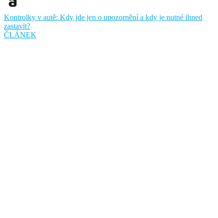
Kontrolky v autě: Kdy jde jen o upozornění a kdy je nutné ihned
zastavit?
ČLÁNEK