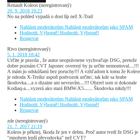
Renault Koleos
(neregistrovaný)
20. 9. 2018 19:23
No na pohled vypadá o dost líp než X-Trail
Nahlásit moderátorům
Nahlásit moderátorům jako SPAM
Hodnotit: Výborně!
Hodnotit: Výborně!
Reagovat
Rivo
(neregistrovaný)
5. 1. 2018 18:42
Určite je pravda , že autor neoprávnene vychvaľuje DSG, pretože
dobre poznám CVT Japonec overený by ju určite nemontoval....!!!
A mám ju odskúšanú bez poruchy!!! A vzhľadom k tomu že Koleo
je odroda X-Treilu/ aspoň podvozok určite/, tak kde sa hrabe
škodovka....a o dizaine ani nevravím....!!! Obzrel som si dokonale
Kodiaq-a....vyzerá ako stará BMW-X5....... Škodovka nikdy!!!
Nahlásit moderátorům
Nahlásit moderátorům jako SPAM
Hodnotit: Výborně!
Hodnotit: Výborně!
Reagovat
zde
(neregistrovaný)
21. 7. 2017 21:19
Koleos je pěknej, škoda že jen v dehtu. Proč autor tvrdí že DSG je
"mnohem lepší převodovka" než CVT?