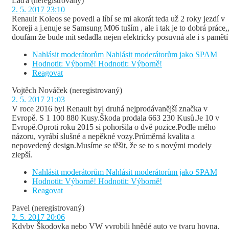
Láďa
(neregistrovaný)
2. 5. 2017 23:10
Renault Koleos se povedl a líbí se mi akorát teda už 2 roky jezdí v
Koreji a j.enuje se Samsung M06 tuším , ale i tak je to dobrá práce,
doufám že bude mít sedadla nejen elektricky posuvná ale i s pamětí
Nahlásit moderátorům
Nahlásit moderátorům jako SPAM
Hodnotit: Výborně!
Hodnotit: Výborně!
Reagovat
Vojtěch Nováček
(neregistrovaný)
2. 5. 2017 21:03
V roce 2016 byl Renault byl druhá nejprodávanější značka v
Evropě. S 1 100 880 Kusy.Škoda prodala 663 230 Kusů.Je 10 v
Evropě.Oproti roku 2015 si pohoršila o dvě pozice.Podle mého
názoru, vyrábí slušné a nepěkné vozy.Průměrná kvalita a
nepovedený design.Musíme se těšit, že se to s novými modely
zlepší.
Nahlásit moderátorům
Nahlásit moderátorům jako SPAM
Hodnotit: Výborně!
Hodnotit: Výborně!
Reagovat
Pavel
(neregistrovaný)
2. 5. 2017 20:06
Kdyby Škodovka nebo VW vyrobili hnědé auto ve tvaru hovna,