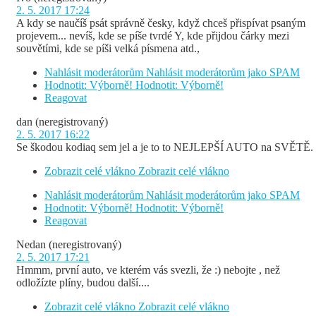
2. 5. 2017 17:24
A kdy se naučíš psát správně česky, když chceš přispívat psaným
projevem... nevíš, kde se píše tvrdé Y, kde přijdou čárky mezi
souvětími, kde se píši velká písmena atd.,
Nahlásit moderátorům
Nahlásit moderátorům jako SPAM
Hodnotit: Výborně!
Hodnotit: Výborně!
Reagovat
dan
(neregistrovaný)
2. 5. 2017 16:22
Se škodou kodiaq sem jel a je to to NEJLEPŠÍ AUTO na SVĚTĚ.
Zobrazit celé vlákno
Zobrazit celé vlákno
Nahlásit moderátorům
Nahlásit moderátorům jako SPAM
Hodnotit: Výborně!
Hodnotit: Výborně!
Reagovat
Nedan
(neregistrovaný)
2. 5. 2017 17:21
Hmmm, první auto, ve kterém vás svezli, že :) nebojte , než
odložízte plíny, budou další....
Zobrazit celé vlákno
Zobrazit celé vlákno