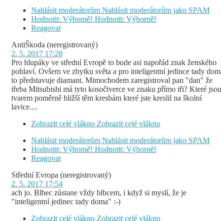
Nahlásit moderátorům
Nahlásit moderátorům jako SPAM
Hodnotit: Výborně!
Hodnotit: Výborně!
Reagovat
AntiŠkoda
(neregistrovaný)
2. 5. 2017 17:28
Pro hlupáky ve střední Evropě to bude asi napořád znak ženského
pohlaví. Ovšem ve zbytku světa a pro inteligentní jedince tady dom
to představuje diamant. Mimochodem zaregistroval pan "dan" že
třeba Mitsubishi má tyto kosočtverce ve znaku přímo tři? Které jso
tvarem poměrně bližší těm kresbám které jste kreslil na školní
lavice....
Zobrazit celé vlákno
Zobrazit celé vlákno
Nahlásit moderátorům
Nahlásit moderátorům jako SPAM
Hodnotit: Výborně!
Hodnotit: Výborně!
Reagovat
Střední Evropa
(neregistrovaný)
2. 5. 2017 17:54
ach jo. Blbec zůstane vždy blbcem, i když si myslí, že je
"inteligentní jedinec tady doma" :-)
Zobrazit celé vlákno
Zobrazit celé vlákno