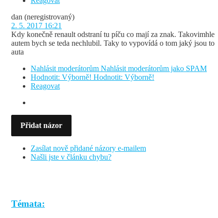
Reagovat
dan
(neregistrovaný)
2. 5. 2017 16:21
Kdy konečně renault odstraní tu píču co mají za znak. Takovimhle
autem bych se teda nechlubil. Taky to vypovídá o tom jaký jsou to
auta
Nahlásit moderátorům
Nahlásit moderátorům jako SPAM
Hodnotit: Výborně!
Hodnotit: Výborně!
Reagovat
Přidat názor
Zasílat nově přidané názory e-mailem
Našli jste v článku chybu?
Témata: