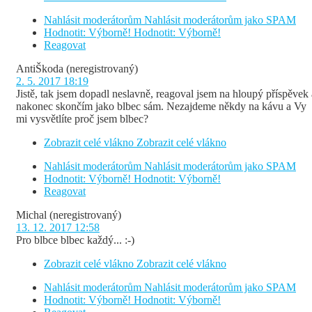
Nahlásit moderátorům
Nahlásit moderátorům jako SPAM
Hodnotit: Výborně!
Hodnotit: Výborně!
Reagovat
AntiŠkoda
(neregistrovaný)
2. 5. 2017 18:19
Jistě, tak jsem dopadl neslavně, reagoval jsem na hloupý příspěvek 
nakonec skončím jako blbec sám. Nezajdeme někdy na kávu a Vy
mi vysvětlíte proč jsem blbec?
Zobrazit celé vlákno
Zobrazit celé vlákno
Nahlásit moderátorům
Nahlásit moderátorům jako SPAM
Hodnotit: Výborně!
Hodnotit: Výborně!
Reagovat
Michal
(neregistrovaný)
13. 12. 2017 12:58
Pro blbce blbec každý... :-)
Zobrazit celé vlákno
Zobrazit celé vlákno
Nahlásit moderátorům
Nahlásit moderátorům jako SPAM
Hodnotit: Výborně!
Hodnotit: Výborně!