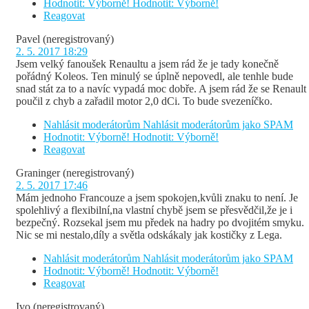
Hodnotit: Výborně!
Hodnotit: Výborně!
Reagovat
Pavel
(neregistrovaný)
2. 5. 2017 18:29
Jsem velký fanoušek Renaultu a jsem rád že je tady konečně
pořádný Koleos. Ten minulý se úplně nepovedl, ale tenhle bude
snad stát za to a navíc vypadá moc dobře. A jsem rád že se Renault
poučil z chyb a zařadil motor 2,0 dCi. To bude svezeníčko.
Nahlásit moderátorům
Nahlásit moderátorům jako SPAM
Hodnotit: Výborně!
Hodnotit: Výborně!
Reagovat
Graninger
(neregistrovaný)
2. 5. 2017 17:46
Mám jednoho Francouze a jsem spokojen,kvůli znaku to není. Je
spolehlivý a flexibilní,na vlastní chybě jsem se přesvědčil,že je i
bezpečný. Rozsekal jsem mu předek na hadry po dvojitém smyku.
Nic se mi nestalo,díly a světla odskákaly jak kostičky z Lega.
Nahlásit moderátorům
Nahlásit moderátorům jako SPAM
Hodnotit: Výborně!
Hodnotit: Výborně!
Reagovat
Ivo
(neregistrovaný)