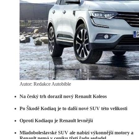
Autor: Redakce Autobible
Na český trh dorazil nový Renault Koleos
Po Škodě Kodiaq je to další nové SUV této velikosti
Oproti Kodiaqu je Renault levnější
Mladoboleslavské SUV ale nabízí výkonnější motory a
Renault nemá v ceníku třetí řadu sedadel