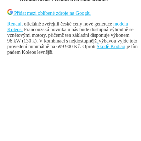
Přidat mezi oblíbené zdroje na Googlu
Renault
oficiálně zveřejnil české ceny nové generace
modelu
Koleos.
Francouzská novinka u nás bude dostupná výhradně se
vznětovými motory, přičemž ten základní disponuje výkonem
96 kW (130 k). V kombinaci s nejdostupnější výbavou vyjde toto
provedení minimálně na 699 900 Kč. Oproti
Škodě Kodiaq
je tím
pádem Koleos levnější.