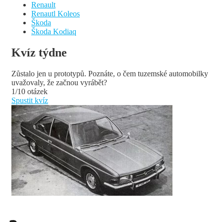
Renault
Renautl Koleos
Škoda
Škoda Kodiaq
Kvíz týdne
Zůstalo jen u prototypů. Poznáte, o čem tuzemské automobilky
uvažovaly, že začnou vyrábět?
1/10 otázek
Spustit kvíz