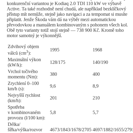
konkurenční variantou je Kodiaq 2.0 TDI 110 kW ve výbavě
Active. Ta také rozhodně není chudá, ale například bezklíčkový
přístup mít nemůže, stejně jako navigaci a za tempomat si musíte
připlatit. Jenže Škoda vám dá na výběr mezi automatickou
převodovkou a manuálem kombinovaným s pohonem všech kol.
Obě tyto varianty totiž stojí stejně — 738 900 Kč. Kromě toho
motor samotný je výkonnější.
Zdvihový objem
1995
1968
3
válců (cm
):
Maximální výkon
128/175
140/190
(kW/k):
Vrchol točivého
380
400
momentu (Nm):
Zrychlení 0–100
9,6
8,9
km/h (s):
Nejvyšší rychlost
201
210
(km/h):
Spotřeba
v kombinovaném
5,8
5,7
provozu (l/100 km):
Délka/
šířka/výška/rozvor
4673/1843/1678/2705
4697/1882/1655/279