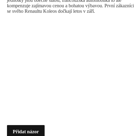
jednotky jsou obecně slabší, francouzská automobilka to ale
kompenzuje zajímavou cenou a bohatou výbavou. První zákazníci
se svého Renaultu Koleos dočkají letos v září.
Přidat názor