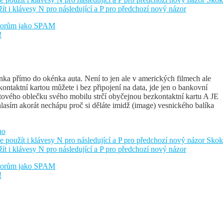
žít i klávesy N pro následující a P pro předchozí nový názor
átorům jako SPAM
!
kénka přímo do okénka auta. Není to jen ale v amerických filmech ale
kontaktní kartou můžete i bez připojení na data, jde jen o bankovní
igelitového oblečku svého mobilu strčí obyčejnou bezkontaktní kartu A JE
lasím akorát nechápu proč si děláte imidž (image) vesnického balíka
no
e použít i klávesy N pro následující a P pro předchozí nový názor
Skok
žít i klávesy N pro následující a P pro předchozí nový názor
átorům jako SPAM
!