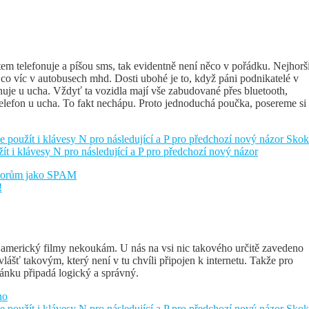
tem telefonuje a píšou sms, tak evidentně není něco v pořádku. Nejhorš
a co víc v autobusech mhd. Dosti ubohé je to, když páni podnikatelé v
nuje u ucha. Vždyť ta vozidla mají vše zabudované přes bluetooth,
telefon u ucha. To fakt nechápu. Proto jednoduchá poučka, posereme si
e použít i klávesy N pro následující a P pro předchozí nový názor
Skok
žít i klávesy N pro následující a P pro předchozí nový názor
átorům jako SPAM
!
na americký filmy nekoukám. U nás na vsi nic takového určitě zavedeno
vlášť takovým, který není v tu chvíli připojen k internetu. Takže pro
lánku připadá logický a správný.
no
e použít i klávesy N pro následující a P pro předchozí nový názor
Skok