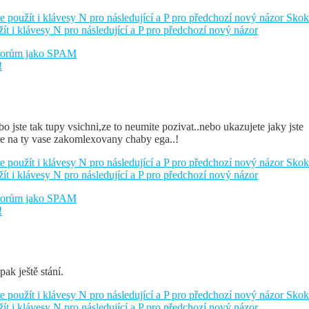
e použít i klávesy N pro následující a P pro předchozí nový názor
Skok
žít i klávesy N pro následující a P pro předchozí nový názor
átorům jako SPAM
!
o jste tak tupy vsichni,ze to neumite pozivat..nebo ukazujete jaky jste
bre na ty vase zakomlexovany chaby ega..!
e použít i klávesy N pro následující a P pro předchozí nový názor
Skok
žít i klávesy N pro následující a P pro předchozí nový názor
átorům jako SPAM
!
ak ještě stání.
e použít i klávesy N pro následující a P pro předchozí nový názor
Skok
žít i klávesy N pro následující a P pro předchozí nový názor