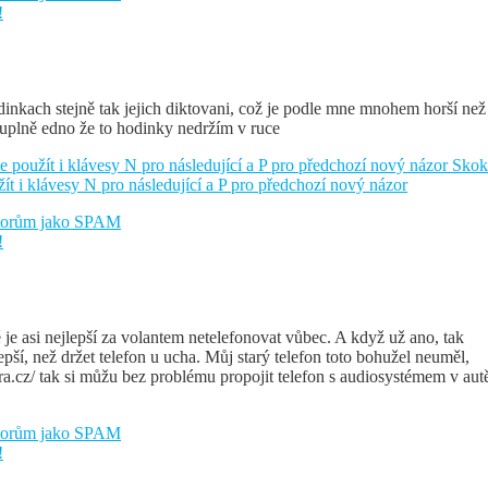
!
odinkach stejně tak jejich diktovani, což je podle mne mnohem horší než
je uplně edno že to hodinky nedržím v ruce
e použít i klávesy N pro následující a P pro předchozí nový názor
Skok
žít i klávesy N pro následující a P pro předchozí nový názor
átorům jako SPAM
!
 je asi nejlepší za volantem netelefonovat vůbec. A když už ano, tak
pší, než držet telefon u ucha. Můj starý telefon toto bohužel neuměl,
a.cz/ tak si můžu bez problému propojit telefon s audiosystémem v aut
átorům jako SPAM
!