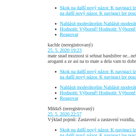
Skok na další nový názor. K navigaci lz
na další nový názor. K navigaci lze pou
Nahlásit moderátorům
Nahlásit moder
Hodnotit: Výborně!
Hodnotit: Výborně
Reagovat
kachle
(neregistrovaný)
25. 5. 2020 19:23
mate snad moznost si sehnat handsfree ne...neb
aroganti a ze asi na to mate a dela vam to do
Skok na další nový názor. K navigaci lz
na další nový názor. K navigaci lze pou
Nahlásit moderátorům
Nahlásit moder
Hodnotit: Výborně!
Hodnotit: Výborně
Reagovat
MildaS
(neregistrovaný)
25. 5. 2020 22:57
Výklad pojmů: Zastavení a zastavení vozidla, p
Skok na další nový názor. K navigaci lz
na další nový názor. K navigaci lze pou