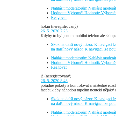
Nahlásit moderátorům
Nahlásit moder
Hodnotit: Výborně!
Hodnotit: Výborně
Reagovat
hokin
(neregistrovaný)
26. 5. 2020 7:23
Kdyby to byl jenom mobilní telefon ale sklope
Skok na další nový názor. K navigaci lz
na další nový názor. K navigaci lze pou
Nahlásit moderátorům
Nahlásit moder
Hodnotit: Výborně!
Hodnotit: Výborně
Reagovat
já
(neregistrovaný)
26. 5. 2020 8:43
pořádné pokuty a kontrolovat a nástedně rozšla
facebuk,aby náhodou tupcům neutekl nějaký 
Skok na další nový názor. K navigaci lz
na další nový názor. K navigaci lze pou
Nahlásit moderátorům
Nahlásit moder