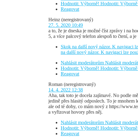
Hodnotit: Výborně!
Hodnotit: Výborně
Reagovat
Heinz
(neregistrovaný)
27. 5. 2020 10:49
a to, že je dneska je možné číst zprávy i na h
5, a více palcový telefon alespoň to čtení, a 
Skok na další nový názor. K navigaci lz
na další nový názor. K navigaci lze pou
Nahlásit moderátorům
Nahlásit moder
Hodnotit: Výborně!
Hodnotit: Výborně
Reagovat
Roman
(neregistrovaný)
14. 4. 2022 12:38
Aha, tak toto je docela zajímavé. No podle mě
jedině přes hlasitý odposlech. To je mnohem le
ale od té doby, co mám nový z https://www.ter
a vyřizovat hovory přes něj.
Nahlásit moderátorům
Nahlásit moder
Hodnotit: Výborně!
Hodnotit: Výborně
Reagovat