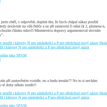
!
jsem chtěl, v odpovědi, doplnit tím, že bych chápal zákaz použití
edy nezávisle na vůli řidiče a ne při zastavení či stání (§ 2, písmena n,
ředchozím článku mluvčí Ministerstva dopravy argumentoval slovním
y".
e použít i klávesy N pro následující a P pro předchozí nový názor
Skok
žít i klávesy N pro následující a P pro předchozí nový názor
átorům jako SPAM
!
du při zastavěném vozidle, no a budu trestán?? No to si nechám
do té doby někdo zemře!!
e použít i klávesy N pro následující a P pro předchozí nový názor
Skok
žít i klávesy N pro následující a P pro předchozí nový názor
átorům jako SPAM