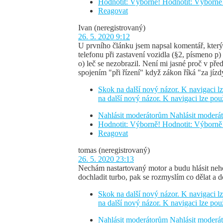
Hodnotit: Výborně!
Hodnotit: Výborně
Reagovat
Ivan
(neregistrovaný)
26. 5. 2020 9:12
U prvního článku jsem napsal komentář, který 
telefonu při zastavení vozidla (§2, písmeno p) t
o) leč se nezobrazil. Není mi jasné proč v p
spojením "při řízení" když zákon říká "za jízd
Skok na další nový názor. K navigaci lz
na další nový názor. K navigaci lze pou
Nahlásit moderátorům
Nahlásit moder
Hodnotit: Výborně!
Hodnotit: Výborně
Reagovat
tomas
(neregistrovaný)
26. 5. 2020 23:13
Nechám nastartovaný motor a budu hlásit neho
dochladit turbo, pak se rozmyslím co dělat a 
Skok na další nový názor. K navigaci lz
na další nový názor. K navigaci lze pou
Nahlásit moderátorům
Nahlásit moder