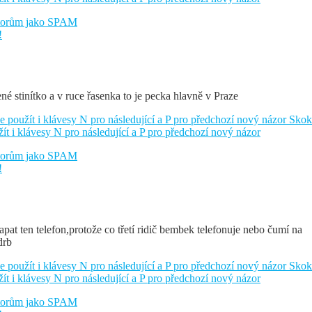
átorům jako SPAM
!
né stinítko a v ruce řasenka to je pecka hlavně v Praze
e použít i klávesy N pro následující a P pro předchozí nový názor
Skok
žít i klávesy N pro následující a P pro předchozí nový názor
átorům jako SPAM
!
pat ten telefon,protože co třetí ridič bembek telefonuje nebo čumí na
drb
e použít i klávesy N pro následující a P pro předchozí nový názor
Skok
žít i klávesy N pro následující a P pro předchozí nový názor
átorům jako SPAM