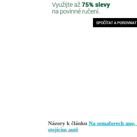
Názory k článku
Na semaforech ano, u
stojícím autě