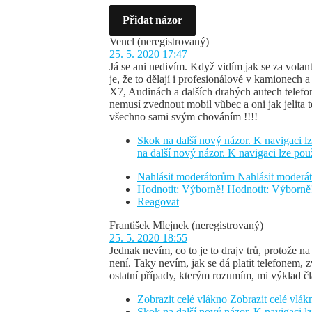
Přidat názor
Vencl
(neregistrovaný)
25. 5. 2020 17:47
Já se ani nedivím. Když vidím jak se za volan
je, že to dělají i profesionálové v kamionech 
X7, Audinách a dalších drahých autech telefo
nemusí zvednout mobil vůbec a oni jak jelita 
všechno sami svým chováním !!!!
Skok na další nový názor. K navigaci lz
na další nový názor. K navigaci lze pou
Nahlásit moderátorům
Nahlásit moder
Hodnotit: Výborně!
Hodnotit: Výborně
Reagovat
František Mlejnek
(neregistrovaný)
25. 5. 2020 18:55
Jednak nevím, co to je to drajv trů, protože 
není. Taky nevím, jak se dá platit telefonem, z
ostatní případy, kterým rozumím, mi výklad č
Zobrazit celé vlákno
Zobrazit celé vlák
Skok na další nový názor. K navigaci lz