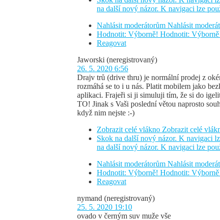
na další nový názor. K navigaci lze pou
Nahlásit moderátorům
Nahlásit moder
Hodnotit: Výborně!
Hodnotit: Výborně
Reagovat
Jaworski
(neregistrovaný)
26. 5. 2020 6:56
Drajv trů (drive thru) je normální prodej z o
rozmáhá se to i u nás. Platit mobilem jako bez
aplikaci. Frajeři si ji simuluji tím, že si do 
TO! Jinak s Vaši poslední větou naprosto souh
když nim nejste :-)
Zobrazit celé vlákno
Zobrazit celé vlák
Skok na další nový názor. K navigaci lz
na další nový názor. K navigaci lze pou
Nahlásit moderátorům
Nahlásit moder
Hodnotit: Výborně!
Hodnotit: Výborně
Reagovat
nymand
(neregistrovaný)
25. 5. 2020 19:10
ovado v černým suv muže vše