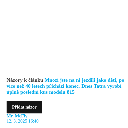
Názory k článku
Mnozí jste na ní jezdili jako děti, po
více než 40 letech přichází konec. Dnes Tatra vyrobí
úplně poslední kus modelu 815
Přidat názor
Mr. McFly
12. 3. 2025 16:40