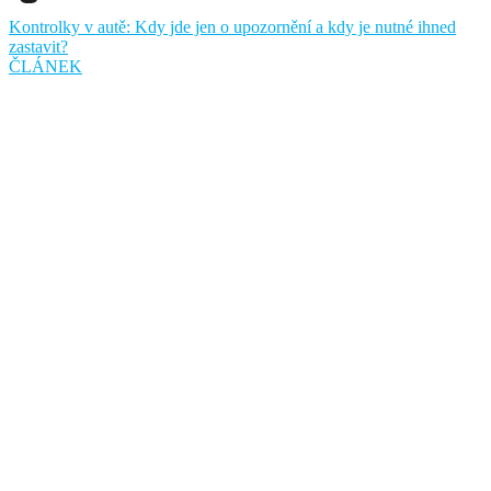
Kontrolky v autě: Kdy jde jen o upozornění a kdy je nutné ihned
zastavit?
ČLÁNEK