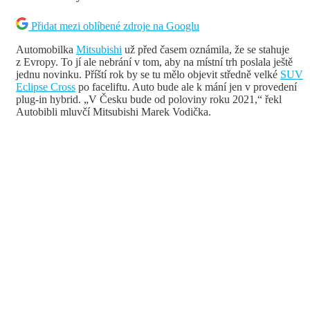
Přidat mezi oblíbené zdroje na Googlu
Automobilka
Mitsubishi
už před časem oznámila, že se stahuje
z Evropy. To jí ale nebrání v tom, aby na místní trh poslala ještě
jednu novinku. Příští rok by se tu mělo objevit středně velké
SUV
Eclipse Cross
po faceliftu. Auto bude ale k mání jen v provedení
plug-in hybrid. „V Česku bude od poloviny roku 2021,“ řekl
Autobibli mluvčí Mitsubishi Marek Vodička.