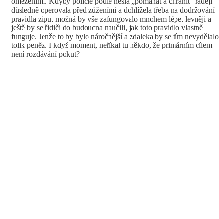
omezeními. Kdyby policie podle hesla „pomáhat a chránit“ raději
důsledně operovala před zúženími a dohlížela třeba na dodržování
pravidla zipu, možná by vše zafungovalo mnohem lépe, levněji a
ještě by se řidiči do budoucna naučili, jak toto pravidlo vlastně
funguje. Jenže to by bylo náročnější a zdaleka by se tím nevydělalo
tolik peněz. I když moment, neříkal tu někdo, že primárním cílem
není rozdávání pokut?