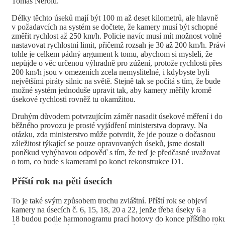
Tomáš Neřold.
Délky těchto úseků mají být 100 m až deset kilometrů, ale hlavně
v požadavcích na systém se dočtete, že kamery musí být schopné
změřit rychlost až 250 km/h. Policie navíc musí mít možnost volně
nastavovat rychlostní limit, přičemž rozsah je 30 až 200 km/h. Práv
tohle je celkem pádný argument k tomu, abychom si mysleli, že
nepůjde o věc určenou výhradně pro zúžení, protože rychlosti přes
200 km/h jsou v omezeních zcela nemyslitelné, i kdybyste byli
největšími piráty silnic na světě. Stejně tak se počítá s tím, že bude
možné systém jednoduše upravit tak, aby kamery měřily kromě
úsekové rychlosti rovněž tu okamžitou.
Druhým důvodem potvrzujícím záměr nasadit úsekové měření i do
běžného provozu je prosté vyjádření ministerstva dopravy. Na
otázku, zda ministerstvo může potvrdit, že jde pouze o dočasnou
záležitost týkající se pouze opravovaných úseků, jsme dostali
poněkud vyhýbavou odpověď s tím, že teď je předčasné uvažovat
o tom, co bude s kamerami po konci rekonstrukce D1.
Příští rok na pěti úsecích
To je také svým způsobem trochu zvláštní. Příští rok se objeví
kamery na úsecích č. 6, 15, 18, 20 a 22, jenže třeba úseky 6 a
18 budou podle harmonogramu prací hotovy do konce příštího rok