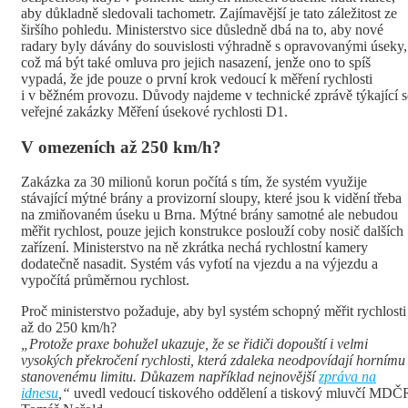
aby důkladně sledovali tachometr. Zajímavější je tato záležitost ze
širšího pohledu. Ministerstvo sice důsledně dbá na to, aby nové
radary byly dávány do souvislosti výhradně s opravovanými úseky,
což má být také omluva pro jejich nasazení, jenže ono to spíš
vypadá, že jde pouze o první krok vedoucí k měření rychlosti
i v běžném provozu. Důvody najdeme v technické zprávě týkající s
veřejné zakázky Měření úsekové rychlosti D1.
V omezeních až 250 km/h?
Zakázka za 30 milionů korun počítá s tím, že systém využije
stávající mýtné brány a provizorní sloupy, které jsou k vidění třeba
na zmiňovaném úseku u Brna. Mýtné brány samotné ale nebudou
měřit rychlost, pouze jejich konstrukce poslouží coby nosič dalších
zařízení. Ministerstvo na ně zkrátka nechá rychlostní kamery
dodatečně nasadit. Systém vás vyfotí na vjezdu a na výjezdu a
vypočítá průměrnou rychlost.
Proč ministerstvo požaduje, aby byl systém schopný měřit rychlosti
až do 250 km/h?
„Protože praxe bohužel ukazuje, že se řidiči dopouští i velmi
vysokých překročení rychlosti, která zdaleka neodpovídají hornímu
stanovenému limitu. Důkazem například nejnovější
zpráva na
idnesu
,“
uvedl vedoucí tiskového oddělení a tiskový mluvčí MDČ