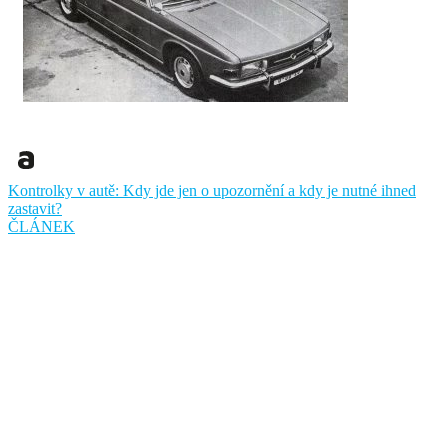
Kontrolky v autě: Kdy jde jen o upozornění a kdy je nutné ihned
zastavit?
ČLÁNEK