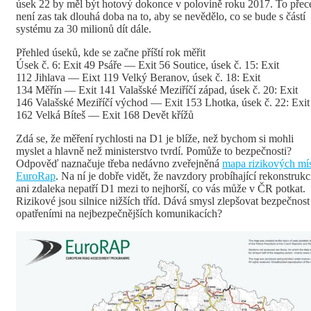
úsek 22 by měl být hotový dokonce v polovině roku 2017. To přec
není zas tak dlouhá doba na to, aby se nevědělo, co se bude s částí
systému za 30 milionů dít dále.
Přehled úseků, kde se začne příští rok měřit
Úsek č. 6: Exit 49 Psáře — Exit 56 Soutice, úsek č. 15: Exit
112 Jihlava — Eixt 119 Velký Beranov, úsek č. 18: Exit
134 Měřín — Exit 141 Valašské Meziříčí západ, úsek č. 20: Exit
146 Valašské Meziříčí východ — Exit 153 Lhotka, úsek č. 22: Exit
162 Velká Bíteš — Exit 168 Devět křížů
Zdá se, že měření rychlosti na D1 je blíže, než bychom si mohli
myslet a hlavně než ministerstvo tvrdí. Pomůže to bezpečnosti?
Odpověď naznačuje třeba nedávno zveřejněná
mapa rizikových mí
EuroRap
. Na ní je dobře vidět, že navzdory probíhající rekonstrukc
ani zdaleka nepatří D1 mezi to nejhorší, co vás může v ČR potkat.
Rizikové jsou silnice nižších tříd. Dává smysl zlepšovat bezpečnost
opatřeními na nejbezpečnějších komunikacích?