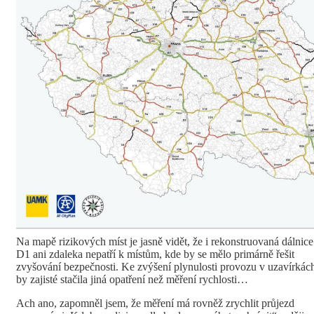
Na mapě rizikových míst je jasně vidět, že i rekonstruovaná dálnice
D1 ani zdaleka nepatří k místům, kde by se mělo primárně řešit
zvyšování bezpečnosti. Ke zvýšení plynulosti provozu v uzavírkác
by zajisté stačila jiná opatření než měření rychlosti…
Ach ano, zapomněl jsem, že měření má rovněž zrychlit průjezd