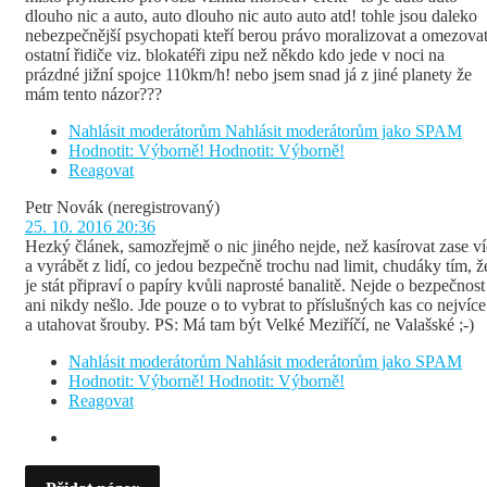
dlouho nic a auto, auto dlouho nic auto auto atd! tohle jsou daleko
nebezpečnější psychopati kteří berou právo moralizovat a omezova
ostatní řidiče viz. blokatéři zipu než někdo kdo jede v noci na
prázdné jižní spojce 110km/h! nebo jsem snad já z jiné planety že
mám tento názor???
Nahlásit moderátorům
Nahlásit moderátorům jako SPAM
Hodnotit: Výborně!
Hodnotit: Výborně!
Reagovat
Petr Novák
(neregistrovaný)
25. 10. 2016 20:36
Hezký článek, samozřejmě o nic jiného nejde, než kasírovat zase ví
a vyrábět z lidí, co jedou bezpečně trochu nad limit, chudáky tím, ž
je stát připraví o papíry kvůli naprosté banalitě. Nejde o bezpečnost
ani nikdy nešlo. Jde pouze o to vybrat to příslušných kas co nejvíce
a utahovat šrouby. PS: Má tam být Velké Meziříčí, ne Valašské ;-)
Nahlásit moderátorům
Nahlásit moderátorům jako SPAM
Hodnotit: Výborně!
Hodnotit: Výborně!
Reagovat