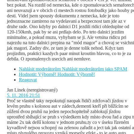
bez pokut. Na rozdil od nemecka, kde o zpomalovacich semaforec
ani neuvazuji a v obcich ci mestech rostou fotobudky jako houby p
desti. Videl jsem spousty dokumentu z nemecka, kde je toto
jednoznacne zamireno na vydelavani a bezpecnost tam jde az v
druhe rade. Ono kdyby po dalnici D1 jezdili ridici ohleduplne od
120-150kmh, pak by se asi prdlajs delo. Po teto dalnici jezdim
minimalne, a pokud muzu, vyhybam se ji. Ale vetsina ridicu pri
najezdu na tuto dalnici prepina na "mód magor" a chovaj se vsichni
jak magori. Zadny div, ze tam je denne tolik nehod. Kdyz tam
projizdim, praktici kazdych paar minut kroutim hlavou, co to je za
debila. O zpomalenych usecich ani nemluve.
Nahlásit moderátorům
Nahlásit moderátorům jako SPAM
Hodnotit: Výborně!
Hodnotit: Výborně!
Reagovat
Jan Linek
(neregistrovaný)
5. 11. 2016 21:51
Proč se vlastně taky nepokutují naopak řidiči zdržovači jízdou v
levém pruhu s kolonou aut v zádech,dementi kteří při blížícím se
zůžení dvou pruhů na jeden nepochopitelně zablokují jízdou
uprostřed sbíhající se pruh s výsledkem kdy místo dvou řad a zipu t
máme 2x tak delší kolonu v jednom pruhu,ty co v úseku řízeném
kyvadlově nejsou schopný na zelenou zařadit a ject tak jak ostatní a
místo plynulého provozu vzniká morseův efekt - to je auto auto