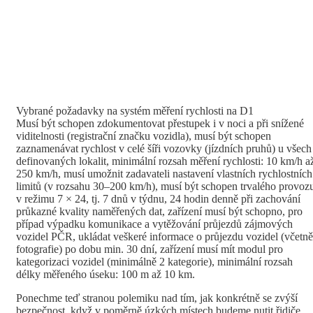
Vybrané požadavky na systém měření rychlosti na D1
Musí být schopen zdokumentovat přestupek i v noci a při snížené
viditelnosti (registrační značku vozidla), musí být schopen
zaznamenávat rychlost v celé šíři vozovky (jízdních pruhů) u všech
definovaných lokalit, minimální rozsah měření rychlosti: 10 km/h a
250 km/h, musí umožnit zadavateli nastavení vlastních rychlostních
limitů (v rozsahu 30–200 km/h), musí být schopen trvalého provoz
v režimu 7 × 24, tj. 7 dnů v týdnu, 24 hodin denně při zachování
průkazné kvality naměřených dat, zařízení musí být schopno, pro
případ výpadku komunikace a vytěžování průjezdů zájmových
vozidel PČR, ukládat veškeré informace o průjezdu vozidel (včetně
fotografie) po dobu min. 30 dní, zařízení musí mít modul pro
kategorizaci vozidel (minimálně 2 kategorie), minimální rozsah
délky měřeného úseku: 100 m až 10 km.
Ponechme teď stranou polemiku nad tím, jak konkrétně se zvýší
bezpečnost, když v poměrně úzkých místech budeme nutit řidiče,