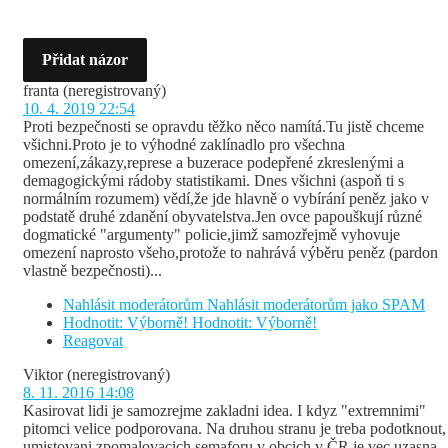
Přidat názor
franta
(neregistrovaný)
10. 4. 2019 22:54
Proti bezpečnosti se opravdu těžko něco namítá.Tu jistě chceme
všichni.Proto je to výhodné zaklínadlo pro všechna
omezení,zákazy,represe a buzerace podepřené zkreslenými a
demagogickými rádoby statistikami. Dnes všichni (aspoň ti s
normálním rozumem) vědí,že jde hlavně o vybírání peněz jako v
podstatě druhé zdanění obyvatelstva.Jen ovce papouškují různé
dogmatické "argumenty" policie,jimž samozřejmě vyhovuje
omezení naprosto všeho,protože to nahrává výběru peněz (pardon
vlastně bezpečnosti)...
Nahlásit moderátorům
Nahlásit moderátorům jako SPAM
Hodnotit: Výborně!
Hodnotit: Výborně!
Reagovat
Viktor
(neregistrovaný)
8. 11. 2016 14:08
Kasirovat lidi je samozrejme zakladni idea. I kdyz "extremnimi"
pitomci velice podporovana. Na druhou stranu je treba podotknout,
umistovani zpomalovacich semaforu v obcich v ČR je vec uzasna,