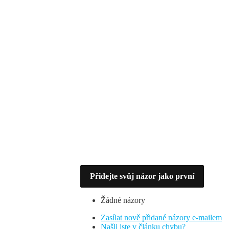
Přidejte svůj názor jako první
Žádné názory
Zasílat nově přidané názory e-mailem
Našli jste v článku chybu?