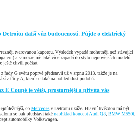
Detroitu další vůz budoucnosti. Půjde o elektrický
ýrazněji tvarovanou kapotou. Výsledek vypadá mohutněji než stávající
ogalerii) a samozřejmě také více zapadá do stylu nejnovějších modelů
 ještě chvíli počkat.
řady G světu poprvé představil už v srpnu 2013, takže je na
zí z třídy A, které se také na pohled dost podobá.
E Coupé je větší, prostornější a přivítá vás
důležitější, co
Mercedes
v Detroitu ukáže. Hlavní hvězdou má být
osalonu se pak představí také
například koncept Audi Q8
,
BMW M550i
ncept automobilky Volkswagen.