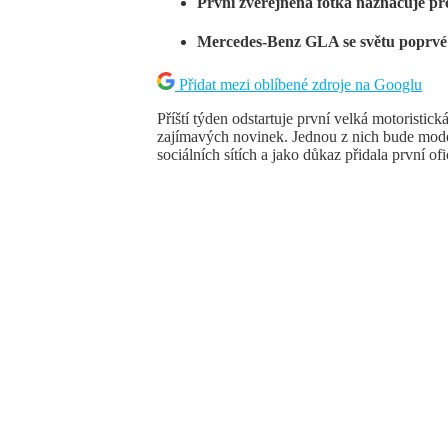
První zveřejněná fotka naznačuje p
Mercedes-Benz GLA se světu poprvé 
Přidat mezi oblíbené zdroje na Googlu
Příští týden odstartuje první velká motoristic
zajímavých novinek. Jednou z nich bude mo
sociálních sítích a jako důkaz přidala první ofi