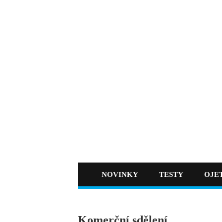
NOVINKY
TESTY
OJE
Komerční sdělení