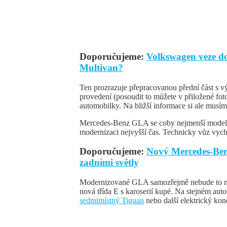
Doporučujeme:
Volkswagen veze do 
Multivan?
Ten prozrazuje přepracovanou přední část s v
provedení (posoudit to můžete v přiložené fot
automobilky. Na bližší informace si ale musíme
Mercedes-Benz GLA se coby nejmenší model z 
modernizaci nejvyšší čas. Technicky vůz vychá
Doporučujeme:
Nový Mercedes-Benz 
zadními světly
Modernizované GLA samozřejmě nebude to nej
nová třída E s karoserií kupé. Na stejném aut
sedmimístný Tiguan
nebo další elektrický ko