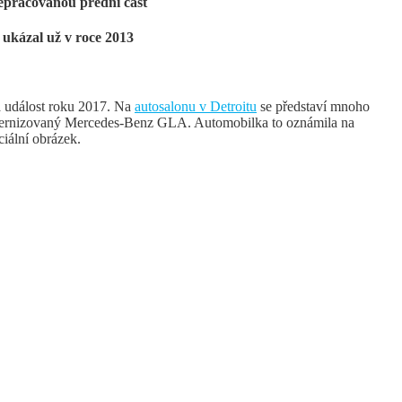
řepracovanou přední část
ukázal už v roce 2013
ká událost roku 2017. Na
autosalonu v Detroitu
se představí mnoho
dernizovaný Mercedes-Benz GLA. Automobilka to oznámila na
ciální obrázek.