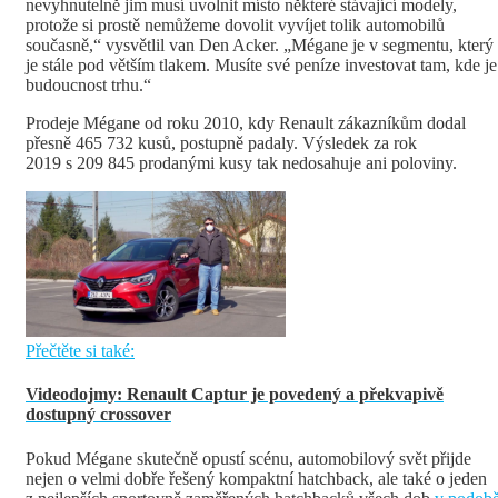
nevyhnutelně jim musí uvolnit místo některé stávající modely,
protože si prostě nemůžeme dovolit vyvíjet tolik automobilů
současně,“ vysvětlil van Den Acker. „Mégane je v segmentu, který
je stále pod větším tlakem. Musíte své peníze investovat tam, kde je
budoucnost trhu.“
Prodeje Mégane od roku 2010, kdy Renault zákazníkům dodal
přesně 465 732 kusů, postupně padaly. Výsledek za rok
2019 s 209 845 prodanými kusy tak nedosahuje ani poloviny.
Přečtěte si také:
Videodojmy: Renault Captur je povedený a překvapivě
dostupný crossover
Pokud Mégane skutečně opustí scénu, automobilový svět přijde
nejen o velmi dobře řešený kompaktní hatchback, ale také o jeden