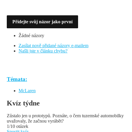
Přidejte svůj názor jako první
Žádné názory
Zasílat nově přidané názory e-mailem
Našli jste v článku chybu?
Témata:
McLaren
Kvíz týdne
Zůstalo jen u prototypů. Poznáte, o čem tuzemské automobilky
uvažovaly, že začnou vyrábět?
1/10 otázek
Spustit kvíz