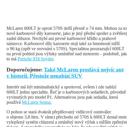
McLaren 600LT je oproti 570S delší přesně o 74 mm. Mohou za to
nové karbonové díly karoserie, jako je jiný přední spoiler a zvětšen
zadní difuzor. Nechybí ani pevné karbonové křídlo a prahové
nástavce. Karbonové díly karoserie stojí také za hmotností nižší
o 96 kg (opět ve srovnání s 570S). Specialitou prozrazující 600LT
na první pohled jsou výfuky umístěné nad motorem – podobně, jak
to má
Porsche 918 Spyder
.
Doporučujeme:
Také McLaren prodává nejvíc aut
v historii. Přestože nenabízí SUV
Interiér má být minimalistický a sportovní, ovšem i zde nabízí
600LT jednu specialitu. Řeč je o karbonových sedadlech, původně
vyvinutých pro model P1. Alternativou jsou pak sedadla, která
používá
McLaren Senna.
O pohon se stará dvakrát přeplňovaný vidlicový osmiválec
o objemu 3,8 litru. V rámci přechodu od 570S k 600LT dostal mot
vylepšený systém chlazení a zmíněný nový výfuk s nižším zpětný