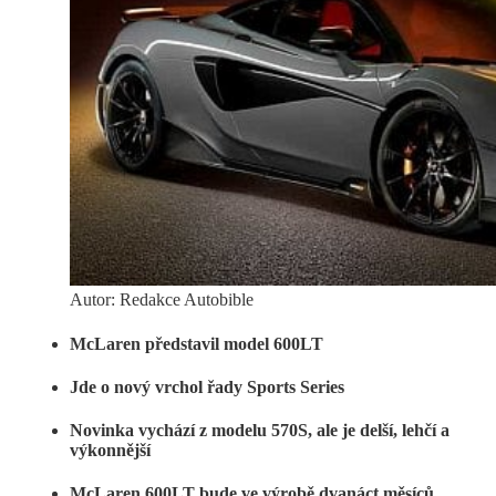
Autor: Redakce Autobible
McLaren představil model 600LT
Jde o nový vrchol řady Sports Series
Novinka vychází z modelu 570S, ale je delší, lehčí a
výkonnější
McLaren 600LT bude ve výrobě dvanáct měsíců