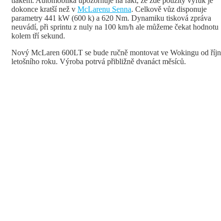
tlakem. Automobilka upozorňuje na fakt, že zde použitý výfuk je
dokonce kratší než v
McLarenu Senna
. Celkově vůz disponuje
parametry 441 kW (600 k) a 620 Nm. Dynamiku tisková zpráva
neuvádí, při sprintu z nuly na 100 km/h ale můžeme čekat hodnotu
kolem tří sekund.
Nový McLaren 600LT se bude ručně montovat ve Wokingu od říjn
letošního roku. Výroba potrvá přibližně dvanáct měsíců.