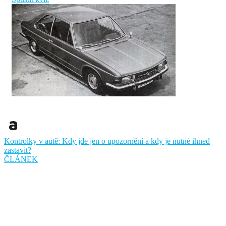
Kontrolky v autě: Kdy jde jen o upozornění a kdy je nutné ihned
zastavit?
ČLÁNEK