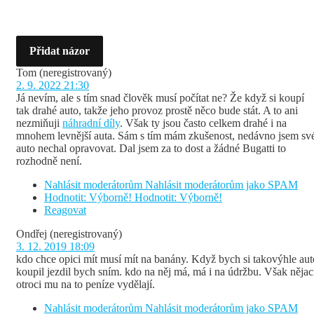
Přidat názor
Tom
(neregistrovaný)
2. 9. 2022 21:30
Já nevím, ale s tím snad člověk musí počítat ne? Že když si koupí
tak drahé auto, takže jeho provoz prostě něco bude stát. A to ani
nezmiňuji
náhradní díly
. Však ty jsou často celkem drahé i na
mnohem levnější auta. Sám s tím mám zkušenost, nedávno jsem sv
auto nechal opravovat. Dal jsem za to dost a žádné Bugatti to
rozhodně není.
Nahlásit moderátorům
Nahlásit moderátorům jako SPAM
Hodnotit: Výborně!
Hodnotit: Výborně!
Reagovat
Ondřej
(neregistrovaný)
3. 12. 2019 18:09
kdo chce opici mít musí mít na banány. Když bych si takovýhle aut
koupil jezdil bych sním. kdo na něj má, má i na údržbu. Však nějac
otroci mu na to peníze vydělají.
Nahlásit moderátorům
Nahlásit moderátorům jako SPAM