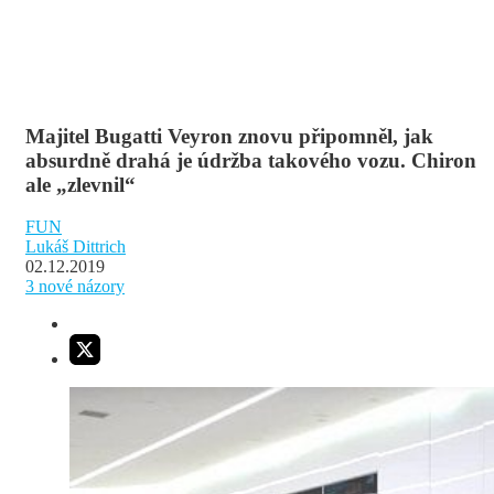
Majitel Bugatti Veyron znovu připomněl, jak
absurdně drahá je údržba takového vozu. Chiron
ale „zlevnil“
FUN
Lukáš Dittrich
02.12.2019
3
nové názory