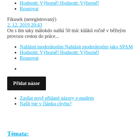
Hodnotit: Výborně!
Hodnotit: Výborně!
Reagovat
Fikusek
(neregistrovaný)
2. 12. 2019 20:43
On s tím taky málokdo nalítá 50 tisíc kiláků ročně v běžným
provozu cestou do práce...
Nahlásit moderátorům
Nahlásit moderátorům jako SPAM
Hodnotit: Výborně!
Hodnotit: Výborně!
Reagovat
Přidat názor
Zasílat nově přidané názory e-mailem
Našli jste v článku chybu?
Témata: