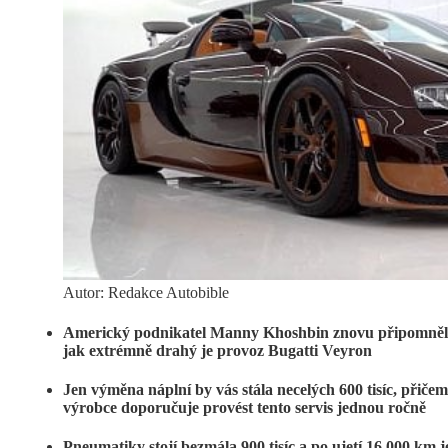
Autor: Redakce Autobible
Americký podnikatel Manny Khoshbin znovu připomněl
jak extrémně drahý je provoz Bugatti Veyron
Jen výměna náplní by vás stála necelých 600 tisíc, přiče
výrobce doporučuje provést tento servis jednou ročně
Pneumatiky stojí bezmála 900 tisíc a po ujetí 16 000 km j