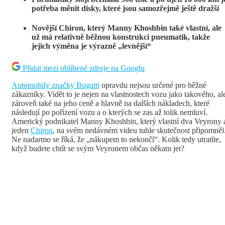
potřeba měnit disky, které jsou samozřejmě ještě dražší
Novější Chiron, který Manny Khoshbin také vlastní, ale
už má relativně běžnou konstrukci pneumatik, takže
jejich výměna je výrazně „levnější“
Přidat mezi oblíbené zdroje na Googlu
Automobily značky Bugatti
opravdu nejsou určené pro běžné
zákazníky. Vidět to je nejen na vlastnostech vozu jako takového, al
zároveň také na jeho ceně a hlavně na dalších nákladech, které
následují po pořízení vozu a o kterých se zas až tolik nemluví.
Americký podnikatel Manny Khoshbin, který vlastní dva Veyrony 
jeden
Chiron
, na svém nedávném videu tuhle skutečnost připomněl
Ne nadarmo se říká, že „nákupem to nekončí“. Kolik tedy utratíte,
když budete chtít se svým Veyronem občas někam jet?