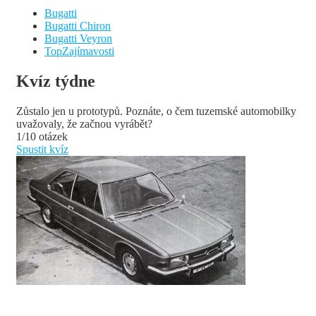
Bugatti
Bugatti Chiron
Bugatti Veyron
TopZajímavosti
Kvíz týdne
Zůstalo jen u prototypů. Poznáte, o čem tuzemské automobilky
uvažovaly, že začnou vyrábět?
1/10 otázek
Spustit kvíz