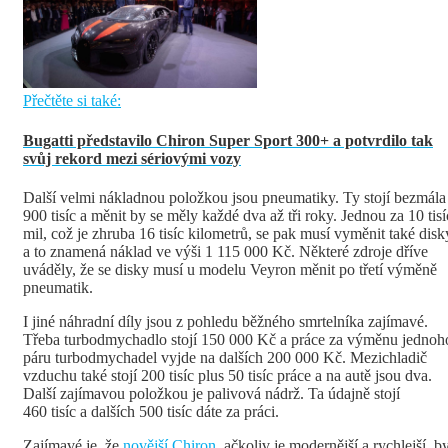
Přečtěte si také:
Bugatti představilo Chiron Super Sport 300+ a potvrdilo tak
svůj rekord mezi sériovými vozy
Další velmi nákladnou položkou jsou pneumatiky. Ty stojí bezmála
900 tisíc a měnit by se měly každé dva až tři roky. Jednou za 10 tisí
mil, což je zhruba 16 tisíc kilometrů, se pak musí vyměnit také disk
a to znamená náklad ve výši 1 115 000 Kč. Některé zdroje dříve
uváděly, že se disky musí u modelu Veyron měnit po třetí výměně
pneumatik.
I jiné náhradní díly jsou z pohledu běžného smrtelníka zajímavé.
Třeba turbodmychadlo stojí 150 000 Kč a práce za výměnu jednoh
páru turbodmychadel vyjde na dalších 200 000 Kč. Mezichladič
vzduchu také stojí 200 tisíc plus 50 tisíc práce a na autě jsou dva.
Další zajímavou položkou je palivová nádrž. Ta údajně stojí
460 tisíc a dalších 500 tisíc dáte za práci.
Zajímavé je, že
novější Chiron
, ačkoliv je modernější a rychlejší, b