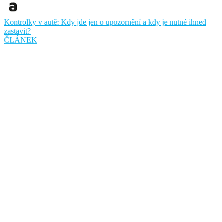
Kontrolky v autě: Kdy jde jen o upozornění a kdy je nutné ihned
zastavit?
ČLÁNEK