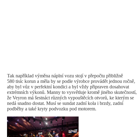
Tak například výměna náplní vozu stojí v přepočtu přibližně
580 tisíc korun a měla by se podle výrobce provádět jednou ročně,
aby byl vůz v perfektní kondici a byl vždy připraven dosahovat
extrémních výkonů. Manny to vysvětluje kromě jiného skutečností,
že Veyron má šestnáct různých vypouštěcích otvorů, ke kterým se
nedá snadno dostat. Musí se sundat zadní kola i brzdy, zadní
podběhy a také kryty podvozku pod motorem.