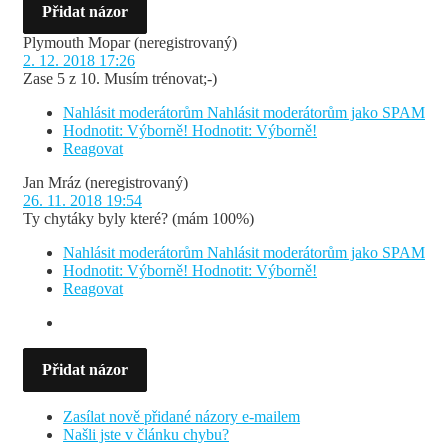
Přidat názor
Plymouth Mopar
(neregistrovaný)
2. 12. 2018 17:26
Zase 5 z 10. Musím trénovat;-)
Nahlásit moderátorům
Nahlásit moderátorům jako SPAM
Hodnotit: Výborně!
Hodnotit: Výborně!
Reagovat
Jan Mráz
(neregistrovaný)
26. 11. 2018 19:54
Ty chytáky byly které? (mám 100%)
Nahlásit moderátorům
Nahlásit moderátorům jako SPAM
Hodnotit: Výborně!
Hodnotit: Výborně!
Reagovat
Přidat názor
Zasílat nově přidané názory e-mailem
Našli jste v článku chybu?