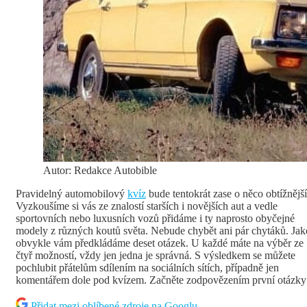
Autor: Redakce Autobible
Pravidelný automobilový
kvíz
bude tentokrát zase o něco obtížnější
Vyzkoušíme si vás ze znalostí starších i novějších aut a vedle
sportovních nebo luxusních vozů přidáme i ty naprosto obyčejné
modely z různých koutů světa. Nebude chybět ani pár chytáků. Jak
obvykle vám předkládáme deset otázek. U každé máte na výběr ze
čtyř možností, vždy jen jedna je správná. S výsledkem se můžete
pochlubit přátelům sdílením na sociálních sítích, případně jen
komentářem dole pod kvízem. Začněte zodpovězením první otázky
Přidat mezi oblíbené zdroje na Googlu