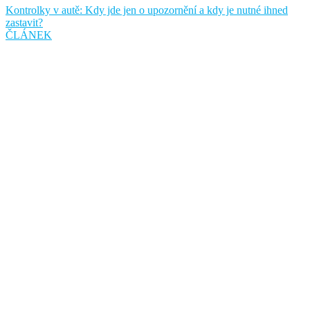
Kontrolky v autě: Kdy jde jen o upozornění a kdy je nutné ihned
zastavit?
ČLÁNEK