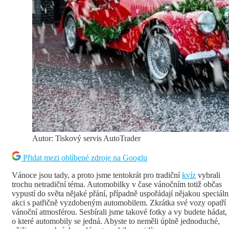
Autor: Tiskový servis AutoTrader
Přidat mezi oblíbené zdroje na Googlu
Vánoce jsou tady, a proto jsme tentokrát pro tradiční
kvíz
vybrali
trochu netradiční téma. Automobilky v čase vánočním totiž občas
vypustí do světa nějaké přání, případně uspořádají nějakou speciáln
akci s patřičně vyzdobeným automobilem. Zkrátka své vozy opatří
vánoční atmosférou. Sesbírali jsme takové fotky a vy budete hádat,
o které automobily se jedná. Abyste to neměli úplně jednoduché,