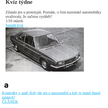
Kvíz týdne
Zůstalo jen u prototypů. Poznáte, o čem tuzemské automobilky
uvažovaly, že začnou vyrábět?
1/10 otázek
Spustit kvíz
Kontrolky v autě: Kdy jde jen o upozornění a kdy je nutné ihned
zastavit?
ČLÁNEK