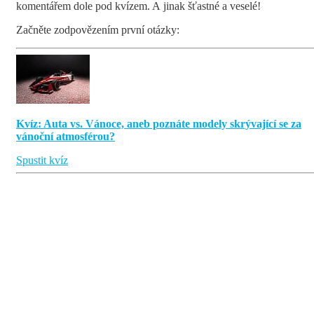
komentářem dole pod kvízem. A jinak šťastné a veselé!
Začněte zodpovězením první otázky:
Kvíz: Auta vs. Vánoce, aneb poznáte modely skrývající se za
vánoční atmosférou?
Spustit kvíz