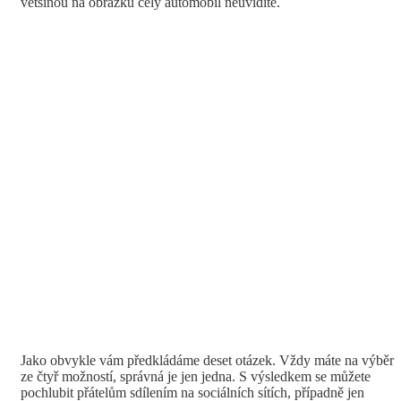
většinou na obrázku celý automobil neuvidíte.
Jako obvykle vám předkládáme deset otázek. Vždy máte na výběr
ze čtyř možností, správná je jen jedna. S výsledkem se můžete
pochlubit přátelům sdílením na sociálních sítích, případně jen