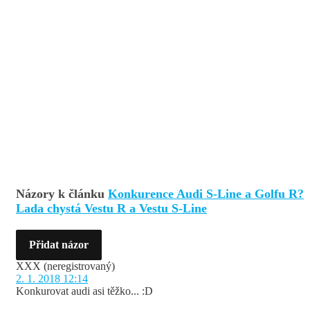
Názory k článku
Konkurence Audi S-Line a Golfu R?
Lada chystá Vestu R a Vestu S-Line
Přidat názor
XXX
(neregistrovaný)
2. 1. 2018 12:14
Konkurovat audi asi těžko... :D