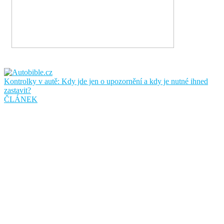
Kontrolky v autě: Kdy jde jen o upozornění a kdy je nutné ihned
zastavit?
ČLÁNEK