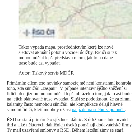
Takto vypadá mapa, prostřednictvím které lze nově
sledovat aktuální polohu vozidel údržby. Řidiči si tak
mohou udělat lepší představu o tom, jak to na dané
trase bude asi vypadat.
Autor: Tiskový servis MDČR
Primárním cílem této novinky samozřejmě není konstantní kontrola
toho, zda silničáři „zaspali“. V případě intenzivnějšího sněžení si
řidiči před jízdou mohou udělat lepší obrázek o tom, jak to asi bude
na jejich plánované trase vypadat. Sluší se podotknout, že za zimní
kalamity často nemohou silničáři, ale komplikace dělají hlavně
samotní řidiči, kteří mnohdy už asi
na jízdu na sněhu zapomněli
.
ŘSD se stará primárně o sjízdnost dálnic. S údržbou silnic prvních
tříd a také některých dálničních úseků pomáhají dodavatelské firmy
Ty mají uzavřené smlouvy s ŘSD.
Během letošní zimy se stará