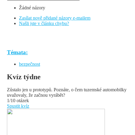
Žádné názory
Zasílat nově přidané názory e-mailem
Našli jste v článku chybu?
Témata:
bezpečnost
Kvíz týdne
Zůstalo jen u prototypů. Poznáte, o čem tuzemské automobilky
uvažovaly, že začnou vyrábět?
1/10 otázek
Spustit kvíz