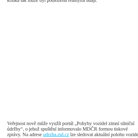
kritika tak může být podložená reálnými údaji.
Veřejnost nově může využít portál „Pohyby vozidel zimní silniční
údržby“, o jehož spuštění informovalo MDČR formou tiskové
zprávy. Na adrese
udrzba.rsd.cz
lze sledovat aktuální polohu vozide