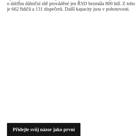
o údržbu dálniční sítě prováděné jen ŘSD bezmála 800 lidí. Z toho
je 662 řidičů a 131 dispečerů. Další kapacity jsou v pohotovosti.
Přidejte svůj názor jako první