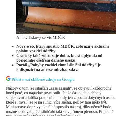
Autor: Tiskový servis MDČR
Nový web, který spustilo MDČR, zobrazuje aktuální
polohu vozidel údržby
Graficky také zobrazuje dobu, která uplynula od
posledního ošetření daného úseku
Portál „Pohyby vozidel zimní silniční údržby“ je
k dispozici na adrese udrzba.rsd.cz
Přidat mezi oblíbené zdroje na Googlu
Názory o tom, že silničáři „zase zaspali“, se objevují každoročně
hned poté, co napadne první sníh. Jenže často jde o debaty
subjektivní a kritika pramení mnohdy jen z pocitu dotyčných osob,
které si myslí, že je na silnici více sněhu, než by tam mělo být.
Ministerstvo dopravy aktuálně spustilo nástroj, díky němuž bude
možné sledovat práci silničářů takřka v přímém přenosu. Případná