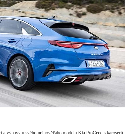
í a výbavy u svého nejnovějšího modelu Kia ProCeed s karoserií