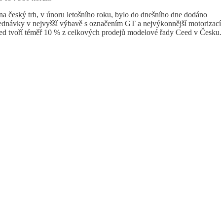
 český trh, v únoru letošního roku, bylo do dnešního dne dodáno
ednávky v nejvyšší výbavě s označením GT a nejvýkonnější motorizací
ed tvoří téměř 10 % z celkových prodejů modelové řady Ceed v Česku