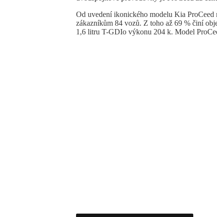
Od uvedení ikonického modelu Kia ProCeed na
zákazníkům 84 vozů. Z toho až 69 % činí obj
1,6 litru T-GDIo výkonu 204 k. Model ProCe