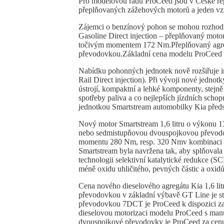
Pro modelovou řadu ProCeed jsou v České repu
přeplňovaných zážehových motorů a jeden vz
Zájemci o benzínový pohon se mohou rozhodno
Gasoline Direct injection – přeplňovaný mot
točivým momentem 172 Nm.Přeplňovaný agregá
převodovkou.Základní cena modelu ProCeed v
Nabídku pohonných jednotek nově rozšiřuje i
Rail Direct injection). Při vývoji nové jedno
ústrojí, kompaktní a lehké komponenty, stejně
spotřeby paliva a co nejlepších jízdních scho
jednotkou Smartstream automobilky Kia předsta
Nový motor Smartstream 1,6 litru o výkonu 
nebo sedmistupňovou dvouspojkovou převodo
momentu 280 Nm, resp. 320 Nmv kombinaci 
Smartstream byla navržena tak, aby splňovala
technologii selektivní katalytické redukce (
méně oxidu uhličitého, pevných částic a oxid
Cena nového dieselového agregátu Kia 1,6 l
převodovkou v základní výbavě GT Line je 
převodovkou 7DCT je ProCeed k dispozici za
dieselovou motorizaci modelu ProCeed s man
dvouspojkové převodovky je ProCeed za cen