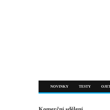
NOVINKY
TESTY
OJE
Komerční sdělení