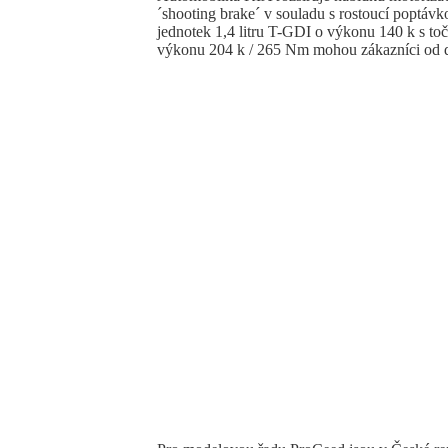
´shooting brake´ v souladu s rostoucí poptáv
jednotek 1,4 litru T-GDI o výkonu 140 k s t
výkonu 204 k / 265 Nm mohou zákazníci od d