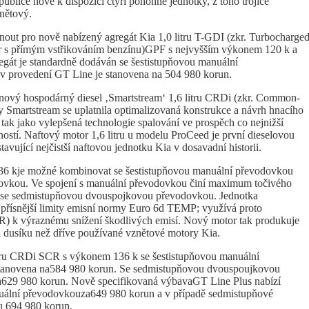
blice nově k dispozici čtyři pohonné jednotky, z toho trojice
nětový.
ut pro nově nabízený agregát Kia 1,0 litru T-GDI (zkr. Turbocharge
or s přímým vstřikováním benzínu)GPF s nejvyšším výkonem 120 k a
t je standardně dodáván se šestistupňovou manuální
 provedení GT Line je stanovena na 504 980 korun.
nový hospodárný diesel ‚Smartstream‘ 1,6 litru CRDi (zkr. Common-
tky Smartstream se uplatnila optimalizovaná konstrukce a návrh hnacího
 tak jako vylepšená technologie spalování ve prospěch co nejnižší
pností. Naftový motor 1,6 litru u modelu ProCeed je první dieselovou
vující nejčistší naftovou jednotku Kia v dosavadní historii.
136 kje možné kombinovat se šestistupňovou manuální převodovkou
vkou. Ve spojení s manuální převodovkou činí maximum točivého
se sedmistupňovou dvouspojkovou převodovkou. Jednotka
 přísnější limity emisní normy Euro 6d TEMP; využívá proto
SCR) k výraznému snížení škodlivých emisí. Nový motor tak produkuje
ů dusíku než dříve používané vznětové motory Kia.
itru CRDi SCR s výkonem 136 k se šestistupňovou manuální
stanovena na584 980 korun. Se sedmistupňovou dvouspoujkovou
629 980 korun. Nově specifikovaná výbavaGT Line Plus nabízí
uální převodovkouza649 980 korun a v případě sedmistupňové
u 694 980 korun.