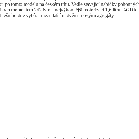
kou po tomto modelu na českém trhu. Vedle stávající nabídky pohonnýc
očivým momentem 242 Nm a nejvýkonnější motorizaci 1,6 litru T-GDIo
nešního dne vybírat mezi dalšími dvěma novými agregáty.