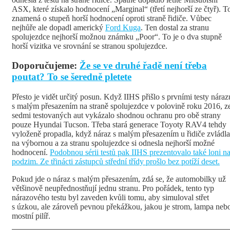
ASX, které získalo hodnocení „Marginal“ (třetí nejhorší ze čtyř). T
znamená o stupeň horší hodnocení oproti straně řidiče. Vůbec
nejhůře ale dopadl americký
Ford Kuga
. Ten dostal za stranu
spolujezdce nejhorší možnou známku „Poor“. To je o dva stupně
horší vizitka ve srovnání se stranou spolujezdce.
Doporučujeme:
Že se ve druhé řadě není třeba
poutat? To se šeredně pletete
Přesto je vidět určitý posun. Když IIHS přišlo s prvními testy náraz
s malým přesazením na straně spolujezdce v polovině roku 2016, z
sedmi testovaných aut vykázalo shodnou ochranu pro obě strany
pouze Hyundai Tucson. Třeba stará generace Toyoty RAV4 tehdy
vyloženě propadla, když náraz s malým přesazením u řidiče zvládla
na výbornou a za stranu spolujezdce si odnesla nejhorší možné
hodnocení.
Podobnou sérii testů pak IIHS prezentovalo také loni n
podzim. Ze třinácti zástupců střední třídy prošlo bez potíží deset.
Pokud jde o náraz s malým přesazením, zdá se, že automobilky už
většinově neupřednostňují jednu stranu. Pro pořádek, tento typ
nárazového testu byl zaveden kvůli tomu, aby simuloval střet
s úzkou, ale zároveň pevnou překážkou, jakou je strom, lampa neb
mostní pilíř.