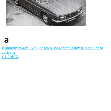
Kontrolky v autě: Kdy jde jen o upozornění a kdy je nutné ihned
zastavit?
ČLÁNEK