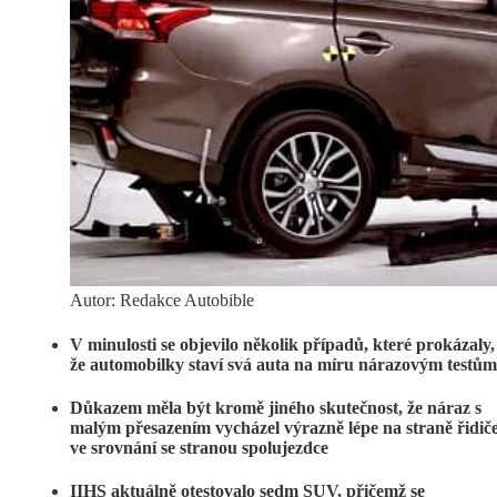
Autor: Redakce Autobible
V minulosti se objevilo několik případů, které prokázaly,
že automobilky staví svá auta na míru nárazovým testů
Důkazem měla být kromě jiného skutečnost, že náraz s
malým přesazením vycházel výrazně lépe na straně řidič
ve srovnání se stranou spolujezdce
IIHS aktuálně otestovalo sedm SUV, přičemž se