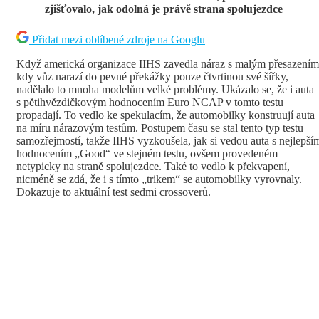
zjišťovalo, jak odolná je právě strana spolujezdce
Přidat mezi oblíbené zdroje na Googlu
Když americká organizace IIHS zavedla náraz s malým přesazením
kdy vůz narazí do pevné překážky pouze čtvrtinou své šířky,
nadělalo to mnoha modelům velké problémy. Ukázalo se, že i auta
s pětihvězdičkovým hodnocením Euro NCAP v tomto testu
propadají. To vedlo ke spekulacím, že automobilky konstruují auta
na míru nárazovým testům. Postupem času se stal tento typ testu
samozřejmostí, takže IIHS vyzkoušela, jak si vedou auta s nejlepší
hodnocením „Good“ ve stejném testu, ovšem provedeném
netypicky na straně spolujezdce. Také to vedlo k překvapení,
nicméně se zdá, že i s tímto „trikem“ se automobilky vyrovnaly.
Dokazuje to aktuální test sedmi crossoverů.