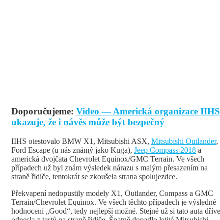
Doporučujeme:
Video — Americká organizace IIHS
ukazuje, že i návěs může být bezpečný
IIHS otestovalo BMW X1, Mitsubishi ASX,
Mitsubishi Outlander
,
Ford Escape (u nás známý jako Kuga),
Jeep Compass 2018
a
americká dvojčata Chevrolet Equinox/GMC Terrain. Ve všech
případech už byl znám výsledek nárazu s malým přesazením na
straně řidiče, tentokrát se zkoušela strana spolujezdce.
Překvapení nedopustily modely X1, Outlander, Compass a GMC
Terrain/Chevrolet Equinox. Ve všech těchto případech je výsledné
hodnocení „Good“, tedy nejlepší možné. Stejné už si tato auta dřív
odnesla z testů na straně řidiče. Špatně dopadlo letité Mitsubishi