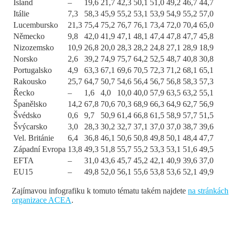
Island
–
19,6
21,7
42,3
50,1
51,0
49,2
46,7
44,7
Itálie
7,3
58,3
45,9
55,2
53,1
53,9
54,9
55,2
57,0
Lucembursko
21,3
75,4
75,2
76,7
76,1
73,4
72,0
70,4
65,0
Německo
9,8
42,0
41,9
47,1
48,1
47,4
47,8
47,7
45,8
Nizozemsko
10,9
26,8
20,0
28,3
28,2
24,8
27,1
28,9
18,9
Norsko
2,6
39,2
74,9
75,7
64,2
52,5
48,7
40,8
30,8
Portugalsko
4,9
63,3
67,1
69,6
70,5
72,3
71,2
68,1
65,1
Rakousko
25,7
64,7
50,7
54,6
56,4
56,7
56,8
58,3
57,3
Řecko
–
1,6
4,0
10,0
40,0
57,9
63,5
63,2
55,1
Španělsko
14,2
67,8
70,6
70,3
68,9
66,3
64,9
62,7
56,9
Švédsko
0,6
9,7
50,9
61,4
66,8
61,5
58,9
57,7
51,5
Švýcarsko
3,0
28,3
30,2
32,7
37,1
37,0
37,0
38,7
39,6
Vel. Británie
6,4
36,8
46,1
50,6
50,8
49,8
50,1
48,4
47,7
Západní Evropa
13,8
49,3
51,8
55,7
55,2
53,3
53,1
51,6
49,5
EFTA
–
31,0
43,6
45,7
45,2
42,1
40,9
39,6
37,0
EU15
–
49,8
52,0
56,1
55,6
53,8
53,6
52,1
49,9
Zajímavou infografiku k tomuto tématu takém najdete
na stránkách
organizace ACEA
.