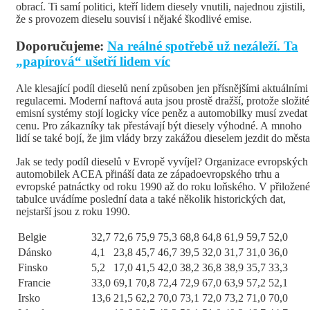
obrací. Ti samí politici, kteří lidem diesely vnutili, najednou zjistili,
že s provozem dieselu souvisí i nějaké škodlivé emise.
Doporučujeme:
Na reálné spotřebě už nezáleží. Ta
„papírová“ ušetří lidem víc
Ale klesající podíl dieselů není způsoben jen přísnějšími aktuálními
regulacemi. Moderní naftová auta jsou prostě dražší, protože složité
emisní systémy stojí logicky více peněz a automobilky musí zvedat
cenu. Pro zákazníky tak přestávají být diesely výhodné. A mnoho
lidí se také bojí, že jim vlády brzy zakážou dieselem jezdit do města
Jak se tedy podíl dieselů v Evropě vyvíjel? Organizace evropských
automobilek ACEA přináší data ze západoevropského trhu a
evropské patnáctky od roku 1990 až do roku loňského. V přiložené
tabulce uvádíme poslední data a také několik historických dat,
nejstarší jsou z roku 1990.
Belgie
32,7
72,6
75,9
75,3
68,8
64,8
61,9
59,7
52,0
Dánsko
4,1
23,8
45,7
46,7
39,5
32,0
31,7
31,0
36,0
Finsko
5,2
17,0
41,5
42,0
38,2
36,8
38,9
35,7
33,3
Francie
33,0
69,1
70,8
72,4
72,9
67,0
63,9
57,2
52,1
Irsko
13,6
21,5
62,2
70,0
73,1
72,0
73,2
71,0
70,0