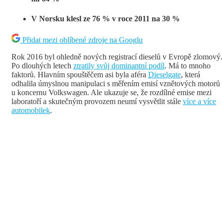
V Norsku klesl ze 76 % v roce 2011 na 30 %
Přidat mezi oblíbené zdroje na Googlu
Rok 2016 byl ohledně nových registrací dieselů v Evropě zlomový
Po dlouhých letech
ztratily svůj dominantní podíl
. Má to mnoho
faktorů. Hlavním spouštěčem asi byla aféra
Dieselgate
, která
odhalila úmyslnou manipulaci s měřením emisí vznětových motorů
u koncernu Volkswagen. Ale ukazuje se, že rozdílné emise mezi
laboratoří a skutečným provozem neumí vysvětlit stále
více a více
automobilek
.