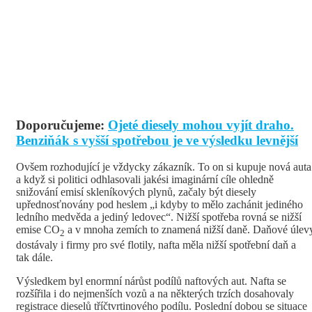
Doporučujeme:
Ojeté diesely mohou vyjít draho.
Benziňák s vyšší spotřebou je ve výsledku levnější
Ovšem rozhodující je vždycky zákazník. To on si kupuje nová auta
a když si politici odhlasovali jakési imaginární cíle ohledně
snižování emisí skleníkových plynů, začaly být diesely
upřednosťnovány pod heslem „i kdyby to mělo zachánit jediného
ledního medvěda a jediný ledovec“. Nižší spotřeba rovná se nižší
emise CO
a v mnoha zemích to znamená nižší daně. Daňové úlev
2
dostávaly i firmy pro své flotily, nafta měla nižší spotřební daň a
tak dále.
Výsledkem byl enormní nárůst podílů naftových aut. Nafta se
rozšířila i do nejmenších vozů a na některých trzích dosahovaly
registrace dieselů tříčtvrtinového podílu. Poslední dobou se situace