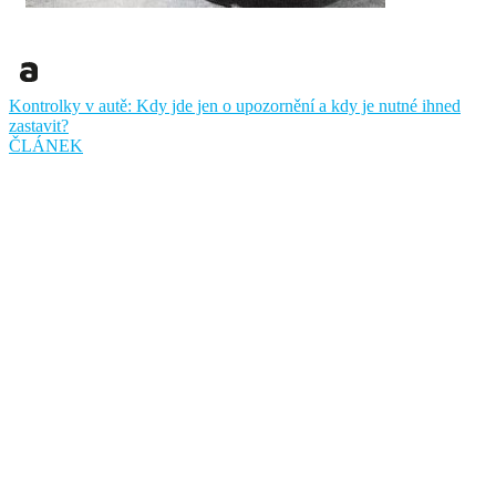
Kontrolky v autě: Kdy jde jen o upozornění a kdy je nutné ihned
zastavit?
ČLÁNEK