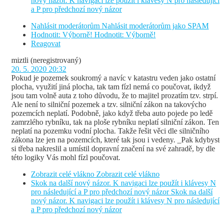
nový názor. K navigaci lze použít i klávesy N pro následující
a P pro předchozí nový názor
Nahlásit moderátorům
Nahlásit moderátorům jako SPAM
Hodnotit: Výborně!
Hodnotit: Výborně!
Reagovat
miztli
(neregistrovaný)
20. 5. 2020 20:32
Pokud je pozemek soukromý a navíc v katastru veden jako ostatní
plocha, využití jiná plocha, tak tam fízl nemá co poučovat, ikdyž
jsou tam volně auta z toho důvodu, že to majitel prozatím tzv. strpí.
Ale není to silniční pozemek a tzv. silniční zákon na takovýcho
pozemcích neplatí. Podobně, jako když třeba auto pojede po ledě
zamrzlého rybníku, tak na ploše rybníku neplatí silniční zákon. Ten
neplatí na pozemku vodní plocha. Takže řešit věci dle silničního
zákona lze jen na pozemcích, které tak jsou i vedeny. _Pak kdybyst
si třeba nakreslil a umístil dopravní značení na své zahradě, by dle
této logiky Vás mohl fízl poučovat.
Zobrazit celé vlákno
Zobrazit celé vlákno
Skok na další nový názor. K navigaci lze použít i klávesy N
pro následující a P pro předchozí nový názor
Skok na další
nový názor. K navigaci lze použít i klávesy N pro následující
a P pro předchozí nový názor