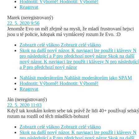
Hodnotit: Výborně!
Hodnotit: Výborně!
Reagovat
Marek
(neregistrovaný)
22. 5. 2020 9:56
Jenomže Evo on měl zřejmě na mysli, že mladí frustrovaní hejsci
jsou u té policie, kdopak má vymlácený rozum že Evo. :D
Zobrazit celé vlákno
Zobrazit celé vlákno
Skok na další nový názor. K navigaci lze použít i klávesy N
pro následující a P pro předchozí nový názor
Skok na další
nový názor. K navigaci lze použít i klávesy N pro následující
a P pro předchozí nový názor
Nahlásit moderátorům
Nahlásit moderátorům jako SPAM
Hodnotit: Výborně!
Hodnotit: Výborně!
Reagovat
Ján
(neregistrovaný)
22. 5. 2020 11:03
Když tak koukám kolem sebe tak právě že lidi 40+ používají selsk
rozum na rozdíl od těch mladších-bohuzel
Zobrazit celé vlákno
Zobrazit celé vlákno
Skok na další nový názor. K navigaci lze použít i klávesy N
pro následující a P pro předchozí nový názor
Skok na další