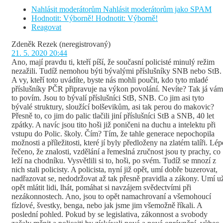
Nahlásit moderátorům
Nahlásit moderátorům jako SPAM
Hodnotit: Výborně!
Hodnotit: Výborně!
Reagovat
Zdeněk Rezek
(neregistrovaný)
21. 5. 2020 20:44
Ano, mají pravdu ti, kteří píší, že současní policisté minulý režim
nezažili. Tudíž nemohou býti bývalými příslušníky SNB nebo StB.
A vy, kteří toto uvádíte, byste nás mohli poučit, kdo tyto mladé
příslušníky PČR připravuje na výkon povolání. Nevíte? Tak já vám
to povím. Jsou to bývalí příslušníci StB, SNB. Co jim asi tyto
bývalé struktury, sloužící bolševikům, asi tak perou do makovic?
Přesně to, co jim do palic tlačili jiní příslušníci StB a SNB, 40 let
zpátky. A navíc jsou tito hoši již poničeni na duchu a intelektu při
vstupu do Polic. školy. Čím? Tím, že tahle generace nepochopila
možnosti a příležitosti, které jí byly předloženy na zlatém talíři. Lép
řečeno, že znalosti, vzdělání a řemeslná zručnost jsou ty prachy, co
leží na chodníku. Vysvětlili si to, hoši, po svém. Tudíž se mnozí z
nich stali policisty. A policista, nyní již opět, umí dobře buzerovat,
nadřazovat se, nedodržovat až tak přesně pravidla a zákony. Umí u
opět mlátit lidi, lhát, pomáhat si navzájem svědectvími při
nezákonnostech. Ano, jsou to opět namachrovaní a všemohoucí
fízlové, švestky, benga, nebo jak jsme jim všemožně říkali. A
poslední pohled. Pokud by se legislativa, zákonnost a svobody