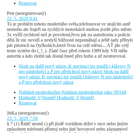
Reagovat
Petr
(neregistrovaný)
22. 5. 2020 8:41
To je problém tohoto moderního světa,telefonovat ve stojícím autě
nemohu ale frajeři na rychlých motorkách mohou jezdit přes město
3x vyšší rychlostí než je povolená,řevu jak na autodromu a policie
dělá že nic nevidí a neslyší.Stížnosti nepomáhají a ještě tady přibyl
pár pitomců na čtyřkolách,které řvou na celé město....AŤ jde celý
tento systém do (_!_). Zlaté časy před rokem 1989 kdy VB měla
autoritu a kdo zlobil tak dostal hned přes hubu a už neotravoval.
Skok na další nový názor. K navigaci lze použít i klávesy N
pro následující a P pro předchozí nový názor
Skok na další
nový názor. K navigaci lze použít i klávesy N pro následující
a P pro předchozí nový názor
Nahlásit moderátorům
Nahlásit moderátorům jako SPAM
Hodnotit: Výborně!
Hodnotit: Výborně!
Reagovat
JirKa
(neregistrovaný)
23. 5. 2020 7:56
§ 7 (1) Řidič nesmí c) při jízdě vozidlem držet v ruce nebo jiným
způsobem telefonní přístroj nebo jiné hovorové nebo záznamové