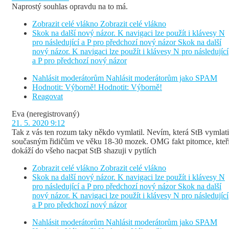
Naprostý souhlas opravdu na to má.
Zobrazit celé vlákno
Zobrazit celé vlákno
Skok na další nový názor. K navigaci lze použít i klávesy N
pro následující a P pro předchozí nový názor
Skok na další
nový názor. K navigaci lze použít i klávesy N pro následující
a P pro předchozí nový názor
Nahlásit moderátorům
Nahlásit moderátorům jako SPAM
Hodnotit: Výborně!
Hodnotit: Výborně!
Reagovat
Eva
(neregistrovaný)
21. 5. 2020 9:12
Tak z vás ten rozum taky někdo vymlatil. Nevím, která StB vymlati
současným řidičům ve věku 18-30 mozek. OMG fakt pitomce, kteř
dokáží do všeho nacpat StB shazuji v pytlích
Zobrazit celé vlákno
Zobrazit celé vlákno
Skok na další nový názor. K navigaci lze použít i klávesy N
pro následující a P pro předchozí nový názor
Skok na další
nový názor. K navigaci lze použít i klávesy N pro následující
a P pro předchozí nový názor
Nahlásit moderátorům
Nahlásit moderátorům jako SPAM