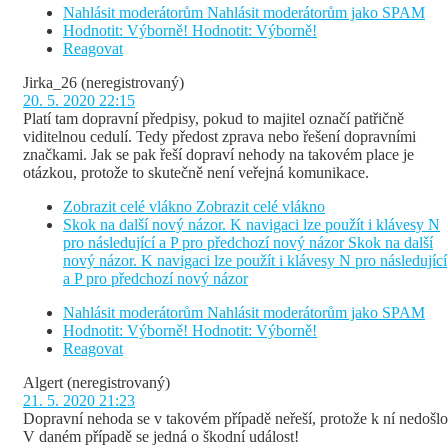
Nahlásit moderátorům
Nahlásit moderátorům jako SPAM
Hodnotit: Výborně!
Hodnotit: Výborně!
Reagovat
Jirka_26
(neregistrovaný)
20. 5. 2020 22:15
Platí tam dopravní předpisy, pokud to majitel označí patřičně
viditelnou cedulí. Tedy předost zprava nebo řešení dopravními
značkami. Jak se pak řeší dopraví nehody na takovém place je
otázkou, protože to skutečně není veřejná komunikace.
Zobrazit celé vlákno
Zobrazit celé vlákno
Skok na další nový názor. K navigaci lze použít i klávesy N
pro následující a P pro předchozí nový názor
Skok na další
nový názor. K navigaci lze použít i klávesy N pro následující
a P pro předchozí nový názor
Nahlásit moderátorům
Nahlásit moderátorům jako SPAM
Hodnotit: Výborně!
Hodnotit: Výborně!
Reagovat
Algert
(neregistrovaný)
21. 5. 2020 21:23
Dopravní nehoda se v takovém případě neřeší, protože k ní nedošlo
V daném případě se jedná o škodní událost!