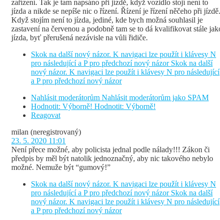
zařízení. Tak je tam napsáno při jízdě, když vozidlo stojí není to
jízda a nikde se nepíše nic o řízení. Řízení je řízení něčeho při jízdě
Když stojím není to jízda, jediné, kde bych možná souhlasil je
zastavení na červenou a podobně tam se to dá kvalifikovat stále jak
jízda, byť přerušená nezávisle na vůli řidiče.
Skok na další nový názor. K navigaci lze použít i klávesy N
pro následující a P pro předchozí nový názor
Skok na další
nový názor. K navigaci lze použít i klávesy N pro následující
a P pro předchozí nový názor
Nahlásit moderátorům
Nahlásit moderátorům jako SPAM
Hodnotit: Výborně!
Hodnotit: Výborně!
Reagovat
milan
(neregistrovaný)
23. 5. 2020 11:01
Není přece možné, aby policista jednal podle nálady!!! Zákon či
předpis by měl být natolik jednoznačný, aby nic takového nebylo
možné. Nemuže být “gumový!”
Skok na další nový názor. K navigaci lze použít i klávesy N
pro následující a P pro předchozí nový názor
Skok na další
nový názor. K navigaci lze použít i klávesy N pro následující
a P pro předchozí nový názor