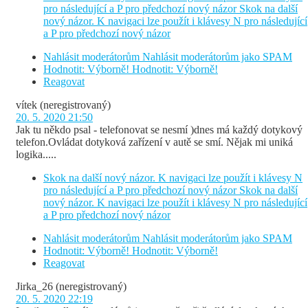
pro následující a P pro předchozí nový názor
Skok na další
nový názor. K navigaci lze použít i klávesy N pro následující
a P pro předchozí nový názor
Nahlásit moderátorům
Nahlásit moderátorům jako SPAM
Hodnotit: Výborně!
Hodnotit: Výborně!
Reagovat
vítek
(neregistrovaný)
20. 5. 2020 21:50
Jak tu někdo psal - telefonovat se nesmí )dnes má každý dotykový
telefon.Ovládat dotyková zařízení v autě se smí. Nějak mi uniká
logika.....
Skok na další nový názor. K navigaci lze použít i klávesy N
pro následující a P pro předchozí nový názor
Skok na další
nový názor. K navigaci lze použít i klávesy N pro následující
a P pro předchozí nový názor
Nahlásit moderátorům
Nahlásit moderátorům jako SPAM
Hodnotit: Výborně!
Hodnotit: Výborně!
Reagovat
Jirka_26
(neregistrovaný)
20. 5. 2020 22:19