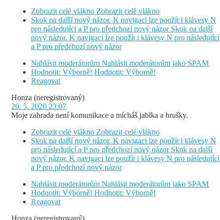
Zobrazit celé vlákno
Zobrazit celé vlákno
Skok na další nový názor. K navigaci lze použít i klávesy N
pro následující a P pro předchozí nový názor
Skok na další
nový názor. K navigaci lze použít i klávesy N pro následující
a P pro předchozí nový názor
Nahlásit moderátorům
Nahlásit moderátorům jako SPAM
Hodnotit: Výborně!
Hodnotit: Výborně!
Reagovat
Honza
(neregistrovaný)
20. 5. 2020 23:07
Moje zahrada není komunikace a mícháš jablka a hrušky.
Zobrazit celé vlákno
Zobrazit celé vlákno
Skok na další nový názor. K navigaci lze použít i klávesy N
pro následující a P pro předchozí nový názor
Skok na další
nový názor. K navigaci lze použít i klávesy N pro následující
a P pro předchozí nový názor
Nahlásit moderátorům
Nahlásit moderátorům jako SPAM
Hodnotit: Výborně!
Hodnotit: Výborně!
Reagovat
Honza
(neregistrovaný)