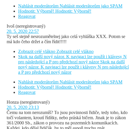
Nahlásit moderátorům
Nahlásit moderátorům jako SPAM
Hodnotit: Výborně!
Hodnotit: Výborně!
Reagovat
Ivoš
(neregistrovaný)
20. 5. 2020 22:57
Ty seš stejně nesrozumětelnej jako celá vyhláška XXX. Potom se
má kdo čeho držet a čím řídit!!!!!
Zobrazit celé vlákno
Zobrazit celé vlákno
Skok na další nový názor. K navigaci lze použít i klávesy N
pro následující a P pro předchozí nový názor
Skok na další
nový názor. K navigaci lze použít i klávesy N pro následující
a P pro předchozí nový názor
Nahlásit moderátorům
Nahlásit moderátorům jako SPAM
Hodnotit: Výborně!
Hodnotit: Výborně!
Reagovat
Honza
(neregistrovaný)
20. 5. 2020 23:13
Čemu na tom nerozumíš? To jsou povinnosti řidiče, tedy toho, kdo
točí volantem, kroutí řídítky, nebo práská bičem. Jinak je to zákon
361/2000 Sb., zákon o provozu na pozemních komunikacích.
Každej, kdo dělal řidičák, by to měl aspoň trochu znát.