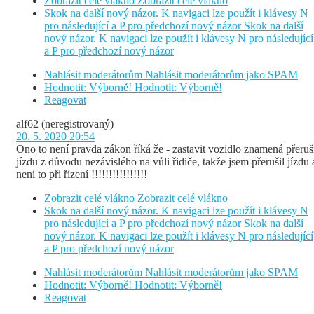
Zobrazit celé vlákno
Zobrazit celé vlákno
Skok na další nový názor. K navigaci lze použít i klávesy N
pro následující a P pro předchozí nový názor
Skok na další
nový názor. K navigaci lze použít i klávesy N pro následující
a P pro předchozí nový názor
Nahlásit moderátorům
Nahlásit moderátorům jako SPAM
Hodnotit: Výborně!
Hodnotit: Výborně!
Reagovat
alf62
(neregistrovaný)
20. 5. 2020 20:54
Ono to není pravda zákon říká že - zastavit vozidlo znamená přeruš
jízdu z důvodu nezávislého na vůli řidiče, takže jsem přerušil jízdu 
není to při řízení !!!!!!!!!!!!!!!!
Zobrazit celé vlákno
Zobrazit celé vlákno
Skok na další nový názor. K navigaci lze použít i klávesy N
pro následující a P pro předchozí nový názor
Skok na další
nový názor. K navigaci lze použít i klávesy N pro následující
a P pro předchozí nový názor
Nahlásit moderátorům
Nahlásit moderátorům jako SPAM
Hodnotit: Výborně!
Hodnotit: Výborně!
Reagovat