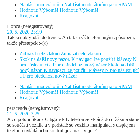
Nahlásit moderátorům
Nahlásit moderátorům jako SPAM
Hodnotit: Výborně!
Hodnotit: Výborně!
Reagovat
Honza
(neregistrovaný)
20. 5. 2020 23:19
Tak si nabryndáš do trenek. A i tak držíš telefon jiným způsobem,
takže přestupek :-))))
Zobrazit celé vlákno
Zobrazit celé vlákno
Skok na další nový názor. K navigaci lze použít i klávesy N
pro následující a P pro předchozí nový názor
Skok na další
nový názor. K navigaci lze použít i klávesy N pro následující
a P pro předchozí nový názor
Nahlásit moderátorům
Nahlásit moderátorům jako SPAM
Hodnotit: Výborně!
Hodnotit: Výborně!
Reagovat
paracenda
(neregistrovaný)
21. 5. 2020 7:25
A co potom Škoda Citigo-e kdy telefon se vkládá do držáku a stane
se součástí vozidla a v podstatě se vozidlo manipulací s displejem
telefonu ovládá nebo kontroluje a nastavuje. ?