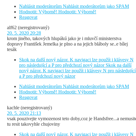
Nahlásit moderátorům
Nahlásit moderátorům jako SPAM
Hodnotit: Výborně!
Hodnotit: Výborně!
Reagovat
alf62
(neregistrovaný)
20. 5. 2020 20:28
krom jiného, takových hlupákú jako je i mluvčí ministerstva
dopravy František Jemelka je plno a na jejich bláboly se..e bílej
tesák
Skok na další nový názor. K navigaci lze použít i klávesy N
pro následující a P pro předchozí nový názor
Skok na další
nový názor. K navigaci lze použít i klávesy N pro následující
a P pro předchozí nový názor
Nahlásit moderátorům
Nahlásit moderátorům jako SPAM
Hodnotit: Výborně!
Hodnotit: Výborně!
Reagovat
kachle
(neregistrovaný)
20. 5. 2020 21:13
vsak pouzivejte vymozenost teto doby,coz je Handsfree...a nemusit
tu resit takovyhle chujoviny
Skok na další nový názor. K navigaci lze použít i klávesy N