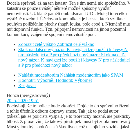
Docela správně, až na ten katastr. Ten s tím nemá nic společného. 
katastru se pouze uvádějí některé možné způsoby využití
nemovitosti. Už blahé paměti ombudsman JUDr. Motejl to vcelku
výstižně rozebral. Účelovou komunikací je i cesta, která vznikne
pouhým pojížděním plochy (např. louka, pole apod.). Nicméně mus
mít dopravní funkci. Tzn. připojení nemovitosti na jinou pozemní
komunikaci, vzájemné spojení nemovitostí apod.
Zobrazit celé vlákno
Zobrazit celé vlákno
Skok na další nový názor. K navigaci lze použít i klávesy N
pro následující a P pro předchozí nový názor
Skok na další
nový názor. K navigaci lze použít i klávesy N pro následující
a P pro předchozí nový názor
Nahlásit moderátorům
Nahlásit moderátorům jako SPAM
Hodnotit: Výborně!
Hodnotit: Výborně!
Reagovat
Honza
(neregistrovaný)
20. 5. 2020 19:51
Pochybuji, že to policie bude zkoušet. Dojde to do správního řízení
a tohle úředník odboru dopravy smete. Tak jak to podal autor
(záleží, jak se policista vyspal), je to teoreticky možné, ale praktick
blbost. Z praxe vím, že takový přestupek musí být zdokumentovan
Musí v tom být společenská škodlivost,což u stojícího vozidla jaksi