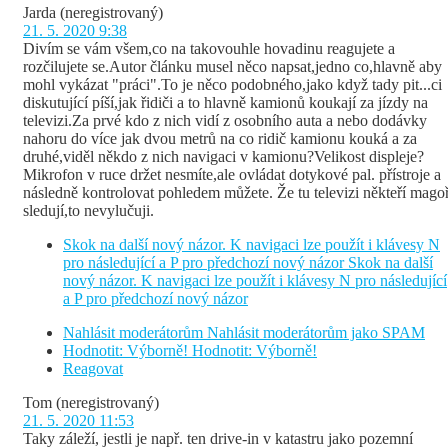
Jarda
(neregistrovaný)
21. 5. 2020 9:38
Divím se vám všem,co na takovouhle hovadinu reagujete a
rozčilujete se.Autor článku musel něco napsat,jedno co,hlavně aby
mohl vykázat "práci".To je něco podobného,jako když tady pit...ci
diskutující píší,jak řidiči a to hlavně kamionů koukají za jízdy na
televizi.Za prvé kdo z nich vidí z osobního auta a nebo dodávky
nahoru do více jak dvou metrů na co ridič kamionu kouká a za
druhé,viděl někdo z nich navigaci v kamionu?Velikost displeje?
Mikrofon v ruce držet nesmíte,ale ovládat dotykové pal. přístroje a
následně kontrolovat pohledem můžete. Že tu televizi někteří magoř
sledují,to nevylučuji.
Skok na další nový názor. K navigaci lze použít i klávesy N
pro následující a P pro předchozí nový názor
Skok na další
nový názor. K navigaci lze použít i klávesy N pro následující
a P pro předchozí nový názor
Nahlásit moderátorům
Nahlásit moderátorům jako SPAM
Hodnotit: Výborně!
Hodnotit: Výborně!
Reagovat
Tom
(neregistrovaný)
21. 5. 2020 11:53
Taky záleží, jestli je např. ten drive-in v katastru jako pozemní