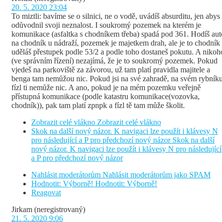
20. 5. 2020 23:04
To miztli: bavíme se o silnici, ne o vodě, uvádíš absurditu, jen abys
odůvodnil svoji neznalost. I soukromý pozemek na kterém je
komunikace (asfaltka s chodníkem třeba) spadá pod 361. Hodíš aut
na chodník u nádraží, pozemek je majetkem drah, ale je to chodník
uděláš přestupek podle 53/2 a podle toho dostaneš pokutu. A nikoh
(ve správním řízení) nezajímá, že je to soukromý pozemek. Pokud
vjedeš na parkoviště za závorou, už tam platí pravidla majitele a
benga tam nemůžou nic. Pokud jsi na své zahradě, na svém rybníku
fízl ti nemůže nic. A ano, pokud je na mém pozemku veřejně
přístupná komunikace (podle katastru komunikace(vozovka,
chodník)), pak tam platí zpnpk a fízl tě tam může školit.
Zobrazit celé vlákno
Zobrazit celé vlákno
Skok na další nový názor. K navigaci lze použít i klávesy N
pro následující a P pro předchozí nový názor
Skok na další
nový názor. K navigaci lze použít i klávesy N pro následující
a P pro předchozí nový názor
Nahlásit moderátorům
Nahlásit moderátorům jako SPAM
Hodnotit: Výborně!
Hodnotit: Výborně!
Reagovat
Jirkam
(neregistrovaný)
21. 5. 2020 9:06