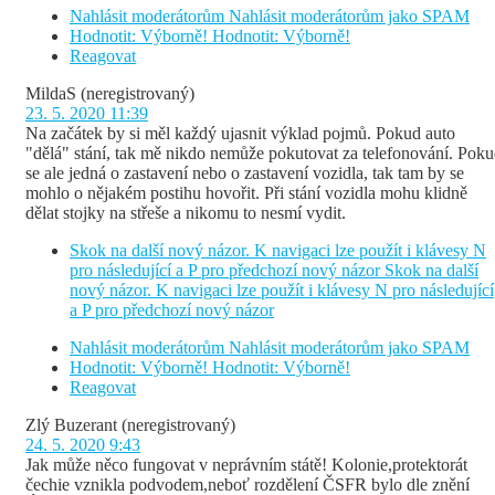
Nahlásit moderátorům
Nahlásit moderátorům jako SPAM
Hodnotit: Výborně!
Hodnotit: Výborně!
Reagovat
MildaS
(neregistrovaný)
23. 5. 2020 11:39
Na začátek by si měl každý ujasnit výklad pojmů. Pokud auto
"dělá" stání, tak mě nikdo nemůže pokutovat za telefonování. Pok
se ale jedná o zastavení nebo o zastavení vozidla, tak tam by se
mohlo o nějakém postihu hovořit. Při stání vozidla mohu klidně
dělat stojky na střeše a nikomu to nesmí vydit.
Skok na další nový názor. K navigaci lze použít i klávesy N
pro následující a P pro předchozí nový názor
Skok na další
nový názor. K navigaci lze použít i klávesy N pro následující
a P pro předchozí nový názor
Nahlásit moderátorům
Nahlásit moderátorům jako SPAM
Hodnotit: Výborně!
Hodnotit: Výborně!
Reagovat
Zlý Buzerant
(neregistrovaný)
24. 5. 2020 9:43
Jak může něco fungovat v neprávním státě! Kolonie,protektorát
čechie vznikla podvodem,neboť rozdělení ČSFR bylo dle znění