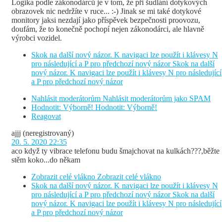
Logika podle zákonodárců je v tom, že při šudlání dotykových
obrazovek nic nedržíte v ruce... :-) Jinak se mi také dotykové
monitory jaksi nezdají jako příspěvek bezpečnosti proovozu,
doufám, že to konečně pochopí nejen zákonodárci, ale hlavně
výrobci vozidel.
Skok na další nový názor. K navigaci lze použít i klávesy N
pro následující a P pro předchozí nový názor
Skok na další
nový názor. K navigaci lze použít i klávesy N pro následující
a P pro předchozí nový názor
Nahlásit moderátorům
Nahlásit moderátorům jako SPAM
Hodnotit: Výborně!
Hodnotit: Výborně!
Reagovat
ajjj
(neregistrovaný)
20. 5. 2020 22:35
aco když ty vibrace telefonu budu šmajchovat na kulkách???,běžte
stěm koko...do někam
Zobrazit celé vlákno
Zobrazit celé vlákno
Skok na další nový názor. K navigaci lze použít i klávesy N
pro následující a P pro předchozí nový názor
Skok na další
nový názor. K navigaci lze použít i klávesy N pro následující
a P pro předchozí nový názor