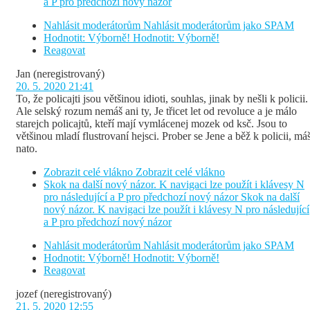
a P pro předchozí nový názor
Nahlásit moderátorům
Nahlásit moderátorům jako SPAM
Hodnotit: Výborně!
Hodnotit: Výborně!
Reagovat
Jan
(neregistrovaný)
20. 5. 2020 21:41
To, že policajti jsou většinou idioti, souhlas, jinak by nešli k policii.
Ale selský rozum nemáš ani ty, Je třicet let od revoluce a je málo
starejch policajtů, kteří mají vymlácenej mozek od ksč. Jsou to
většinou mladí flustrovaní hejsci. Prober se Jene a běž k policii, má
nato.
Zobrazit celé vlákno
Zobrazit celé vlákno
Skok na další nový názor. K navigaci lze použít i klávesy N
pro následující a P pro předchozí nový názor
Skok na další
nový názor. K navigaci lze použít i klávesy N pro následující
a P pro předchozí nový názor
Nahlásit moderátorům
Nahlásit moderátorům jako SPAM
Hodnotit: Výborně!
Hodnotit: Výborně!
Reagovat
jozef
(neregistrovaný)
21. 5. 2020 12:55