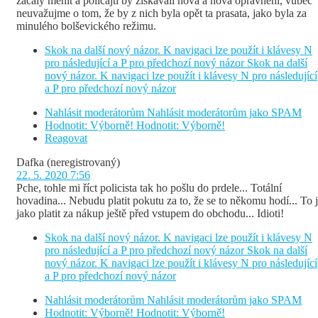
začaly měnit a policajti by získávali nová a nová oprávnění, vůbec
neuvažujme o tom, že by z nich byla opět ta prasata, jako byla za
minulého bolševického režimu.
Skok na další nový názor. K navigaci lze použít i klávesy N
pro následující a P pro předchozí nový názor
Skok na další
nový názor. K navigaci lze použít i klávesy N pro následující
a P pro předchozí nový názor
Nahlásit moderátorům
Nahlásit moderátorům jako SPAM
Hodnotit: Výborně!
Hodnotit: Výborně!
Reagovat
Dafka
(neregistrovaný)
22. 5. 2020 7:56
Pche, tohle mi říct policista tak ho pošlu do prdele... Totální
hovadina... Nebudu platit pokutu za to, že se to někomu hodí... To 
jako platit za nákup ještě před vstupem do obchodu... Idioti!
Skok na další nový názor. K navigaci lze použít i klávesy N
pro následující a P pro předchozí nový názor
Skok na další
nový názor. K navigaci lze použít i klávesy N pro následující
a P pro předchozí nový názor
Nahlásit moderátorům
Nahlásit moderátorům jako SPAM
Hodnotit: Výborně!
Hodnotit: Výborně!