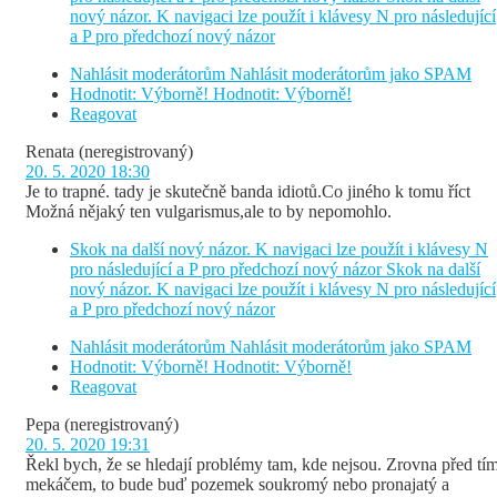
nový názor. K navigaci lze použít i klávesy N pro následující
a P pro předchozí nový názor
Nahlásit moderátorům
Nahlásit moderátorům jako SPAM
Hodnotit: Výborně!
Hodnotit: Výborně!
Reagovat
Renata
(neregistrovaný)
20. 5. 2020 18:30
Je to trapné. tady je skutečně banda idiotů.Co jiného k tomu říct
Možná nějaký ten vulgarismus,ale to by nepomohlo.
Skok na další nový názor. K navigaci lze použít i klávesy N
pro následující a P pro předchozí nový názor
Skok na další
nový názor. K navigaci lze použít i klávesy N pro následující
a P pro předchozí nový názor
Nahlásit moderátorům
Nahlásit moderátorům jako SPAM
Hodnotit: Výborně!
Hodnotit: Výborně!
Reagovat
Pepa
(neregistrovaný)
20. 5. 2020 19:31
Řekl bych, že se hledají problémy tam, kde nejsou. Zrovna před tí
mekáčem, to bude buď pozemek soukromý nebo pronajatý a