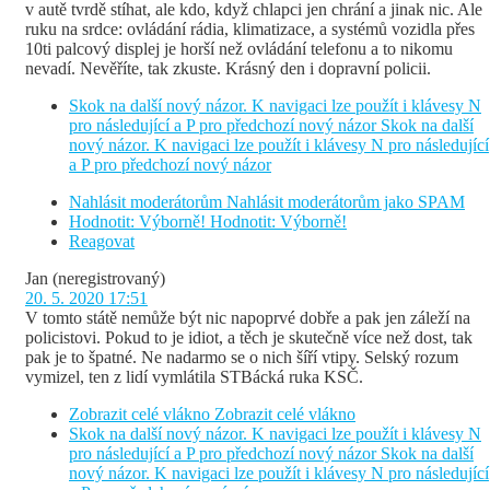
v autě tvrdě stíhat, ale kdo, když chlapci jen chrání a jinak nic. Ale
ruku na srdce: ovládání rádia, klimatizace, a systémů vozidla přes
10ti palcový displej je horší než ovládání telefonu a to nikomu
nevadí. Nevěříte, tak zkuste. Krásný den i dopravní policii.
Skok na další nový názor. K navigaci lze použít i klávesy N
pro následující a P pro předchozí nový názor
Skok na další
nový názor. K navigaci lze použít i klávesy N pro následující
a P pro předchozí nový názor
Nahlásit moderátorům
Nahlásit moderátorům jako SPAM
Hodnotit: Výborně!
Hodnotit: Výborně!
Reagovat
Jan
(neregistrovaný)
20. 5. 2020 17:51
V tomto státě nemůže být nic napoprvé dobře a pak jen záleží na
policistovi. Pokud to je idiot, a těch je skutečně více než dost, tak
pak je to špatné. Ne nadarmo se o nich šíří vtipy. Selský rozum
vymizel, ten z lidí vymlátila STBácká ruka KSČ.
Zobrazit celé vlákno
Zobrazit celé vlákno
Skok na další nový názor. K navigaci lze použít i klávesy N
pro následující a P pro předchozí nový názor
Skok na další
nový názor. K navigaci lze použít i klávesy N pro následující