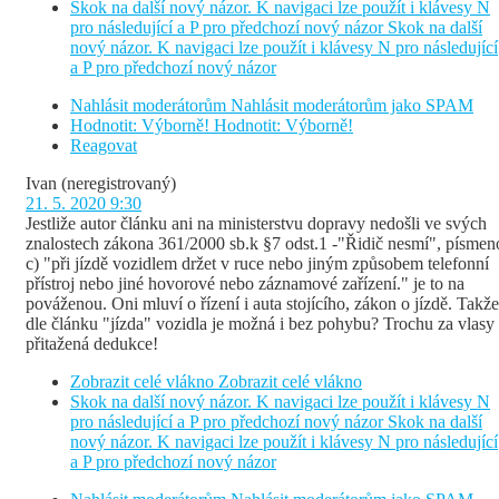
Skok na další nový názor. K navigaci lze použít i klávesy N
pro následující a P pro předchozí nový názor
Skok na další
nový názor. K navigaci lze použít i klávesy N pro následující
a P pro předchozí nový názor
Nahlásit moderátorům
Nahlásit moderátorům jako SPAM
Hodnotit: Výborně!
Hodnotit: Výborně!
Reagovat
Ivan
(neregistrovaný)
21. 5. 2020 9:30
Jestliže autor článku ani na ministerstvu dopravy nedošli ve svých
znalostech zákona 361/2000 sb.k §7 odst.1 -"Řidič nesmí", písmen
c) "při jízdě vozidlem držet v ruce nebo jiným způsobem telefonní
přístroj nebo jiné hovorové nebo záznamové zařízení." je to na
pováženou. Oni mluví o řízení i auta stojícího, zákon o jízdě. Takže
dle článku "jízda" vozidla je možná i bez pohybu? Trochu za vlasy
přitažená dedukce!
Zobrazit celé vlákno
Zobrazit celé vlákno
Skok na další nový názor. K navigaci lze použít i klávesy N
pro následující a P pro předchozí nový názor
Skok na další
nový názor. K navigaci lze použít i klávesy N pro následující
a P pro předchozí nový názor