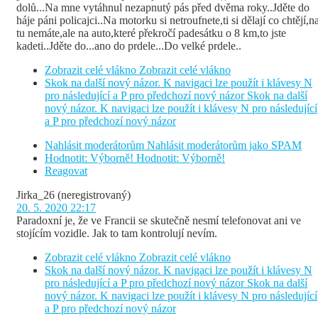
dolů...Na mne vytáhnul nezapnutý pás před dvěma roky..Jděte do
háje páni policajci..Na motorku si netroufnete,ti si dělají co chtějí,n
tu nemáte,ale na auto,které překročí padesátku o 8 km,to jste
kadeti..Jděte do...ano do prdele...Do velké prdele..
Zobrazit celé vlákno
Zobrazit celé vlákno
Skok na další nový názor. K navigaci lze použít i klávesy N
pro následující a P pro předchozí nový názor
Skok na další
nový názor. K navigaci lze použít i klávesy N pro následující
a P pro předchozí nový názor
Nahlásit moderátorům
Nahlásit moderátorům jako SPAM
Hodnotit: Výborně!
Hodnotit: Výborně!
Reagovat
Jirka_26
(neregistrovaný)
20. 5. 2020 22:17
Paradoxní je, že ve Francii se skutečně nesmí telefonovat ani ve
stojícím vozidle. Jak to tam kontrolují nevím.
Zobrazit celé vlákno
Zobrazit celé vlákno
Skok na další nový názor. K navigaci lze použít i klávesy N
pro následující a P pro předchozí nový názor
Skok na další
nový názor. K navigaci lze použít i klávesy N pro následující
a P pro předchozí nový názor