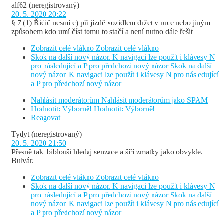
alf62
(neregistrovaný)
20. 5. 2020 20:22
§ 7 (1) Řidič nesmí c) při jízdě vozidlem držet v ruce nebo jiným
způsobem kdo umí číst tomu to stačí a není nutno dále řešit
Zobrazit celé vlákno
Zobrazit celé vlákno
Skok na další nový názor. K navigaci lze použít i klávesy N
pro následující a P pro předchozí nový názor
Skok na další
nový názor. K navigaci lze použít i klávesy N pro následující
a P pro předchozí nový názor
Nahlásit moderátorům
Nahlásit moderátorům jako SPAM
Hodnotit: Výborně!
Hodnotit: Výborně!
Reagovat
Tydyt
(neregistrovaný)
20. 5. 2020 21:50
Přesně tak, biblouši hledaj senzace a šíří zmatky jako obvykle.
Bulvár.
Zobrazit celé vlákno
Zobrazit celé vlákno
Skok na další nový názor. K navigaci lze použít i klávesy N
pro následující a P pro předchozí nový názor
Skok na další
nový názor. K navigaci lze použít i klávesy N pro následující
a P pro předchozí nový názor