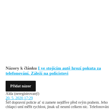
Názory k článku
I ve stojícím autě hrozí pokuta za
telefonování. Záleží na policistovi
Přidat názor
Alda
(neregistrovaný)
20. 5. 2020 17:29
Šéf dopravní policie ať si zamete nejdříve před svým prahem. Jeho
chlapci umí měřit rychlost, jinak už neumí celkem nic. Telefonován