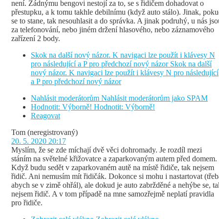
není. Žádnýmu bengovi nestojí za to, se s řidičem dohadovat o
přestupku, a k tomu takhle debilnímu (když auto stálo). Jinak, pok
se to stane, tak nesouhlasit a do správka. A jinak podruhý, u nás jso
za telefonování, nebo jiném držení hlasového, nebo záznamového
zařízení 2 body.
Skok na další nový názor. K navigaci lze použít i klávesy N
pro následující a P pro předchozí nový názor
Skok na další
nový názor. K navigaci lze použít i klávesy N pro následující
a P pro předchozí nový názor
Nahlásit moderátorům
Nahlásit moderátorům jako SPAM
Hodnotit: Výborně!
Hodnotit: Výborně!
Reagovat
Tom
(neregistrovaný)
20. 5. 2020 20:17
Myslím, že se zde míchají dvě věci dohromady. Je rozdíl mezi
stáním na světelné křižovatce a zaparkovaným autem před domem.
Když budu sedět v zaparkovaném autě na místě řidiče, tak nejsem
řidič. Ani nemusím mít řidičák. Dokonce si mohu i nastartovat (třeb
abych se v zimě ohřál), ale dokud je auto zabržděné a nehýbe se, ta
nejsem řidič. A v tom případě na mne samozřejmě neplatí pravidla
pro řidiče.