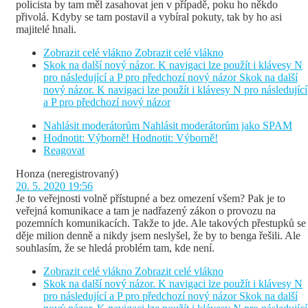
policista by tam měl zasahovat jen v případě, poku ho někdo
přivolá. Kdyby se tam postavil a vybíral pokuty, tak by ho asi
majitelé hnali.
Zobrazit celé vlákno
Zobrazit celé vlákno
Skok na další nový názor. K navigaci lze použít i klávesy N
pro následující a P pro předchozí nový názor
Skok na další
nový názor. K navigaci lze použít i klávesy N pro následující
a P pro předchozí nový názor
Nahlásit moderátorům
Nahlásit moderátorům jako SPAM
Hodnotit: Výborně!
Hodnotit: Výborně!
Reagovat
Honza
(neregistrovaný)
20. 5. 2020 19:56
Je to veřejnosti volně přístupné a bez omezení všem? Pak je to
veřejná komunikace a tam je nadřazený zákon o provozu na
pozemních komunikacích. Takže to jde. Ale takových přestupků se
děje milion denně a nikdy jsem neslyšel, že by to benga řešili. Ale
souhlasím, že se hledá problém tam, kde není.
Zobrazit celé vlákno
Zobrazit celé vlákno
Skok na další nový názor. K navigaci lze použít i klávesy N
pro následující a P pro předchozí nový názor
Skok na další