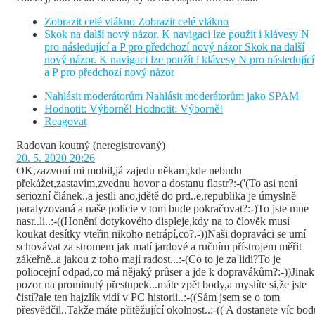
Zobrazit celé vlákno
Zobrazit celé vlákno
Skok na další nový názor. K navigaci lze použít i klávesy N
pro následující a P pro předchozí nový názor
Skok na další
nový názor. K navigaci lze použít i klávesy N pro následující
a P pro předchozí nový názor
Nahlásit moderátorům
Nahlásit moderátorům jako SPAM
Hodnotit: Výborně!
Hodnotit: Výborně!
Reagovat
Radovan koutný
(neregistrovaný)
20. 5. 2020 20:26
OK,zazvoní mi mobil,já zajedu někam,kde nebudu
překážet,zastavím,zvednu hovor a dostanu flastr?:-('(To asi není
seriozní článek..a jestli ano,jdětě do prd..e,republika je úmyslně
paralyzovaná a naše policie v tom bude pokračovat?:-)To jste mne
nasr..li..:-((Honění dotykového displeje,kdy na to člověk musí
koukat desítky vteřin nikoho netrápí,co?.-))Naši dopraváci se umí
schovávat za stromem jak malí jardové a ručním přístrojem měřit
zákeřně..a jakou z toho mají radost...:-(Co to je za lidi?To je
poliocejní odpad,co má nějaký průser a jde k dopravákům?:-))Jinak
pozor na prominutý přestupek...máte zpět body,a myslíte si,že jste
čistí?ale ten hajzlík vidí v PC historii..:-((Sám jsem se o tom
přesvědčil..Takže máte přitěžující okolnost..:-(( A dostanete víc bod