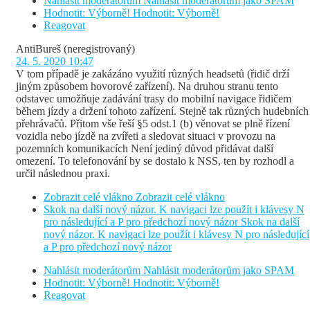
Nahlásit moderátorům
Nahlásit moderátorům jako SPAM
Hodnotit: Výborně!
Hodnotit: Výborně!
Reagovat
AntiBureš
(neregistrovaný)
24. 5. 2020 10:47
V tom případě je zakázáno využití různých headsetů (řidič drží
jiným způsobem hovorové zařízení). Na druhou stranu tento
odstavec umožňuje zadávání trasy do mobilní navigace řidičem
během jízdy a držení tohoto zařízení. Stejně tak různých hudebních
přehrávačů. Přitom vše řeší §5 odst.1 (b) věnovat se plně řízení
vozidla nebo jízdě na zvířeti a sledovat situaci v provozu na
pozemních komunikacích Není jediný důvod přidávat další
omezení. To telefonování by se dostalo k NSS, ten by rozhodl a
určil následnou praxi.
Zobrazit celé vlákno
Zobrazit celé vlákno
Skok na další nový názor. K navigaci lze použít i klávesy N
pro následující a P pro předchozí nový názor
Skok na další
nový názor. K navigaci lze použít i klávesy N pro následující
a P pro předchozí nový názor
Nahlásit moderátorům
Nahlásit moderátorům jako SPAM
Hodnotit: Výborně!
Hodnotit: Výborně!
Reagovat