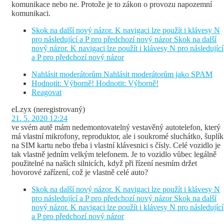
komunikace nebo ne. Protože je to zákon o provozu napozemní
komunikaci.
Skok na další nový názor. K navigaci lze použít i klávesy N
pro následující a P pro předchozí nový názor
Skok na další
nový názor. K navigaci lze použít i klávesy N pro následující
a P pro předchozí nový názor
Nahlásit moderátorům
Nahlásit moderátorům jako SPAM
Hodnotit: Výborně!
Hodnotit: Výborně!
Reagovat
eLzyx
(neregistrovaný)
21. 5. 2020 12:24
ve svém autě mám nedemontovatelný vestavěný autotelefon, který
má vlastní mikrofony, reproduktor, ale i soukromé sluchátko, šuplík
na SIM kartu nebo třeba i vlastní klávesnici s čísly. Celé vozidlo je
tak vlastně jedním velkým telefonem. Je to vozidlo vůbec legálně
použitelné na našich silnicích, když při řízení nesmím držet
hovorové zařízení, což je vlastně celé auto?
Skok na další nový názor. K navigaci lze použít i klávesy N
pro následující a P pro předchozí nový názor
Skok na další
nový názor. K navigaci lze použít i klávesy N pro následující
a P pro předchozí nový názor